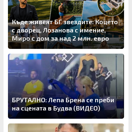
Къде живеят БГ звездите: Коцето
с дворец, Лозанова с имение,
Миро с дом за над 2 млн. евро
БРУТАЛНО: Лепа Брена се преби
на сцената в Будва (ВИДЕО)