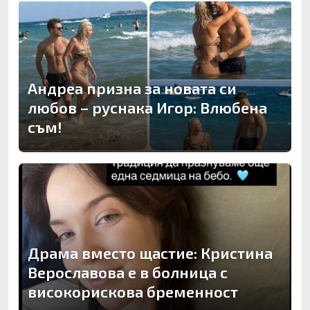
Андреа призна за новата си
любов – руснака Игор: Влюбена
съм!
Драма вместо щастие: Кристина
Верославова е в болница с
високорискова бременност