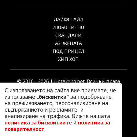
ЛАЙФСТАЙЛ
ЛЮБОПИТНО
СКАНДАЛИ
АЗ, ЖЕНАТА
ПОД ПРИЦЕЛ
ХИП ХОП
© 2010 - 2026 | HotArena.net. Всички права
запазени.
С използването на сайта вие приемате, че
използваме „
" за подобряване
бисквитки
на преживяването, персонализиране на
РЕКЛАМА
съдържанието и рекламите, и
КОНТАКТИ
анализиране на трафика. Вижте нашата
и
политика за бисквитките
политика за
ОБЩИ УСЛОВИЯ
.
поверителност
ПОЛИТИКА ЗА ПОВЕРИТЕЛНОСТ