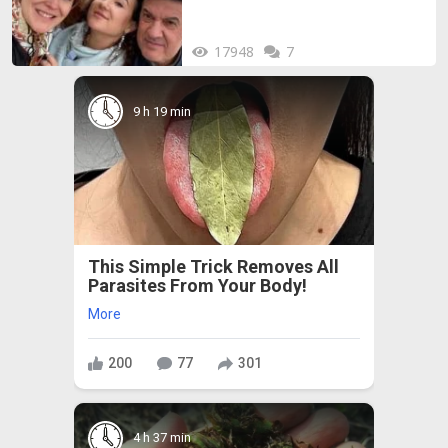
17948
7
9 h 19 min
This Simple Trick Removes All
Parasites From Your Body!
More
200
77
301
4 h 37 min