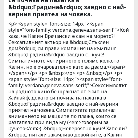
&bdquo;Градина&rdquo; заедно с най-
верния приятел на човека.
<p> <span style="font-size: 14px;"><span
style="font-family: verdana,geneva,sans-serif;">Кой
каза, че Калин Врачански е сам на морето?!
Сексапилният актьор на &bdquo;Стъклен
дом&rdquo; си прави компания на къмпинг
&bdquo;Градина&rdquo; заедно с... куче!
Симпатичното четириного е голямо колкото
Калин, но е очарователно като за двама.</span>
</span></p> <p> &nbsp;</p> <p> &nbsp;</p> <p>
<span style="font-size: 14px;"><span style="font-
family: verdana,geneva,sans-serif;">Секссимволът
на родното кино бе щракнат от екип на
Хайлайф, докато си почива на палатка в
&bdquo;Градина&rdquo; заедно с най-верния
приятел на човека. Симпатягата привличал
вниманието на мацките по плажа, които се
разтапяли при вида му (<em>говорим за
кучето</em>). &bdquo;Невероятно куче! Хапе ли?
&rdquo;, питали закачливо девойките, а Калин