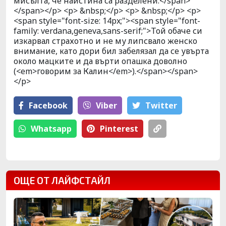
мисълта, че наистина са разделени.</span>
</span></p> <p> &nbsp;</p> <p> &nbsp;</p> <p>
<span style="font-size: 14px;"><span style="font-
family: verdana,geneva,sans-serif;">Той обаче си
изкарвал страхотно и не му липсвало женско
внимание, като дори бил забелязал да се увърта
около мацките и да върти опашка доволно
(<em>говорим за Калин</em>).</span></span>
</p>
Facebook
Viber
Тwitter
Whatsapp
Pinterest
ОЩЕ ОТ ЛАЙФСТАЙЛ