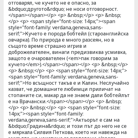
отговарял, че кучето не е опасно, за
&bdquo;другото&rdquo; не носи отговорност.
</span></span></p> <p> &nbsp;</p> <p> &nbsp;
</p> <p> <span style="font-size: 14px;"><span
style="font-family: verdana,geneva,sans-
serif;">Кучето е порода бобтейл (староанглийска
овчарка). По природа е много разсеян, но в
същото време страшно игрив и
доброжелателен, винаги предизвиква усмивка,
защото е очарователен (<em>пак говорим за
кучето</em>).</span></span></p> <p> &nbsp;</p>
<p> &nbsp;</p> <p> <span style="font-size: 14px;">
<span style="font-family: verdana,geneva,sans-
serif;">Но всъщност такъв е и Калин. Неслучайно
казват, че домашните любимци приличат на
стопаните си, макар да не знаем дали бобтейлът
е на Врачански.</span></span></p> <p> &nbsp;
</p> <p> &nbsp;</p> <p> <span style="font-size:
14px;"><span style="font-family:
verdana,geneva,sans-serif;">Актьорът е сам на
&bdquo;Градина&rdquo; и този път до него не се
е мяркала Силвия Петкова, което ни навежда на