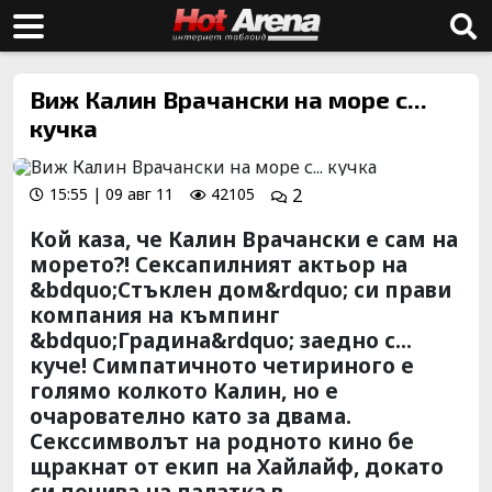
Виж Калин Врачански на море с...
кучка
15:55 | 09 авг 11
42105
2
Кой каза, че Калин Врачански е сам на
морето?! Сексапилният актьор на
&bdquo;Стъклен дом&rdquo; си прави
компания на къмпинг
&bdquo;Градина&rdquo; заедно с...
куче! Симпатичното четириного е
голямо колкото Калин, но е
очарователно като за двама.
Секссимволът на родното кино бе
щракнат от екип на Хайлайф, докато
си почива на палатка в