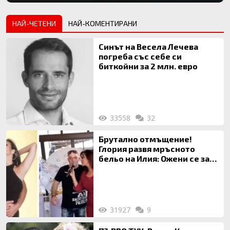
НАЙ-ЧЕТЕНИ
НАЙ-КОМЕНТИРАНИ
Синът на Весела Лечева
погреба със себе си
биткойни за 2 млн. евро
33558
32
Брутално отмъщение!
Глория развя мръсното
бельо на Илия: Ожени се за
120 кг жена, заряза Симона,
за да гледа чуждо дете!
31927
9