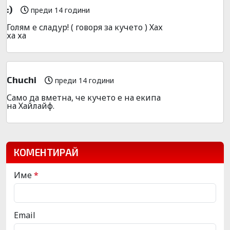
:)
преди 14 години
Голям е сладур! ( говоря за кучето ) Хах
ха ха
Chuchi
преди 14 години
Само да вметна, че кучето е на екипа
на Хайлайф.
КОМЕНТИРАЙ
Име
*
Email