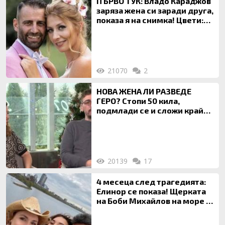
ПЪРВО ТУК: Владо Караджов
заряза жена си заради друга,
показа я на снимка! Цвети:
Ти си фалшив герой!
21070
2
НОВА ЖЕНА ЛИ РАЗВЕДЕ
ГЕРО? Стопи 50 кила,
подмлади се и сложи край
на 20-годишен брак
20139
17
4 месеца след трагедията:
Елинор се показа! Щерката
на Боби Михайлов на море с
майка си