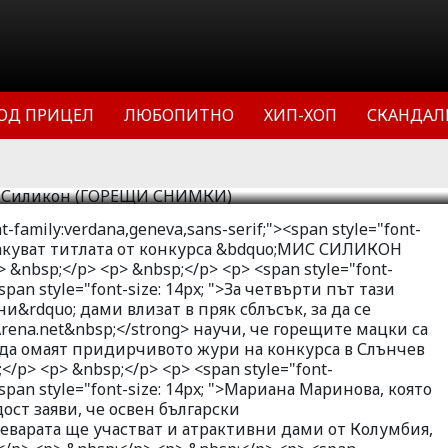
12&rdquo;. За четвърти път тази
;тунинговани&rdquo; дами влизат в
запишат в историята. HotArena.net
ки са впрегнали сексапил и силикон,
ОД ПРИЦЕЛ
ЛЮБОПИТНО
ХИП-ХОП
СКАНДАЛ
то жури на конкурса в Слънчев бряг.
12
63693
3
t-family:verdana,geneva,sans-serif;"><span style="font-
атакуват титлата от конкурса &bdquo;МИС СИЛИКОН
 &nbsp;</p> <p> &nbsp;</p> <p> <span style="font-
span style="font-size: 14px; ">За четвърти път тази
&rdquo; дами влизат в пряк сблъсък, за да се
rena.net&nbsp;</strong> научи, че горещите мацки са
 да омаят придирчивото жури на конкурса в Слънчев
</p> <p> &nbsp;</p> <p> <span style="font-
<span style="font-size: 14px; ">Мариана Маринова, която
ост заяви, че освен български
еварата ще участват и атрактивни дами от Колумбия,