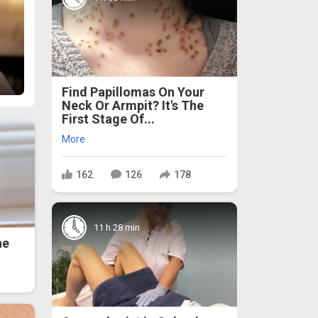
Find Papillomas On Your
Neck Or Armpit? It's The
First Stage Of...
More
162
126
178
11 h 28 min
he