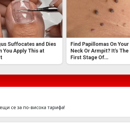
us Suffocates and Dies
Find Papillomas On Your
 You Apply This at
Neck Or Armpit? It's The
t
First Stage Of...
щи се за по-висока тарифа!