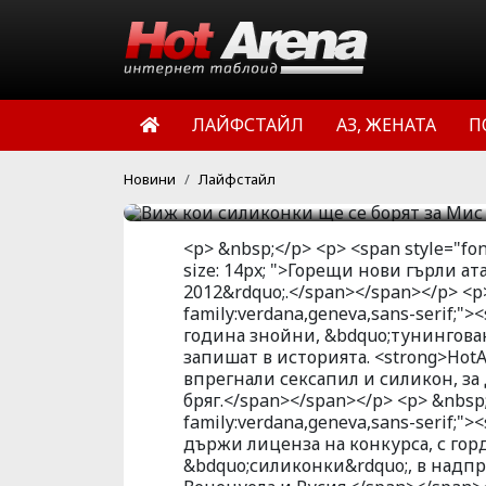
&bdquo;МИС СИЛИКОН 20
година знойни, &bdquo
пряк сблъсък, за да се 
научи, че горещите мац
ЛАЙФСТАЙЛ
АЗ, ЖЕНАТА
П
за да омаят придирчиво
HotArena.net
15:15 | 12 юли 
Новини
Лайфстайл
<p> &nbsp;</p> <p> <span style="fon
size: 14px; ">Горещи нови гърли 
2012&rdquo;.</span></span></p> <p>
family:verdana,geneva,sans-serif;"><
година знойни, &bdquo;тунинговани
запишат в историята. <strong>HotA
впрегнали сексапил и силикон, за
бряг.</span></span></p> <p> &nbsp;
family:verdana,geneva,sans-serif;">
държи лиценза на конкурса, с горд
&bdquo;силиконки&rdquo;, в надпр