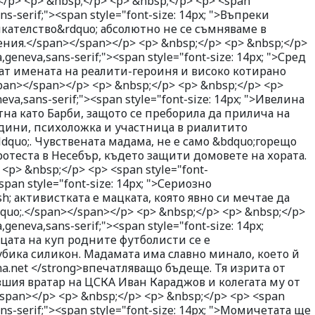
/p> <p> &nbsp;</p> <p> &nbsp;</p> <p> <span
ns-serif;"><span style="font-size: 14px; ">Въпреки
ателство&rdquo; абсолютно не се съмняваме в
ния.</span></span></p> <p> &nbsp;</p> <p> &nbsp;</p>
,geneva,sans-serif;"><span style="font-size: 14px; ">Сред
т имената на реалити-героиня и високо котирано
an></span></p> <p> &nbsp;</p> <p> &nbsp;</p> <p>
eva,sans-serif;"><span style="font-size: 14px; ">Ивелина
тна като Барби, защото се преборила да прилича на
години, психоложка и участница в риалитито
quo;. Чувствената мадама, не е само &bdquo;горещо
ротеста в Несебър, където защити домовете на хората.
<p> &nbsp;</p> <p> <span style="font-
span style="font-size: 14px; ">Сериозно
; активистката е мацката, която явно си мечтае да
uo;.</span></span></p> <p> &nbsp;</p> <p> &nbsp;</p>
,geneva,sans-serif;"><span style="font-size: 14px;
рцата на куп родните футболисти се е
убика силикон. Мадамата има славно минало, което й
na.net </strong>впечатляващо бъдеще. Тя изрита от
ившия вратар на ЦСКА Иван Караджов и колегата му от
span></p> <p> &nbsp;</p> <p> &nbsp;</p> <p> <span
ans-serif;"><span style="font-size: 14px; ">Момичетата ще