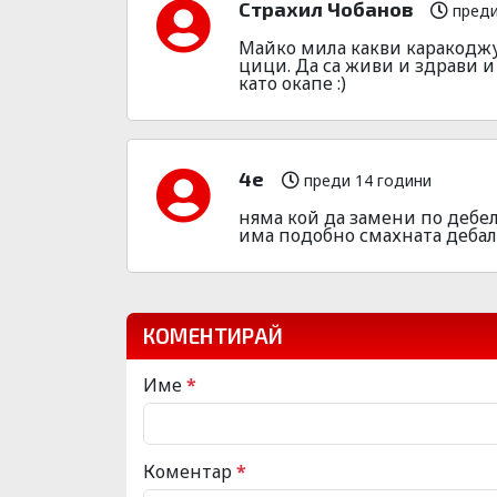
Страхил Чобанов
преди
Майко мила какви каракоджу
цици. Да са живи и здрави и
като окапе :)
4е
преди 14 години
няма кой да замени по дебел
има подобно смахната дебала
КОМЕНТИРАЙ
Име
*
Коментар
*