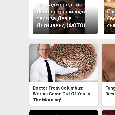
Не щади средства:
Лена потроши луди
Сле
пари за Деа в
Св
Дисниленд (ФОТО)
сн
Doctor From Columbus:
Fung
Worms Come Out Of You In
Dies
The Morning!