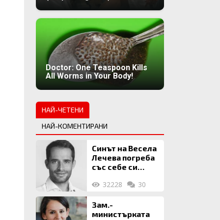
Doctor: One Teaspoon Kills
All Worms in Your Body!
НАЙ-ЧЕТЕНИ
НАЙ-КОМЕНТИРАНИ
Синът на Весела
Лечева погреба
със себе си
биткойни за 2
32228
30
млн. евро
Зам.-
министърката