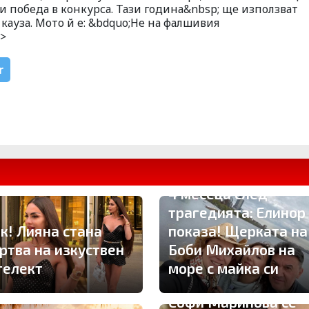
при победа в конкурса. Тази година&nbsp; ще използват
кауза. Мото й е: &bdquo;Не на фалшивия
p>
r
4 месеца след
трагедията: Елинор
к! Лияна стана
показа! Щерката на
ртва на изкуствен
Боби Михайлов на
телект
море с майка си
Софи Маринова се