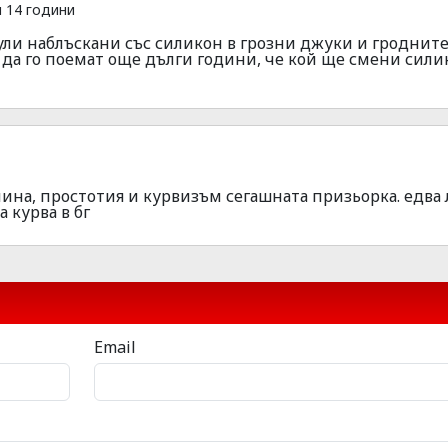
 14 години
ли наблъскани със силикон в грозни джуки и гроднит
 да го поемат още дълги години, че кой ще смени сили
ина, простотия и курвизъм сегашната призьорка. едва 
 курва в бг
Email