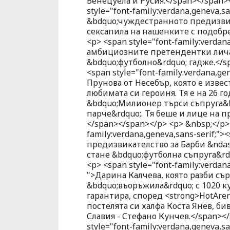
Венецуела и Русия.</span></span><
style="font-family:verdana,geneva,sa
&bdquo;чуждестранното предизвик
сексапила на нашенките с подобре
<p> <span style="font-family:verdana
амбициозните претендентки лича
&bdquo;футболно&rdquo; гадже.</sp
<span style="font-family:verdana,gen
Прунова от Несебър, която е извес
любимата си героиня. Тя е на 26 
&bdquo;Милионер търси съпруга&ld
парче&rdquo;. Тя беше и лице на п
</span></span></p> <p> &nbsp;</p> 
family:verdana,geneva,sans-serif;"><
предизвикателство за Барби &ndash
стане &bdquo;футболна съпруга&rdq
<p> <span style="font-family:verdana
">Дарина Калчева, която разби съ
&bdquo;въоръжила&rdquo; с 1020 к
гарантира, според <strong>HotAre
постелята си халфа Коста Янев, б
Славия - Стефано Кунчев.</span></
style="font-family:verdana,geneva,s