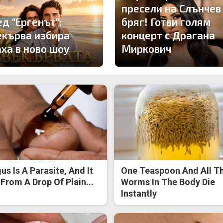
пресели на Слънчев
д "Ергенът":
бряг! Готви голям
екърва избира
концерт с Драгана
аха в ново шоу
Миркович
us Is A Parasite, And It
One Teaspoon And All T
 From A Drop Of Plain...
Worms In The Body Die
Instantly