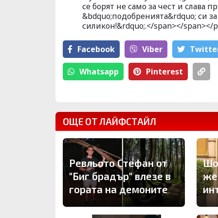
се борят не само за чест и слава 
&bdquo;подобренията&rdquo; си за 
силикон!&rdquo;.</span></span></
Facebook
Viber
Тwitte
Whatsapp
Pinterest
ОЩЕ ОТ ЛАЙФСТАЙЛ
Ревльото Стефан от
Шо
"Биг брадър" влезе в
же
гората на демоните
ин