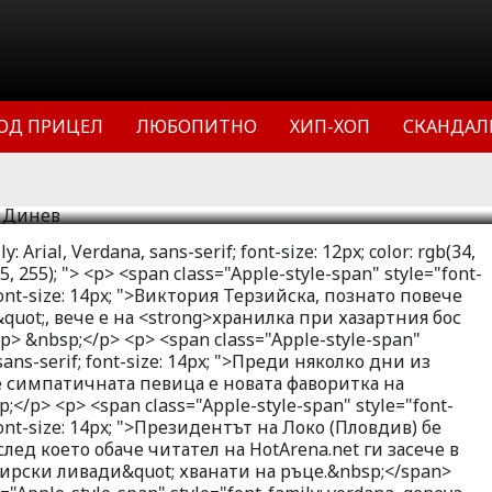
знато повече като Вики от група
нилка при хазартния бос Коко Динев.
ресата се появиха подозрения, че
ОД ПРИЦЕЛ
ЛЮБОПИТНО
ХИП-ХОП
СКАНДАЛ
 новата фаворитка на Динев.
11
39109
0
: Arial, Verdana, sans-serif; font-size: 12px; color: rgb(34,
55, 255); "> <p> <span class="Apple-style-span" style="font-
; font-size: 14px; ">Виктория Терзийска, познато повече
quot;, вече е на <strong>хранилка при хазартния бос
> &nbsp;</p> <p> <span class="Apple-style-span"
 sans-serif; font-size: 14px; ">Преди няколко дни из
е симпатичната певица е новата фаворитка на
</p> <p> <span class="Apple-style-span" style="font-
 font-size: 14px; ">Президентът на Локо (Пловдив) бе
лед което обаче читател на HotArena.net ги засече в
ирски ливади&quot; хванати на ръце.&nbsp;</span>