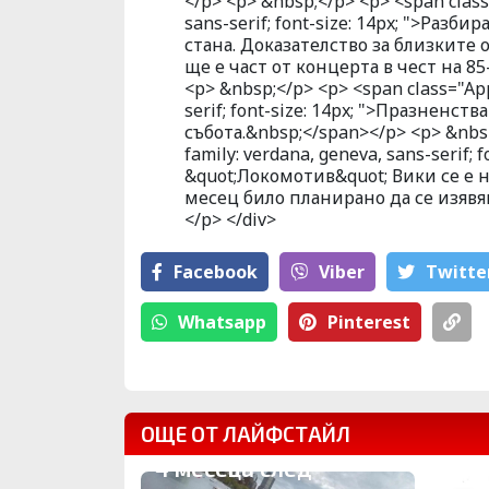
</p> <p> &nbsp;</p> <p> <span class=
sans-serif; font-size: 14px; ">Разб
стана. Доказателство за близките
ще е част от концерта в чест на 
<p> &nbsp;</p> <p> <span class="Appl
serif; font-size: 14px; ">Празненст
събота.&nbsp;</span></p> <p> &nbsp;
family: verdana, geneva, sans-serif;
&quot;Локомотив&quot; Вики се е
месец било планирано да се изявя
</p> </div>
Facebook
Viber
Тwitte
Whatsapp
Pinterest
ОЩЕ ОТ ЛАЙФСТАЙЛ
4 месеца след