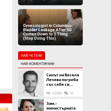
Gynecologist in Columbus:
Bladder Leakage After 50
Comes Down to 1 Thing
(Stop Doing This)
НАЙ-ЧЕТЕНИ
НАЙ-КОМЕНТИРАНИ
Синът на Весела
Лечева погреба
със себе си
биткойни за 2
32088
30
млн. евро
Зам.-
министърката