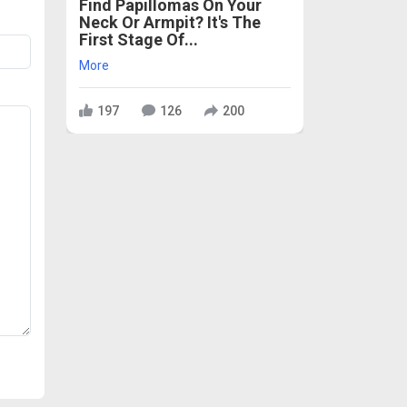
Find Papillomas On Your
Neck Or Armpit? It's The
First Stage Of...
More
197
126
200