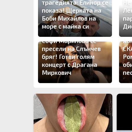
трагедията: Елинор се
Не
показа! Щерката на
Ле
Боби Михайлов на
па
море с майка си
Ди
Софи Маринова се
Хо
пресели на Слънчев
СК
бряг! Готви голям
Ро
концерт с Драгана
об
Миркович
пе