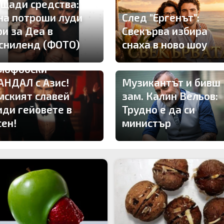
 щади средства:
на потроши луди
След "Ергенът":
ри за Деа в
Свекърва избира
сниленд (ФОТО)
снаха в ново шоу
мофобски
АНДАЛ с Азис!
Музикантът и бивш
мският славей
зам. Калин Вельов:
иди гейовете в
Трудно е да си
сен!
министър