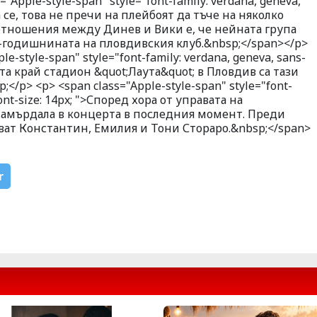
"Apple-style-span" style="font-family: verdana, geneva,
ира се, това не пречи на плейбоят да тъче на няколко
 отношения между Динев и Вики е, че нейната група
85-годишнината на пловдивския клуб.&nbsp;</span></p>
e-style-span" style="font-family: verdana, geneva, sans-
вата край стадион &quot;Лаута&quot; в Пловдив са тази
</p> <p> <span class="Apple-style-span" style="font-
 font-size: 14px; ">Според хора от управата на
 намърдала в концерта в последния момент. Преди
ват Константин, Емилия и Тони Стораро.&nbsp;</span>
r