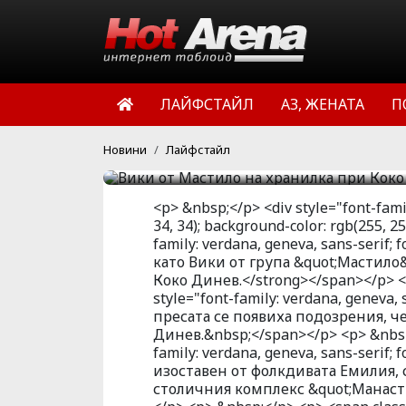
Виктория Терзийска, по
Мастило, вече е на хра
Преди няколко дни из п
ЛАЙФСТАЙЛ
АЗ, ЖЕНАТА
П
симпатичната певица е
HotArena.net
10:20 | 05 окт 
Новини
Лайфстайл
<p> &nbsp;</p> <div style="font-family
34, 34); background-color: rgb(255, 2
family: verdana, geneva, sans-serif
като Вики от група &quot;Мастило&
Коко Динев.</strong></span></p> <p
style="font-family: verdana, geneva,
пресата се появиха подозрения, ч
Динев.&nbsp;</span></p> <p> &nbsp;
family: verdana, geneva, sans-serif;
изоставен от фолкдивата Емилия, с
столичния комплекс &quot;Манаст