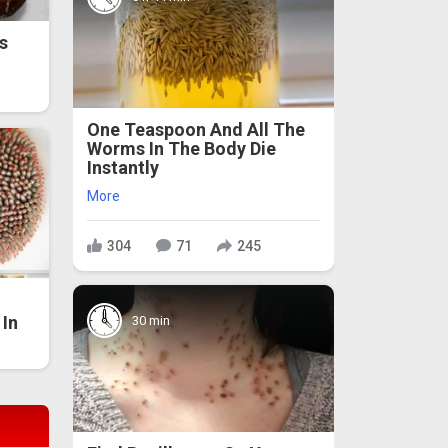
s
One Teaspoon And All The
Worms In The Body Die
Instantly
More
304
71
245
In
30 min