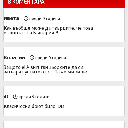
8 КОМЕНТАРА
Ивета
преди 9 години
Как въобще може да твърдите, че това
е "випът" на България ?!
Колагин
преди 9 години
Защото е! А вип танцьорките да си
затварят устите от с.... Та че мирише
:D
преди 9 години
Класически брют било :DD