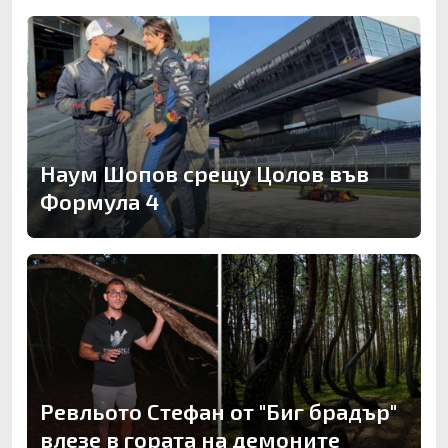
Наум Шопов срещу Цолов във
Формула 4
Ревльото Стефан от "Биг брадър"
влезе в гората на демоните