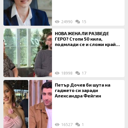
на недвижими имоти
24990
15
НОВА ЖЕНА ЛИ РАЗВЕДЕ
ГЕРО? Стопи 50 кила,
подмлади се и сложи край
на 20-годишен брак
18998
17
Петър Дочев би шута на
гаджето си заради
Александра Фейгин
16527
1