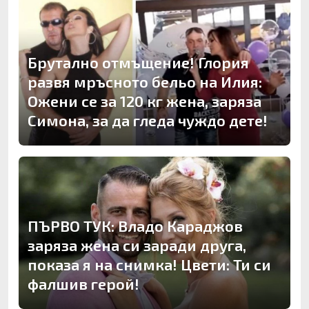
Брутално отмъщение! Глория
развя мръсното бельо на Илия:
Ожени се за 120 кг жена, заряза
Симона, за да гледа чуждо дете!
ПЪРВО ТУК: Владо Караджов
заряза жена си заради друга,
показа я на снимка! Цвети: Ти си
фалшив герой!