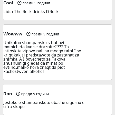
Cool
преди 9 години
Lidia The Rock drinks D.Rock
Wowww
преди 9 години
Unikalno shampansko s hubavi
momicheta kvo se draznite?!??? To
istinskite vipove nali sa mnogo taini I se
kriqt kak si predstawqte da zastanat za
snimka. A I povecheto sa Takova
shushumigi gledat da minat po
evtino..malko hora znaqt da piqt
kachestwven alkohol
Don
преди 9 години
Jestoko e shampanskoto obache sigurno e
cifra skapo