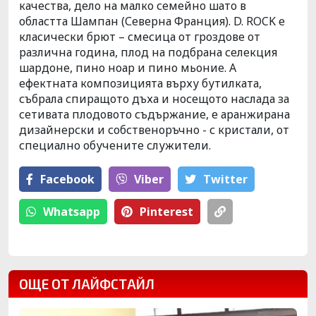
качества, дело на малко семейно шато в
областта Шампан (Северна Франция). D. ROCK е
класически брют – смесица от гроздове от
различна година, плод на подбрана селекция
шардоне, пино ноар и пино мьоние. А
ефектната композицията върху бутилката,
събрала спиращото дъха и носещото наслада за
сетивата плодовото съдържание, е аранжирана
дизайнерски и собственоръчно - с кристали, от
специално обучените служители.
Facebook
Viber
Тwitter
Whatsapp
Pinterest
ОЩЕ ОТ ЛАЙФСТАЙЛ