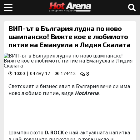
ВИП-ът в България лудна по ново
шампанско! Вижте кое е любимото
питие на Емануела и Лидия Скалата
10:00 | 04 яну 17
174412
8
Светският и бизнес елит в България вече си има
ново любимо питие, видя
HotArena
.
Шампанското
D. ROCK
е най-актуалната напитка
в най-големите дискотеки, в това число и