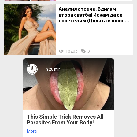
Анелия отсече: Вдигам
втора сватба! Искам да се
повеселим (Цялата изповед
ТУК)
16205
3
11 h 28 min
This Simple Trick Removes All
Parasites From Your Body!
More