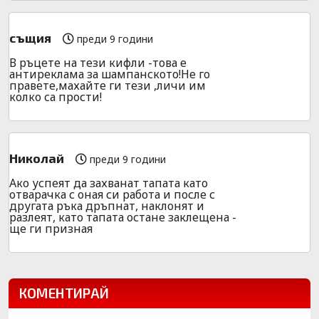
същия
преди 9 години
В ръцете на тези кифли -това е
антиреклама за шампанското!Не го
правете,махайте ги тези ,личи им
колко са прости!
Николай
преди 9 години
Ако успеят да захванат тапата като
отварачка с оная си работа и после с
другата ръка дръпнат, наклонят и
разлеят, като тапата остане заклещена -
ще ги призная
КОМЕНТИРАЙ