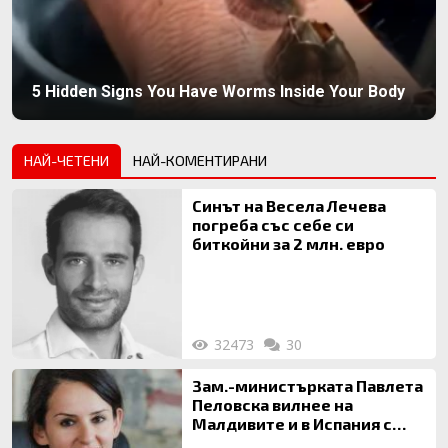
5 Hidden Signs You Have Worms Inside Your Body
НАЙ-ЧЕТЕНИ
НАЙ-КОМЕНТИРАНИ
Синът на Весела Лечева
погреба със себе си
биткойни за 2 млн. евро
32473
30
Зам.-министърката Павлета
Пеловска вилнее на
Малдивите и в Испания с
богата любовница – брокер