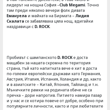
лидерът на нощна София –
Club Megami
. Точно
там преди няколко вечери фолк дивата
Емануела
и майката на Бирмата –
Лидия
Скалата
се забавляваха цяла нощ, вдигайки
наздравици с
D. ROCK
.
Пробивът с шампанското
D. ROCK
е доста
мащабен за нашата скромна по територия
страна, тъй като напитката вече е хит в доста
по-големи европейски държави като Германия,
Австрия, Италия, Испания, Холандия и др, както
и в азиатските – Китай, Япония, Тайланд и т.н.
Мъничките рамки на родината обаче не са
пречка – дори напротив. Питието намира пазар
и у нас и се котира повече от добре, особено при
популярните личности, както и при любителите