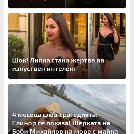
Шок! Лияна стана жертва на
изкуствен интелект
4 месеца след трагедията:
Елинор се показа! Щерката на
Боби Михайлов на море с майка