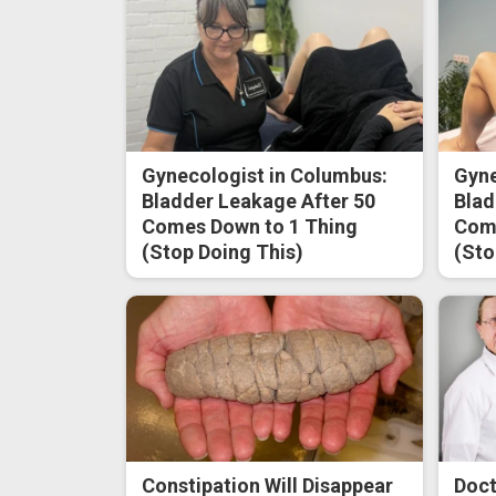
Gynecologist in Columbus:
Gyne
Bladder Leakage After 50
Blad
Comes Down to 1 Thing
Come
(Stop Doing This)
(Sto
Constipation Will Disappear
Doct