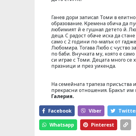
Ганев дори записал Томи в елитно
образование. Кремена обича да п
любимият й е гушнал детето й. Л
деца. С радост обаче иска да стан
само с 2 години по-малък от гадж
Любомира. Тогава Любо с чуство за
по баби. Внучката му, която е сам
си играе с Томи. Децата много се 
празници и през уикенда.
На семейната трапеза присъства и 
прекрасни отношения. Бракът им 
Галерия.
Facebook
Viber
Тwitte
Whatsapp
Pinterest