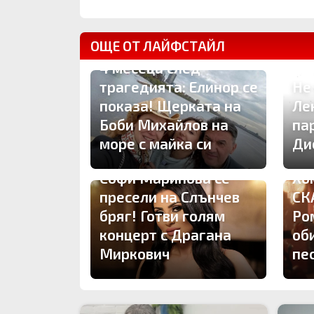
ОЩЕ ОТ ЛАЙФСТАЙЛ
4 месеца след
трагедията: Елинор се
Не
показа! Щерката на
Ле
Боби Михайлов на
па
море с майка си
Ди
Софи Маринова се
Хо
пресели на Слънчев
СК
бряг! Готви голям
Ро
концерт с Драгана
об
Миркович
пе