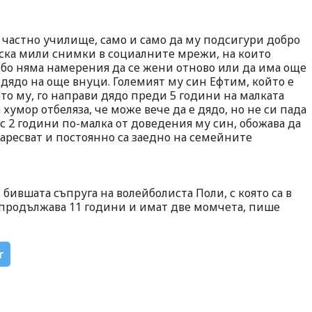
 частно училище, само и само да му подсигури добро
уска мили снимки в социалните мрежи, на които
юбо няма намерения да се жени отново или да има още
е дядо на още внуци. Големият му син Ефтим, който е
ето му, го направи дядо преди 5 години на малката
 хумор отбеляза, че може вече да е дядо, но не си пада
о с 2 години по-малка от доведения му син, обожава да
харесват и постоянно са заедно на семейните
бившата съпруга на волейболиста Поли, с която са в
продължава 11 години и имат две момчета, пише
r