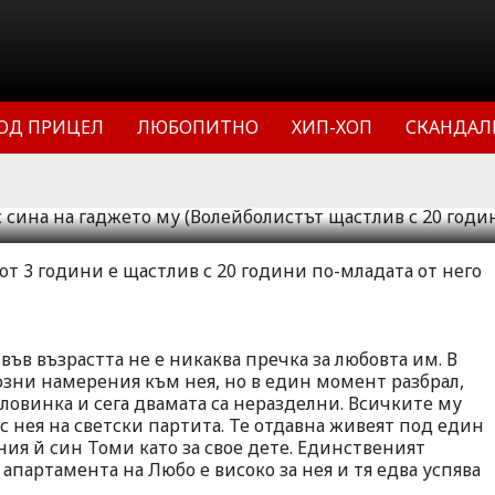
аджето му
т щастлив с 20 години
ОД ПРИЦЕЛ
ЛЮБОПИТНО
ХИП-ХОП
СКАНДАЛ
емена)
20
39907
0
от 3 години е щастлив с 20 години по-младата от него
 във възрастта не е никаква пречка за любовта им. В
озни намерения към нея, но в един момент разбрал,
ловинка и сега двамата са неразделни. Всичките му
а с нея на светски партита. Те отдавна живеят под един
ния й син Томи като за свое дете. Единственият
 апартамента на Любо е високо за нея и тя едва успява