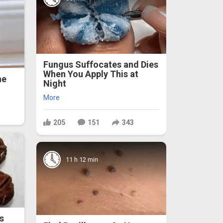
Fungus Suffocates and Dies
When You Apply This at
he
Night
More
205
151
343
11 h 12 min
s