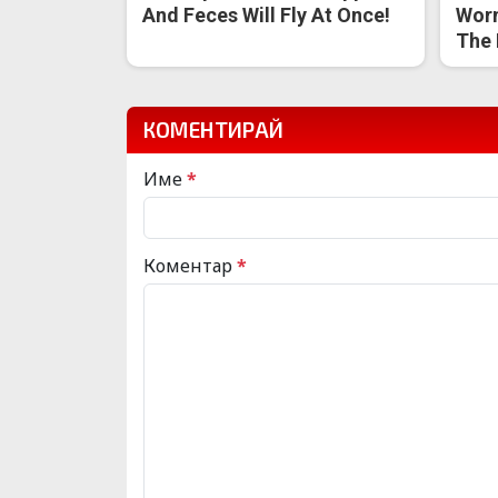
And Feces Will Fly At Once!
Worm
The 
КОМЕНТИРАЙ
Име
*
Коментар
*