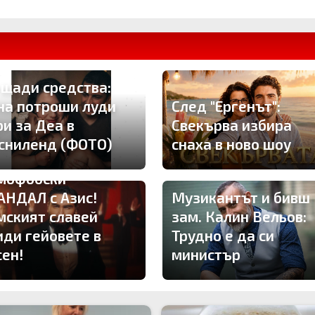
 щади средства:
на потроши луди
След "Ергенът":
ри за Деа в
Свекърва избира
сниленд (ФОТО)
снаха в ново шоу
мофобски
АНДАЛ с Азис!
Музикантът и бивш
мският славей
зам. Калин Вельов:
иди гейовете в
Трудно е да си
сен!
министър