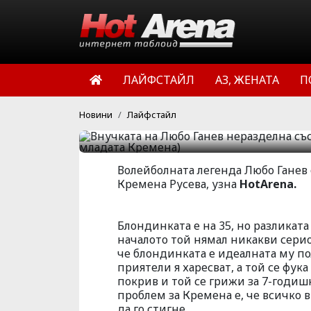
със сина на г
(Волейболистъ
ЛАЙФСТАЙЛ
АЗ, ЖЕНАТА
П
по-младата Кр
Новини
Лайфстайл
HotArena.net
14:49 | 14 окт 
Волейболната легенда Любо Ганев 
Кремена Русева, узна
HotArena.
Блондинката е на 35, но разликата
началото той нямал никакви сери
че блондинката е идеалната му по
приятели я харесват, а той се фук
покрив и той се грижи за 7-годиш
проблем за Кремена е, че всичко в
да го стигне.