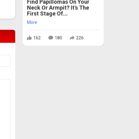
Find Papillomas On Your
Neck Or Armpit? It's The
First Stage Of...
More
162
180
226