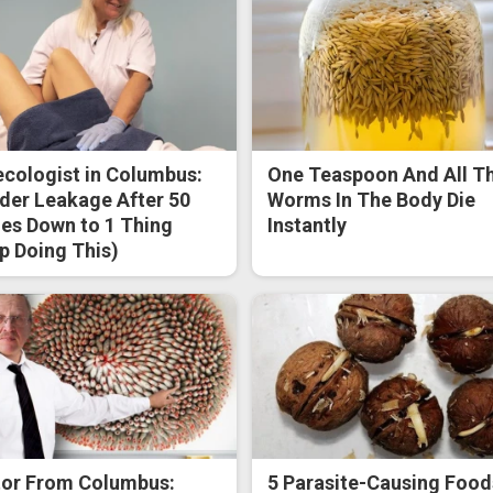
cologist in Columbus:
One Teaspoon And All T
der Leakage After 50
Worms In The Body Die
s Down to 1 Thing
Instantly
p Doing This)
or From Columbus:
5 Parasite-Causing Food