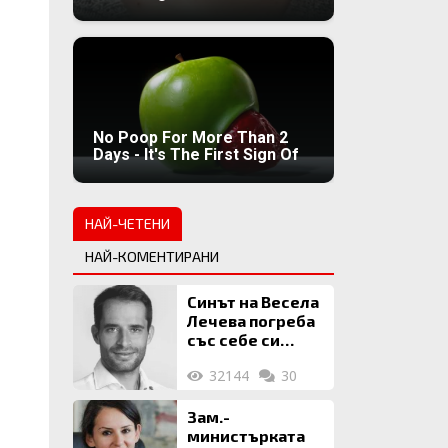
No Poop For More Than 2
Days - It's The First Sign Of
НАЙ-ЧЕТЕНИ
НАЙ-КОМЕНТИРАНИ
Синът на Весела
Лечева погреба
със себе си
биткойни за 2
32144
30
млн. евро
Зам.-
министърката