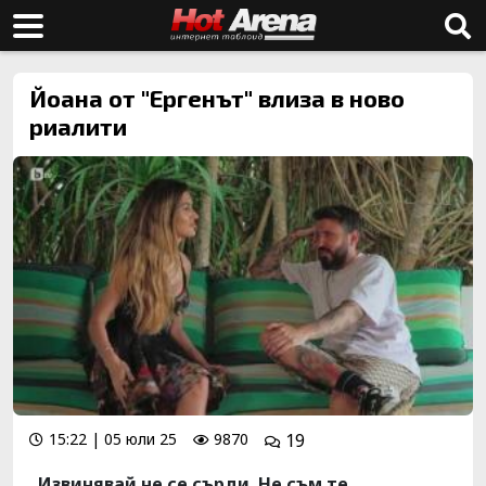
Йоана от "Ергенът" влиза в ново
риалити
15:22 | 05 юли 25
9870
19
„Извинявай не се сърди. Не съм те