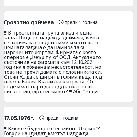
Грозотио дойчева
преди 1 година
!!! В престъпната група влиза и една
жена. Лицето, надежда дойчева, която
се занимава с недвижими имоти като
нейната задача е да намира така
наречените жертви. Фирмата с която
оперира е „Кеър ту ю“ ООД. Актуалното
състояние на фирмата към 12.10.2021
година е обявена в несъстоятелност, но
това не пречи дамата с половинката си,
Стоян К., да се ширят в голяма къща под
наем в Банкя. Възниква въпросът: От
къде имат пари да поддържат този
висок стандарт на живот? !!! Абе "жена".
17.05.1976г.
преди 1 година
!!! Какво е бъдещето на район "Люлин"?
Говори кандидат-кметът надежда