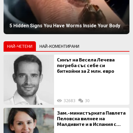
5 Hidden Signs You Have Worms Inside Your Body
НАЙ-ЧЕТЕНИ
НАЙ-КОМЕНТИРАНИ
Синът на Весела Лечева
погреба със себе си
биткойни за 2 млн. евро
32683
30
Зам.-министърката Павлета
Пеловска вилнее на
Малдивите и в Испания с
богата любовница – брокер