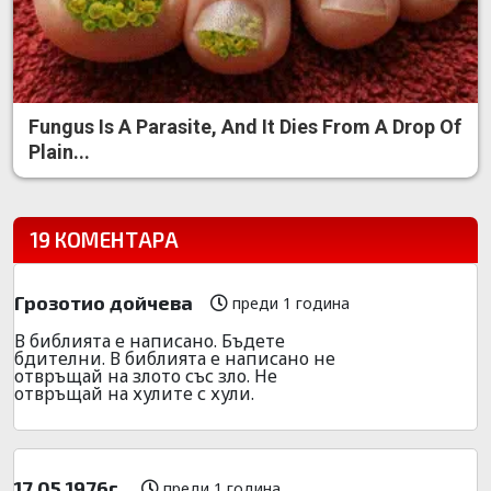
Fungus Is A Parasite, And It Dies From A Drop Of
Plain...
19 КОМЕНТАРА
Грозотио дойчева
преди 1 година
В библията е написано. Бъдете
бдителни. В библията е написано не
отвръщай на злото със зло. Не
отвръщай на хулите с хули.
17.05.1976г.
преди 1 година