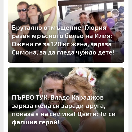
Брутално отмъщение! Глория
развя мръсното бельо на Илия:
Ожени се за 120 кг жена, заряза
Симона, за да гледа чуждо дете!
ПЪРВО ТУК: Владо Караджов
заряза жена си заради друга,
показа я на снимка! Цвети: Ти си
фалшив герой!