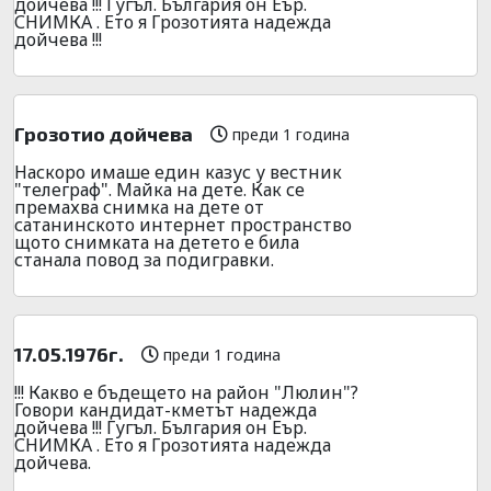
дойчева !!! Гугъл. България он Еър.
СНИМКА . Ето я Грозотията надежда
дойчева !!!
Грозотио дойчева
преди 1 година
Наскоро имаше един казус у вестник
"телеграф". Майка на дете. Как се
премахва снимка на дете от
сатанинското интернет пространство
щото снимката на детето е била
станала повод за подигравки.
17.05.1976г.
преди 1 година
!!! Какво е бъдещето на район "Люлин"?
Говори кандидат-кметът надежда
дойчева !!! Гугъл. България он Еър.
СНИМКА . Ето я Грозотията надежда
дойчева.