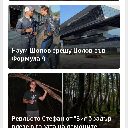
Наум Шопов срещу Цолов във
Формула 4
Ревльото Стефан от "Биг брадър"
влезе в гората на демоните