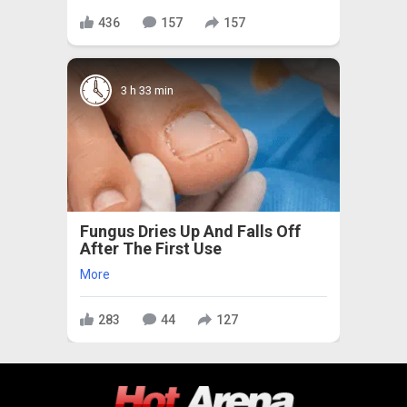
436
157
157
3 h 33 min
Fungus Dries Up And Falls Off
After The First Use
More
283
44
127