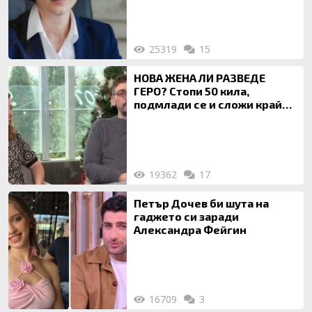
на недвижими имоти
25319
15
НОВА ЖЕНА ЛИ РАЗВЕДЕ
ГЕРО? Стопи 50 кила,
подмлади се и сложи край
на 20-годишен брак
19362
17
Петър Дочев би шута на
гаджето си заради
Александра Фейгин
16709
3