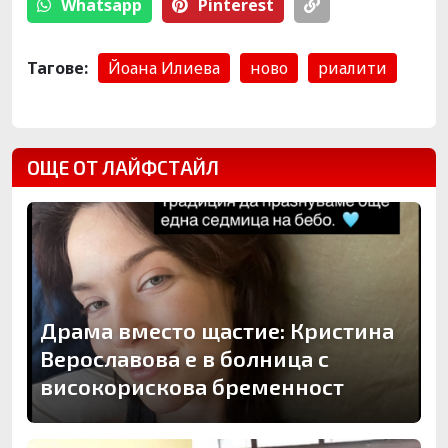
Whatsapp
Pinterest
Тагове:
Йоана Илиева
ново
риалити
ОЩЕ ОТ ЛАЙФСТАЙЛ
Драма вместо щастие: Кристина
Верославова е в болница с
високорискова бременност