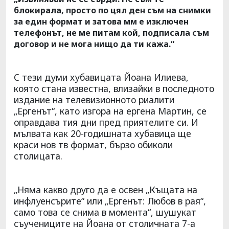
блокирала, просто по цял ден съм на снимки
за един формат и затова мм е изключен
телефонът, не ме питам кой, подписала съм
договор и не мога нищо да ти кажа.“
С тези думи хубавицата Йоана Илиева,
която стана известна, влизайки в последното
издание на телевизионното риалити
„Ергенът“, като изгора на ергена Мартин, се
оправдава тия дни пред приятелите си. И
мълвата как 20-годишната хубавица ще
краси нов тв формат, бързо обиколи
столицата.
„Няма какво друго да е освен „Къщата на
инфлуенсърите“ или „Ергенът: Любов в рая“,
само това се снима в момента“, шушукат
съучениците на Йоана от столичната 7-а