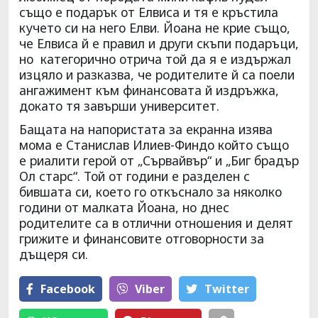
също е подарък от Елвиса и тя е кръстила
кучето си на него Елви. Йоана не крие също,
че Елвиса й е правил и други скъпи подаръци,
но категорично отрича той да я е издържал
изцяло и разказва, че родителите й са поели
ангажимент към финансовата й издръжка,
докато тя завърши университет.
Бащата на напористата за екранна изява
мома е Станислав Илиев-Финдо който също
е риалити герой от „Сървайвър“ и „Биг брадър
Ол старс“. Той от години е разделен с
бившата си, което го откъснало за няколко
години от малката Йоана, но днес
родителите са в отлични отношения и делят
грижите и финансовите отговорности за
дъщеря си.
Facebook
Viber
Тwitter