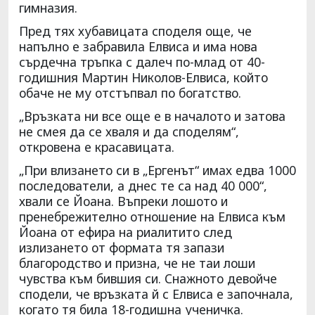
гимназия.
Пред тях хубавицата споделя още, че
напълно е забравила Елвиса и има нова
сърдечна тръпка с далеч по-млад от 40-
годишния Мартин Николов-Елвиса, който
обаче не му отстъпвал по богатство.
„Връзката ни все още е в началото и затова
не смея да се хваля и да споделям“,
откровена е красавицата.
„При влизането си в „Ергенът“ имах едва 1000
последователи, а днес те са над 40 000“,
хвали се Йоана. Въпреки лошото и
пренебрежително отношение на Елвиса към
Йоана от ефира на риалитито след
излизането от формата тя запази
благородство и призна, че не таи лоши
чувства към бившия си. Снажното девойче
сподели, че връзката й с Елвиса е започнала,
когато тя била 18-годишна ученичка.