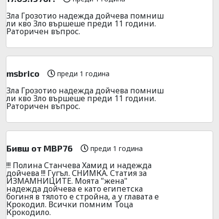
Зла Грозотио надежда дойчева помниш
ли кво Зло вършеше преди 11 години.
Раторичен въпрос.
msbrico
преди 1 година
Зла Грозотио надежда дойчева помниш
ли кво Зло вършеше преди 11 години.
Раторичен въпрос.
Бивш от МВР76
преди 1 година
!!! Полина Станчева Хамид и надежда
дойчева !!! Гугъл. СНИМКА. Статия за
ИЗМАМНИЦИТЕ. Моята "жена"
надежда дойчева е като египетска
богиня в тялото е стройна, а у главата е
Крокодил. Всички помним Тоца
Крокодило.