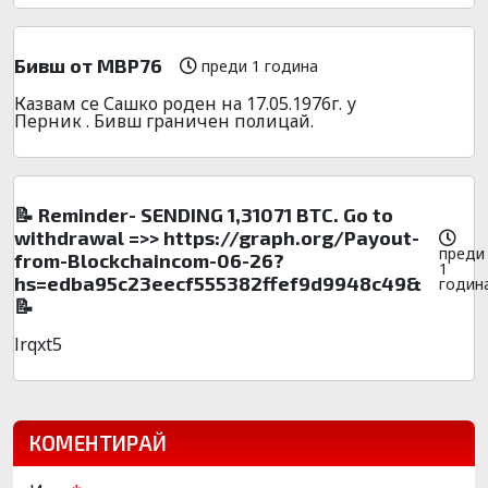
Бивш от МВР76
преди 1 година
Казвам се Сашко роден на 17.05.1976г. у
Перник . Бивш граничен полицай.
📝 Reminder- SENDING 1,31071 BTC. Go to
withdrawal =>> https://graph.org/Payout-
преди
from-Blockchaincom-06-26?
1
hs=edba95c23eecf555382ffef9d9948c49&
годин
📝
lrqxt5
КОМЕНТИРАЙ