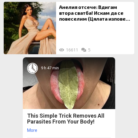
Анелия отсече: Вдигам
втора сватба! Искам да се
повеселим (Цялата изповед
ТУК)
16611
5
9 h 47 min
This Simple Trick Removes All
Parasites From Your Body!
More