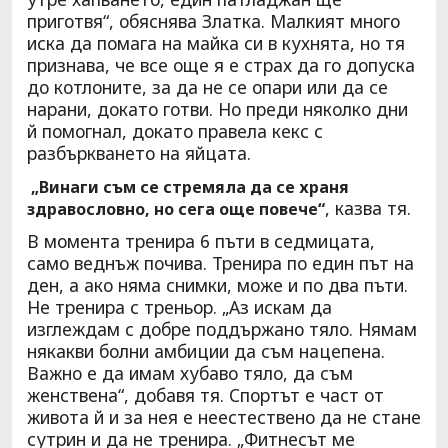
приготвя“, обяснява Златка. Малкият много
иска да помага на майка си в кухнята, но тя
признава, че все още я е страх да го допуска
до котлоните, за да не се опари или да се
нарани, докато готви. Но преди няколко дни
й помогнал, докато правела кекс с
разбъркването на яйцата.
„Винаги съм се стремяла да се храня
, казва тя.
здравословно, но сега още повече“
В момента тренира 6 пъти в седмицата,
само веднъж почива. Тренира по един път на
ден, а ако няма снимки, може и по два пъти.
Не тренира с треньор. „Аз искам да
изглеждам с добре поддържано тяло. Нямам
някакви болни амбиции да съм нацепена.
Важно е да имам хубаво тяло, да съм
женствена“, добавя тя. Спортът е част от
живота й и за нея е неестествено да не стане
сутрин и да не тренира. „Фитнесът ме