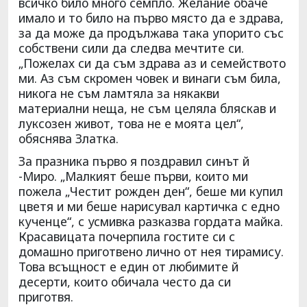
всичко било много семпло. Желание обаче
имало и то било на първо място да е здрава,
за да може да продължава така упорито със
собствени сили да следва мечтите си.
„Пожелах си да съм здрава аз и семейството
ми. Аз съм скромен човек и винаги съм била,
никога не съм ламтяла за някакви
материални неща, не съм целяла бляскав и
луксозен живот, това не е моята цел“,
обяснява Златка.
За празника първо я поздравил синът й
-Миро. „Малкият беше първи, които ми
пожела „Честит рожден ден“, беше ми купил
цветя и ми беше нарисувал картичка с едно
кученце“, с усмивка разказва гордата майка.
Красавицата почерпила гостите си с
домашно приготвено лично от нея тирамису.
Това всъщност е един от любимите й
десерти, които обичала често да си
приготвя.