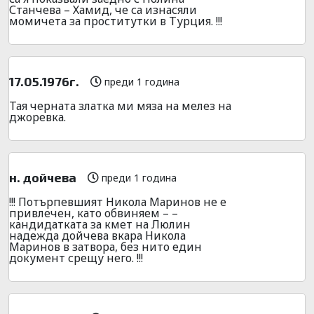
Станчева – Хамид, че са изнасяли
момичета за проститутки в Турция. !!!
17.05.1976г.
преди 1 година
Тая черната златка ми мяза на мелез на
джоревка.
н. дойчева
преди 1 година
!!! Потърпевшият Никола Маринов не е
привлечен, като обвиняем – –
кандидатката за кмет на Люлин
надежда дойчева вкара Никола
Маринов в затвора, без нито един
документ срещу него. !!!