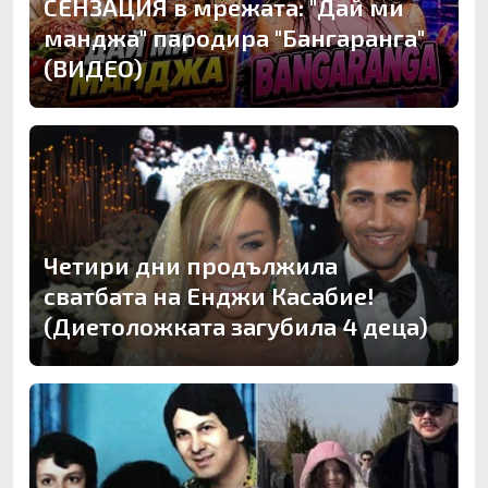
СЕНЗАЦИЯ в мрежата: "Дай ми
манджа" пародира "Бангаранга"
(ВИДЕО)
Четири дни продължила
сватбата на Енджи Касабие!
(Диетоложката загубила 4 деца)