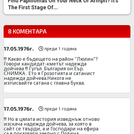
Find Papillomas On Your Neck Or Armpit? It's
The First Stage Of...
8 КОМЕНТАРА
17.05.1976г.
преди 1 година
!!! Какво е бъдещето на район "Люлин"?
Говори кандидат-кметът надежда
дойчева !!! Гугъл. България он Еър.
СНИМКА . Ето я Грозотията и сатанист
надежда дойчева.Никога не
изписвайте сатана с главна буква.
17.05.1976г.
преди 1 година
!!! Но в цялата история изведнъж отново
изскача надежда дойчева, за която в
сайт се твърди, а и Господари на ефира
са я показвали заедно с Полина