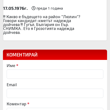
17.05.1976г.
преди 1 година
!!! Какво е бъдещето на район "Люлин"?
Говори кандидат-кметът надежда
дойчева !!! Гугъл. България он Еър.
СНИМКА . Ето я Грозотията надежда
дойчева.
КОМЕНТИРАЙ
Име
*
Email
Коментар
*