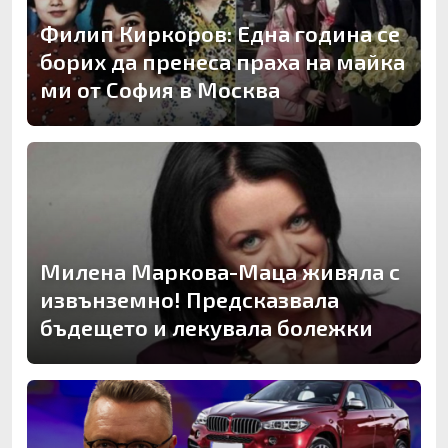
Филип Киркоров: Една година се
борих да пренеса праха на майка
ми от София в Москва
Милена Маркова-Маца живяла с
извънземно! Предсказвала
бъдещето и лекувала болежки