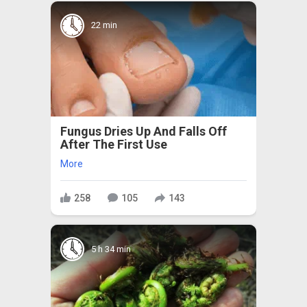
22 min
Fungus Dries Up And Falls Off
After The First Use
More
258
105
143
5 h 34 min