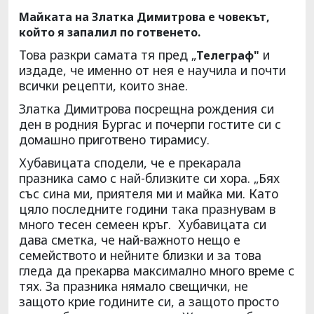
Майката на Златка Димитрова е човекът,
който я запалил по готвенето.
Това разкри самата тя пред „
и
Телеграф"
издаде, че именно от нея е научила и почти
всички рецепти, които знае.
Златка Димитрова посрещна рождения си
ден в родния Бургас и почерпи гостите си с
домашно приготвено тирамису.
Хубавицата сподели, че е прекарала
празника само с най-близките си хора. „Бях
със сина ми, приятеля ми и майка ми. Като
цяло последните години така празнувам в
много тесен семеен кръг. Хубавицата си
дава сметка, че най-важното нещо е
семейството и нейните близки и за това
гледа да прекарва максимално много време с
тях. За празника нямало свещички, не
защото крие годините си, а защото просто