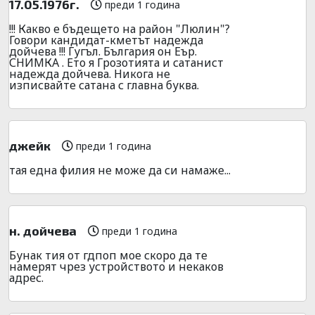
17.05.1976г.
преди 1 година
!!! Какво е бъдещето на район "Люлин"?
Говори кандидат-кметът надежда
дойчева !!! Гугъл. България он Еър.
СНИМКА . Ето я Грозотията и сатанист
надежда дойчева. Никога не
изписвайте сатана с главна буква.
джейк
преди 1 година
тая една филия не може да си намаже...
н. дойчева
преди 1 година
Бунак тия от гдпоп мое скоро да те
намерят чрез устройството и некаков
адрес.