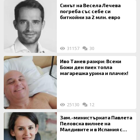
Синът на Весела Лечева
погреба със себе си
биткойни за 2 млн. евро
31157
30
Иво Танев разкри: Всеки
Божи ден пиех топла
магарешка урина и плачех!
25130
12
Зам.-министърката Павлета
Пеловска вилнее на
Малдивите и в Испания с
богата любовница – брокер