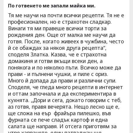
По готвенето ме запали майка ми.
Тя ме научи на почти всички рецепти. Тя не е
професионален, но е страхотен сладкар.
Винаги тя ми правеше всички торти за
рождения ден. Още от малка ме научи да
готвя. После, когато живеех в чужбина, често
й се обаждах за някоя друга рецепта“,
споделя Златка. Казва, че е страхотна
домакиня и готви вкъщи всеки ден, а
понякога и по няколко пъти. Всичко може да
прави - и пълнени чушки, и пиле с ориз.
Много й допада да прави и различни супи.
Споделя, че гледа много рецепти в интернет
и оттам започнала и да експериментира в
кухнята. „Дори и сега, докато говорим с теб,
аз готвя, правя вечерята. Нещо лесно ще е,
ще сложа на еър фрайъра пилешко, във
фурната се пече сладък картоф и една
салата ще направя. И отсега приготвям за
утре хапването, един патладжан ще