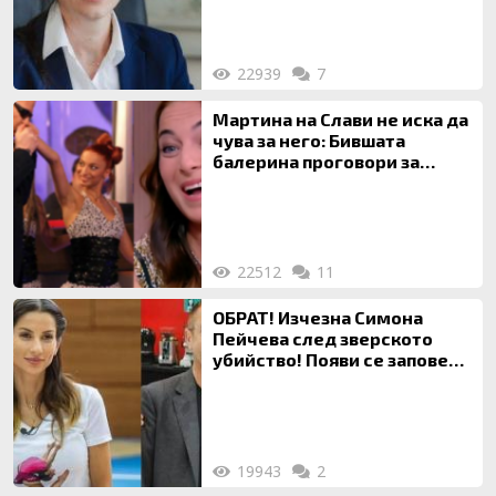
на недвижими имоти
22939
7
Мартина на Слави не иска да
чува за него: Бившата
балерина проговори за
живота си с Дългия
22512
11
ОБРАТ! Изчезна Симона
Пейчева след зверското
убийство! Появи се заповед
за локализирането й
19943
2