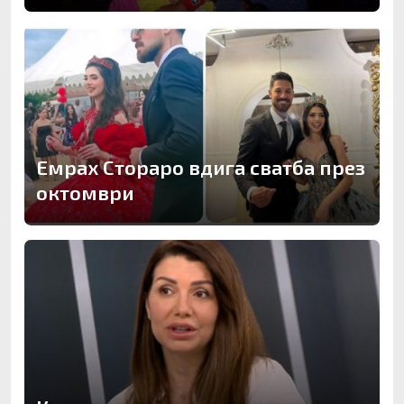
Емрах Стораро вдига сватба през
октомври