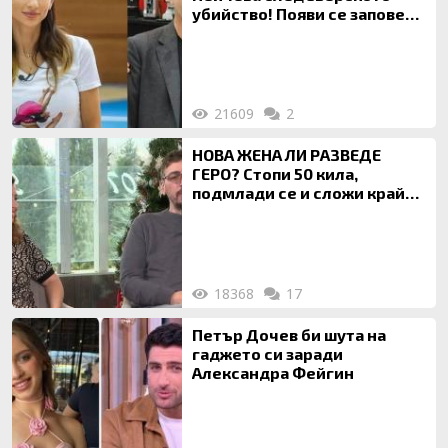
убийство! Появи се заповед
за локализирането й
21609
2
НОВА ЖЕНА ЛИ РАЗВЕДЕ
ГЕРО? Стопи 50 кила,
подмлади се и сложи край
на 20-годишен брак
18368
17
Петър Дочев би шута на
гаджето си заради
Александра Фейгин