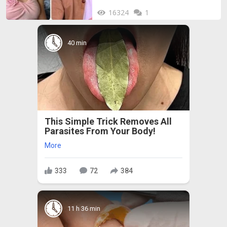
16324
1
40 min
This Simple Trick Removes All
Parasites From Your Body!
More
333
72
384
11 h 36 min