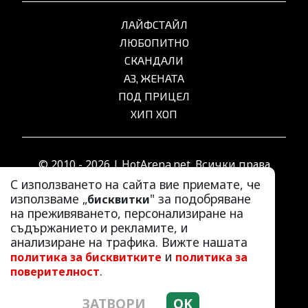
ЛАЙФСТАЙЛ
ЛЮБОПИТНО
СКАНДАЛИ
АЗ, ЖЕНАТА
ПОД ПРИЦЕЛ
ХИП ХОП
© 2010 - 2026 | HotArena.net. Всички права
запазени.
С използването на сайта вие приемате, че
използваме „
" за подобряване
бисквитки
на преживяването, персонализиране на
РЕКЛАМА
съдържанието и рекламите, и
КОНТАКТИ
анализиране на трафика. Вижте нашата
и
политика за бисквитките
политика за
ОБЩИ УСЛОВИЯ
.
поверителност
ПОЛИТИКА ЗА ПОВЕРИТЕЛНОСТ
ПОЛИТИКА ЗА БИСКВИТКИТЕ
ЗАТВОРИ
OK