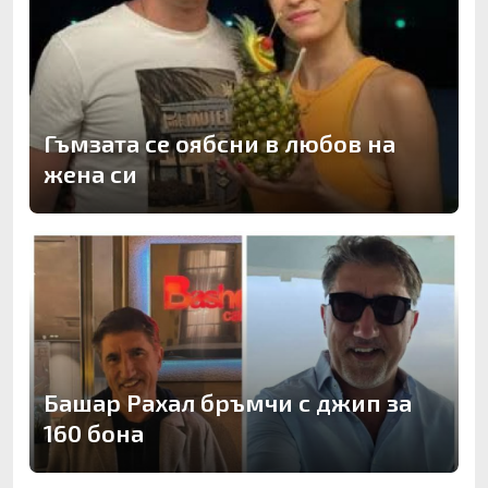
Гъмзата се оябсни в любов на
жена си
Башар Рахал бръмчи с джип за
160 бона