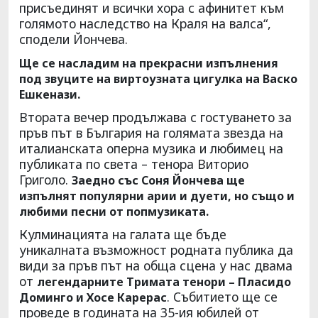
присъединят и всички хора с афинитет към
голямото наследство на Краля на валса“,
сподели Йончева.
Ще се насладим на прекрасни изпълнения
под звуците на виртоузната цигулка на Васко
Ешкенази.
Втората вечер продължава с гостуването за
пръв път в България на голямата звезда на
италианската оперна музика и любимец на
публиката по света – тенора Виторио
Григоло.
Заедно със Соня Йончева ще
изпълнят популярни арии и дуети, но също и
любими песни от попмузиката.
Кулминацията на галата ще бъде
уникалната възможност родната публика да
види за пръв път на обща сцена у нас двама
от
легендарните Тримата тенори – Пласидо
. Събитието ще се
Доминго и Хосе Карерас
проведе в годината на 35-ия юбилей от