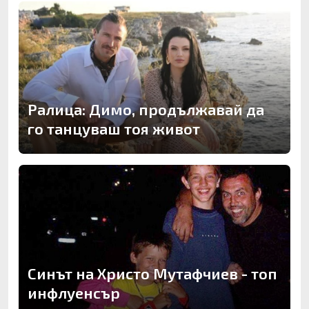
Ралица: Димо, продължавай да
го танцуваш тоя живот
Синът на Христо Мутафчиев - топ
инфлуенсър