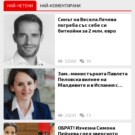
НАЙ-ЧЕТЕНИ
НАЙ-КОМЕНТИРАНИ
Синът на Весела Лечева
погреба със себе си
биткойни за 2 млн. евро
32060
30
Зам.-министърката Павлета
Пеловска вилнее на
Малдивите и в Испания с
богата любовница – брокер
на недвижими имоти
24241
15
ОБРАТ! Изчезна Симона
Пейчева след зверското