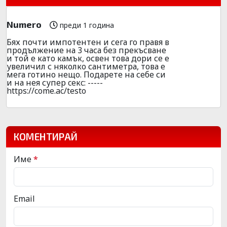
Numero
преди 1 година
Бях почти импотентен и сега го правя в
продължение на 3 часа без прекъсване
и той е като камък, освен това дори се е
увеличил с няколко сантиметра, това е
мега готино нещо. Подарете на себе си
и на нея супер ceкc: -----
https://come.ac/testo
КОМЕНТИРАЙ
Име
*
Email