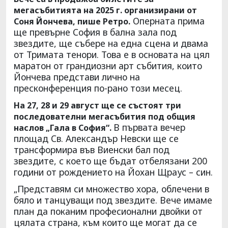
мегасъбитията на 2025 г. организирани от
Оперната прима
Соня Йончева, пише Ретро.
ще превърне София в бална зала под
звездите, ще събере на една сцена и двама
от Тримата тенори. Това е в основата на цял
маратон от грандиозни арт събития, които
Йончева представи лично на
пресконференция по-рано този месец.
На 27, 28 и 29 август ще се състоят три
последователни мегасъбития под общия
В първата вечер
наслов „Гала в София“.
площад Св. Александър Невски ще се
трансформира във Виенски бал под
звездите, с което ще бъдат отбелязани 200
години от рождението на Йохан Щраус – син.
„Представям си множество хора, облечени в
бяло и танцуващи под звездите. Вече имаме
план да поканим професионални двойки от
цялата страна, към които ще могат да се