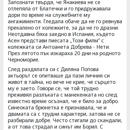
Запознати твърдя, че Янакиева не се
отлепяла от Блатечки и го придружавала
дори по време на служебните му
ангажименти. Гледала обаче да не го ревнува
прекалено от колежките, за да не го дразни.
Неотдавна бяха заедно в Испания, където
Асен представи пиесата „Този филм” с
колежката си Антоанета Добрева - Нети.
През лятото пък изкараха 20 дни на родното
Черноморие.
След раздялата си с Диляна Попова
актьорът се опитваше да пази личния си
живот в тайна, но вече не крие, че сърцето
му е заето. Говори се, че той трудно
преживял разлъката с манекенката но след
известно време осъзнал, че е било за добро.
Синеоката брюнетка е признавала, че и
двамата са с трудни характери, затова не се
разбирали добре. Често стигали до скандали,
а от това страдал и синът им Борил. С