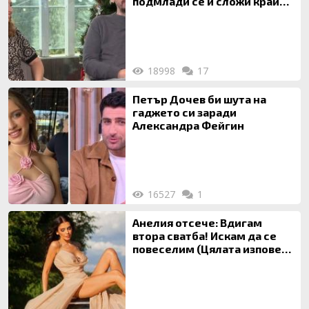
подмлади се и сложи край
на 20-годишен брак
18998
17
Петър Дочев би шута на
гаджето си заради
Александра Фейгин
16527
1
Анелия отсече: Вдигам
втора сватба! Искам да се
повеселим (Цялата изповед
ТУК)