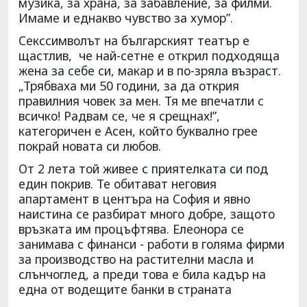
музика, за храна, за забавление, за филми.
Имаме и еднакво чувство за хумор”.
Секссимволът на българският театър е
щастлив, че най-сетне е открил подходяща
жена за себе си, макар и в по-зряла възраст.
„Трябваха ми 50 години, за да открия
правилния човек за мен. Тя ме впечатли с
всичко! Радвам се, че я срещнах!”,
категоричен е Асен, който буквално грее
покрай новата си любов.
От 2 лета той живее с приятелката си под
един покрив. Те обитават неговия
апартамент в центъра на София и явно
наистина се разбират много добре, защото
връзката им процъфтява. Елеонора се
занимава с финанси - работи в голяма фирми
за производство на растителни масла и
слънчоглед, а преди това е била кадър на
една от водещите банки в страната