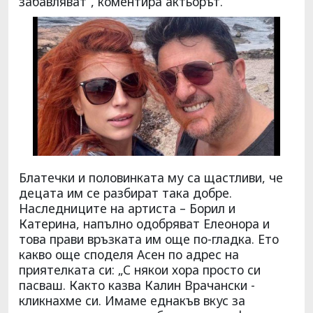
забавляват”, коментира актьорът.
Блатечки и половинката му са щастливи, че
децата им се разбират така добре.
Наследниците на артиста – Борил и
Катерина, напълно одобряват Елеонора и
това прави връзката им още по-гладка. Ето
какво още споделя Асен по адрес на
приятелката си: „С някои хора просто си
пасваш. Както казва Калин Врачански -
кликнахме си. Имаме еднакъв вкус за