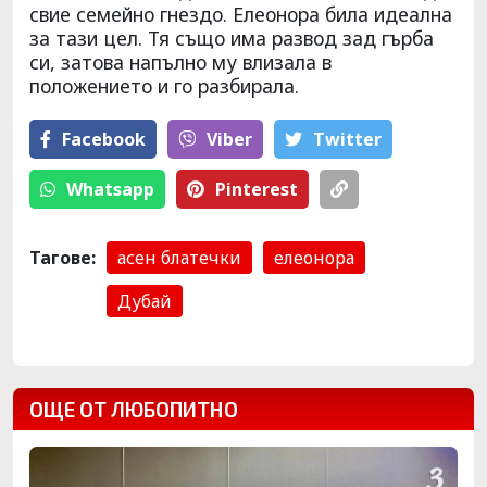
свие семейно гнездо. Елеонора била идеална
за тази цел. Тя също има развод зад гърба
си, затова напълно му влизала в
положението и го разбирала.
Facebook
Viber
Тwitter
Whatsapp
Pinterest
Тагове:
асен блатечки
елеонора
Дубай
ОЩЕ ОТ ЛЮБОПИТНО