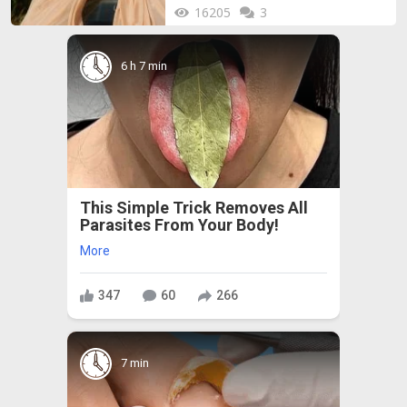
16205
3
6 h 7 min
This Simple Trick Removes All
Parasites From Your Body!
More
347
60
266
7 min