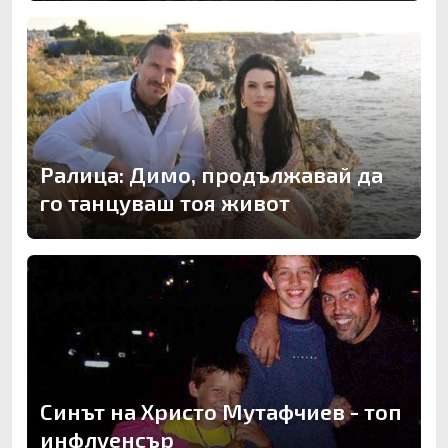
Ралица: Димо, продължавай да
го танцуваш тоя живот
Синът на Христо Мутафчиев - топ
инфлуенсър