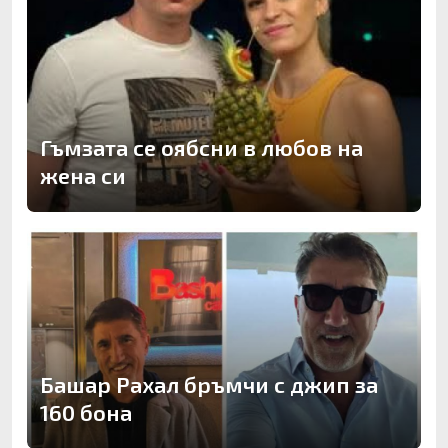
Гъмзата се оябсни в любов на
жена си
Башар Рахал бръмчи с джип за
160 бона