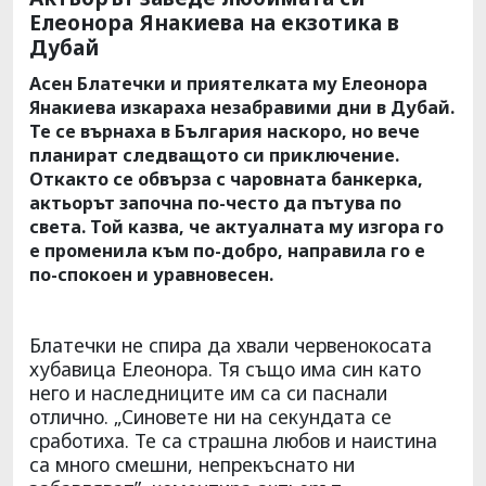
Елеонора Янакиева на екзотика в
Дубай
Асен Блатечки и приятелката му Елеонора
Янакиева изкараха незабравими дни в Дубай.
Te се върнаха в България наскоро, но вече
планират следващото си приключение.
Откакто се обвърза с чаровната банкерка,
актьорът започна по-често да пътува по
света. Той казва, че актуалната му изгора го
е променила към по-добро, направила го е
по-спокоен и уравновесен.
Блатечки не спира да хвали червенокосата
хубавица Елеонора. Тя също има син като
него и наследниците им са си паснали
отлично. „Синовете ни на секундата се
сработиха. Те са страшна любов и наистина
са много смешни, непрекъснато ни