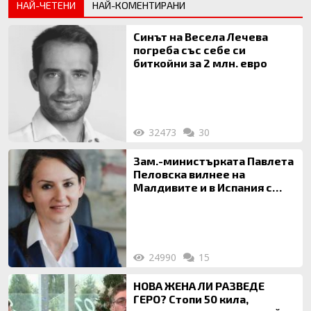
НАЙ-ЧЕТЕНИ
НАЙ-КОМЕНТИРАНИ
Синът на Весела Лечева
погреба със себе си
биткойни за 2 млн. евро
32473
30
Зам.-министърката Павлета
Пеловска вилнее на
Малдивите и в Испания с
богата любовница – брокер
на недвижими имоти
24990
15
НОВА ЖЕНА ЛИ РАЗВЕДЕ
ГЕРО? Стопи 50 кила,