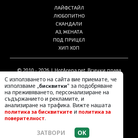
ЛАЙФСТАЙЛ
ЛЮБОПИТНО
СКАНДАЛИ
АЗ, ЖЕНАТА
ПОД ПРИЦЕЛ
ХИП ХОП
© 2010 - 2026 | HotArena.net. Всички права
запазени.
С използването на сайта вие приемате, че
използваме „
" за подобряване
бисквитки
на преживяването, персонализиране на
РЕКЛАМА
съдържанието и рекламите, и
КОНТАКТИ
анализиране на трафика. Вижте нашата
и
политика за бисквитките
политика за
ОБЩИ УСЛОВИЯ
.
поверителност
ПОЛИТИКА ЗА ПОВЕРИТЕЛНОСТ
ПОЛИТИКА ЗА БИСКВИТКИТЕ
ЗАТВОРИ
OK