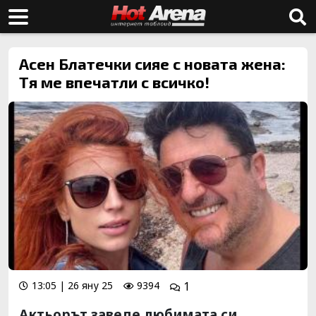
Асен Блатечки сияе с новата жена:
Тя ме впечатли с всичко!
13:05 | 26 яну 25
9394
1
Актьорът заведе любимата си