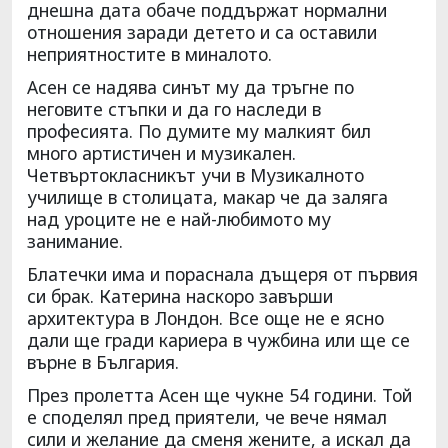
днешна дата обаче поддържат нормални
отношения заради детето и са оставили
неприятностите в миналото.
Асен се надява синът му да тръгне по
неговите стъпки и да го наследи в
професията. По думите му малкият бил
много артистичен и музикален.
Четвъртокласникът учи в Музикалното
училище в столицата, макар че да заляга
над уроците не е най-любимото му
занимание.
Блатечки има и пораснала дъщеря от първия
си брак. Катерина наскоро завърши
архитектура в Лондон. Все още не е ясно
дали ще гради кариера в чужбина или ще се
върне в България.
През пролетта Асен ще чукне 54 години. Той
е споделял пред приятели, че вече нямал
сили и желание да сменя жените, а искал да