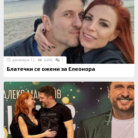
декември 12
6496
1
Блатечки се ожени за Елеонора