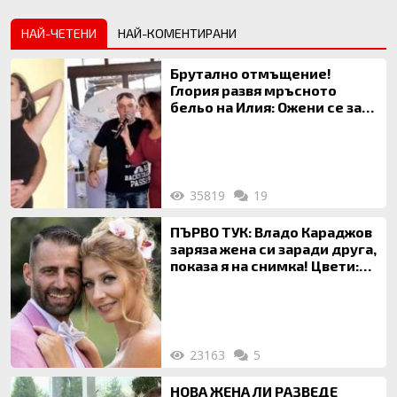
НАЙ-ЧЕТЕНИ
НАЙ-КОМЕНТИРАНИ
Брутално отмъщение!
Глория развя мръсното
бельо на Илия: Ожени се за
120 кг жена, заряза Симона,
за да гледа чуждо дете!
35819
19
ПЪРВО ТУК: Владо Караджов
заряза жена си заради друга,
показа я на снимка! Цвети:
Ти си фалшив герой!
23163
5
НОВА ЖЕНА ЛИ РАЗВЕДЕ