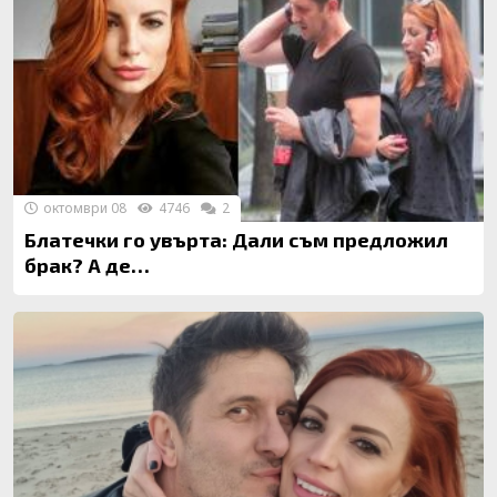
октомври 08
4746
2
Блатечки го увърта: Дали съм предложил
брак? А де…