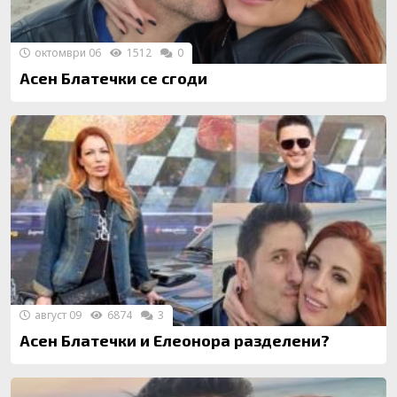
октомври 06
1512
0
Асен Блатечки се сгоди
август 09
6874
3
Асен Блатечки и Елеонора разделени?