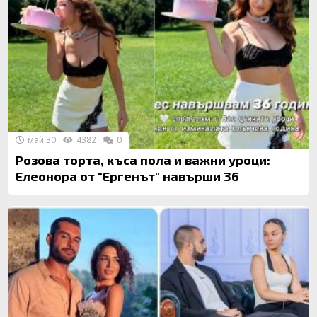
май 30
4382
0
Розова торта, къса пола и важни уроци:
Елеонора от "Ергенът" навърши 36