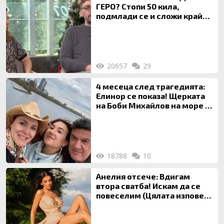
ГЕРО? Стопи 50 кила,
подмлади се и сложи край
на 20-годишен брак
20657
29
4 месеца след трагедията:
Елинор се показа! Щерката
на Боби Михайлов на море с
майка си
18788
10
Анелия отсече: Вдигам
втора сватба! Искам да се
повеселим (Цялата изповед
ТУК)