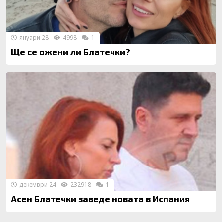
януари 28
4998
1
Ще се ожени ли Блатечки?
декември 24
232918
1
Асен Блатечки заведе новата в Испания