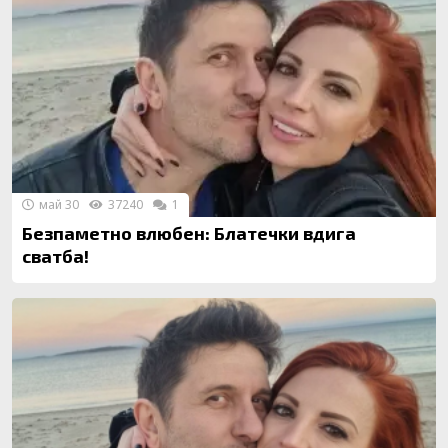
май 30
37240
1
Безпаметно влюбен: Блатечки вдига
сватба!