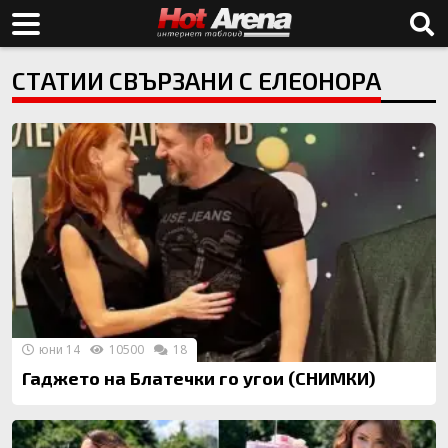
СТАТИИ СВЪРЗАНИ С ЕЛЕОНОРА
юни 14
10500
18
Гаджето на Блатечки го угои (СНИМКИ)