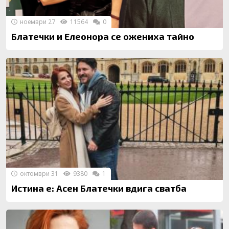
ноември 27
11564
0
Блатечки и Елеонора се ожениха тайно
октомври 31
9380
1
Истина е: Асен Блатечки вдига сватба