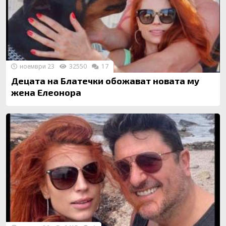
ноември 23
32550
17
Децата на Блатечки обожават новата му
жена Елеонора