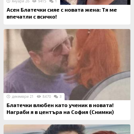
януари 26
9415
1
Асен Блатечки сияе с новата жена: Тя ме
впечатли с всичко!
декември 21
8470
3
Блатечки влюбен като ученик в новата!
Награби я в центъра на София (Снимки)