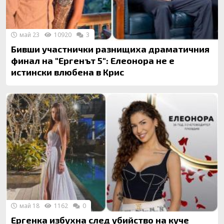
май 23
10920
3
Бивши участнички разнищиха драматичния
финал на "Ергенът 5": Елеонора не е
истински влюбена в Крис
май 18
1162
0
Ергенка избухна след убийство на куче