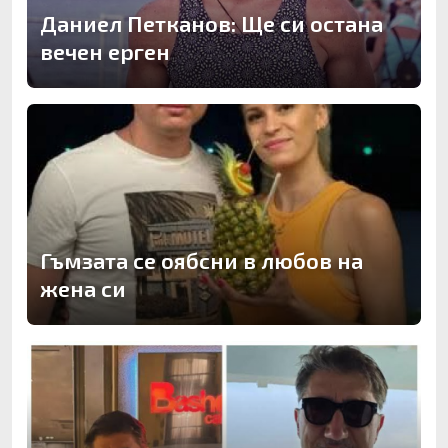
Даниел Петканов: Ще си остана
вечен ерген
Гъмзата се оябсни в любов на
жена си