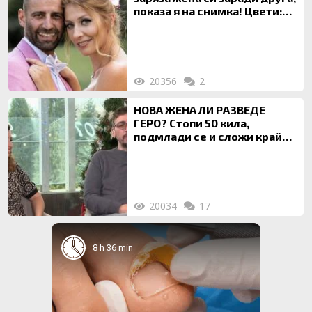
показа я на снимка! Цвети:
Ти си фалшив герой!
20356
2
НОВА ЖЕНА ЛИ РАЗВЕДЕ
ГЕРО? Стопи 50 кила,
подмлади се и сложи край
на 20-годишен брак
20034
17
8 h 36 min