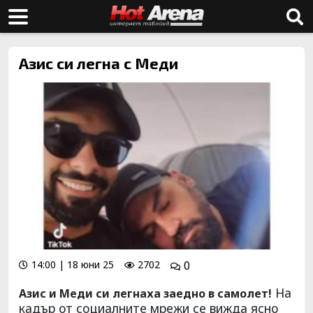
Азис си легна с Меди
14:00 | 18 юни 25
2702
0
На
Азис и Меди си легнаха заедно в самолет!
кадър от социалните мрежи се вижда ясно