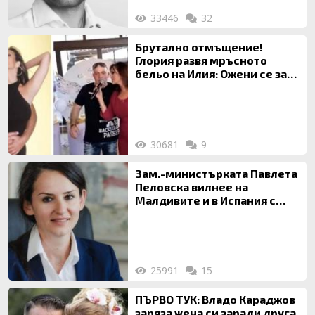
33446
32
Брутално отмъщение!
Глория развя мръсното
бельо на Илия: Ожени се за
120 кг жена, заряза Симона,
за да гледа чуждо дете!
30681
9
Зам.-министърката Павлета
Пеловска вилнее на
Малдивите и в Испания с
богата любовница – брокер
на недвижими имоти
25991
15
ПЪРВО ТУК: Владо Караджов
заряза жена си заради друга,