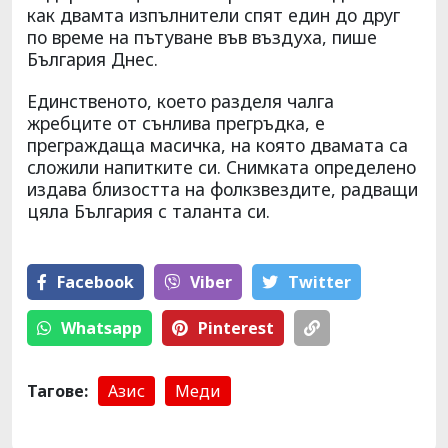
как двамта изпълнители спят един до друг
по време на пътуване във въздуха, пише
България Днес.
Единственото, което разделя чалга
жребците от сънлива прегръдка, е
преграждаща масичка, на която двамата са
сложили напитките си. Снимката определено
издава близостта на фолкзвездите, радващи
цяла България с таланта си.
Facebook
Viber
Тwitter
Whatsapp
Pinterest
Тагове:
Азис
Меди