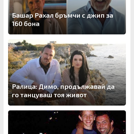
Башар Рахал бръмчи с джип за
160 бона
Ралица: Димо, продължавай да
го танцуваш тоя живот