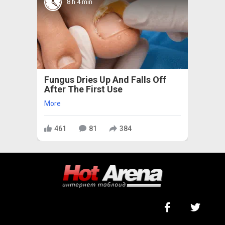
8 h 4 min
Fungus Dries Up And Falls Off
After The First Use
More
461
81
384