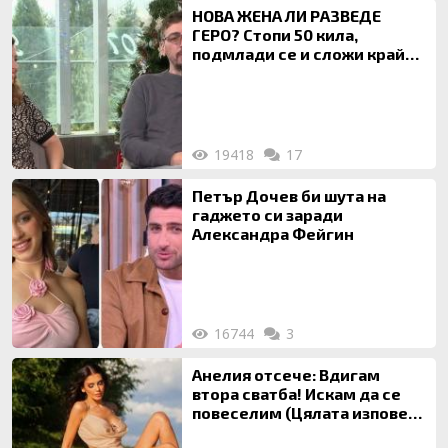
НОВА ЖЕНА ЛИ РАЗВЕДЕ
ГЕРО? Стопи 50 кила,
подмлади се и сложи край
на 20-годишен брак
19418
17
Петър Дочев би шута на
гаджето си заради
Александра Фейгин
16744
3
Анелия отсече: Вдигам
втора сватба! Искам да се
повеселим (Цялата изповед
ТУК)