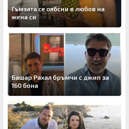
Гъмзата се оябсни в любов на
жена си
Башар Рахал бръмчи с джип за
160 бона