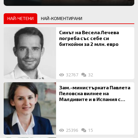
НАЙ-ЧЕТЕНИ
НАЙ-КОМЕНТИРАНИ
Синът на Весела Лечева
погреба със себе си
биткойни за 2 млн. евро
32767
32
Зам.-министърката Павлета
Пеловска вилнее на
Малдивите и в Испания с
богата любовница – брокер
на недвижими имоти
25396
15