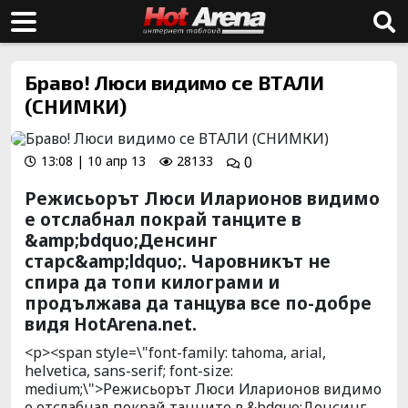
Браво! Люси видимо се ВТАЛИ
(СНИМКИ)
13:08 | 10 апр 13
28133
0
Режисьорът Люси Иларионов видимо
е отслабнал покрай танците в
&amp;bdquo;Денсинг
старс&amp;ldquo;. Чаровникът не
спира да топи килограми и
продължава да танцува все по-добре
видя HotArena.net.
<p><span style=\"font-family: tahoma, arial,
helvetica, sans-serif; font-size:
medium;\">Режисьорът Люси Иларионов видимо
е отслабнал покрай танците в &bdquo;Денсинг