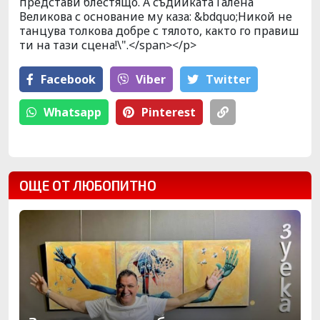
представи блестящо. А съдийката Галена
Великова с основание му каза: &bdquo;Никой не
танцува толкова добре с тялото, както го правиш
ти на тази сцена!\".</span></p>
Facebook
Viber
Тwitter
Whatsapp
Pinterest
ОЩЕ ОТ ЛЮБОПИТНО