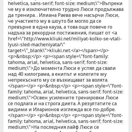
helvetica, sans-serif; font-size: medium;\">Въпреки
че му е изключително трудно Люси продължава
да тренира. . Илиана Раева вече насърчи Люси,
че участието му в шоуто би могло да се
превърне в една кауза, а това още повече го
надъха за рекордни постижения, пишат от <a
href=\"http://www.kliuki.net/miliyat-kolko-se-vtali-
lyusi-sled-macheniyata/\"
target=\"_blank\">kliuki.net.</a></span></p>
<p>&nbsp;</p> <p><span style=\"font-family:
tahoma, arial, helvetica, sans-serif; font-size:
medium;\">До момента Люси е успял да свали
над 40 килограма, а екипът и колегите му
непрекъснато му се възхищават за волята.
</span></p> <p>&nbsp;</p> <p><span style=\"font-
family: tahoma, arial, helvetica, sans-serif; font-size:
medium;\">Освен усилените тренировки Люси
се подлага и на строга диета. А резултатите са
видими и Иларионов изглежда все по-добре.
</span></p> <p>&nbsp;</p> <p><span style=\"font-
family: tahoma, arial, helvetica, sans-serif; font-size:
medium;\">На последния лайф Люси се