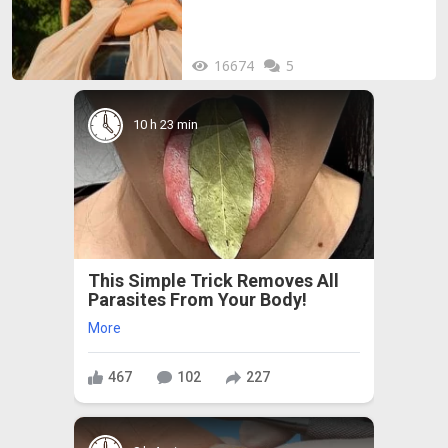
16674
5
10 h 23 min
This Simple Trick Removes All
Parasites From Your Body!
More
467
102
227