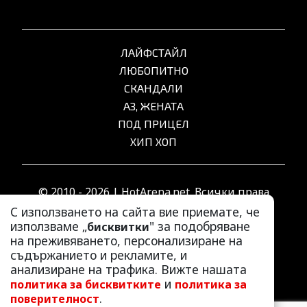
ЛАЙФСТАЙЛ
ЛЮБОПИТНО
СКАНДАЛИ
АЗ, ЖЕНАТА
ПОД ПРИЦЕЛ
ХИП ХОП
© 2010 - 2026 | HotArena.net. Всички права
запазени.
С използването на сайта вие приемате, че
използваме „
" за подобряване
бисквитки
на преживяването, персонализиране на
РЕКЛАМА
съдържанието и рекламите, и
КОНТАКТИ
анализиране на трафика. Вижте нашата
и
политика за бисквитките
политика за
ОБЩИ УСЛОВИЯ
.
поверителност
ПОЛИТИКА ЗА ПОВЕРИТЕЛНОСТ