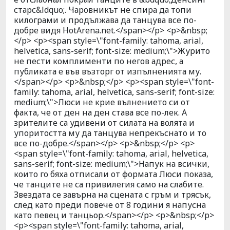
старс&ldquo;. Чаровникът не спира да топи
килограми и продължава да танцува все по-
добре видя HotArena.net.</span></p> <p>&nbsp;
</p> <p><span style=\"font-family: tahoma, arial,
helvetica, sans-serif; font-size: medium;\">Журито
не пести комплименти по негов адрес, а
публиката е във възторг от изпълненията му.
</span></p> <p>&nbsp;</p> <p><span style=\"font-
family: tahoma, arial, helvetica, sans-serif; font-size:
medium;\">Люси не крие вълнението си от
факта, че от ден на ден става все по-лек. А
зрителите са удивени от силата на волята и
упоритостта му да танцува непрекъснато и то
все по-добре.</span></p> <p>&nbsp;</p> <p>
<span style=\"font-family: tahoma, arial, helvetica,
sans-serif; font-size: medium;\">Напук на всички,
които го бяха отписали от формата Люси показа,
че танците не са привилегия само на слабите.
Звездата се завърна на сцената с гръм и трясък,
след като преди повече от 8 години я напусна
като певец и танцьор.</span></p> <p>&nbsp;</p>
<p><span style=\"font-family: tahoma, arial,