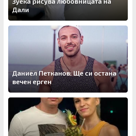
Зуека рисува любовницата на
Дали
Даниел Петканов: Ще си остана
вечен ерген