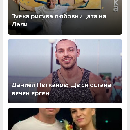
Зуека рисува любовницата на
Дали
Даниел Петканов: Ще си остана
вечен ерген