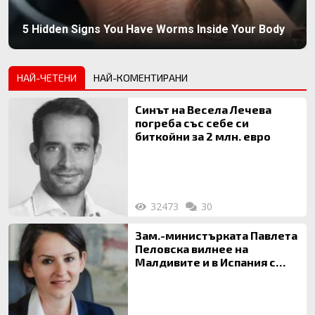
5 Hidden Signs You Have Worms Inside Your Body
НАЙ-ЧЕТЕНИ
НАЙ-КОМЕНТИРАНИ
Синът на Весела Лечева
погреба със себе си
биткойни за 2 млн. евро
32473
30
Зам.-министърката Павлета
Пеловска вилнее на
Малдивите и в Испания с
богата любовница – брокер
на недвижими имоти