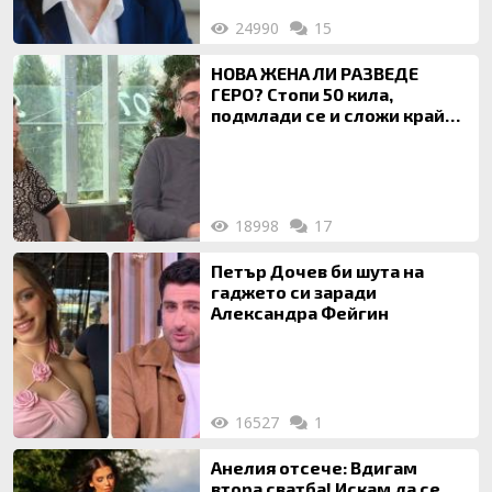
24990
15
НОВА ЖЕНА ЛИ РАЗВЕДЕ
ГЕРО? Стопи 50 кила,
подмлади се и сложи край
на 20-годишен брак
18998
17
Петър Дочев би шута на
гаджето си заради
Александра Фейгин
16527
1
Анелия отсече: Вдигам
втора сватба! Искам да се