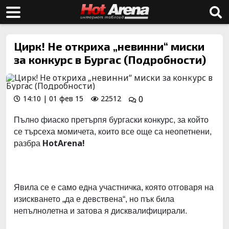
Цирк! Не откриха „невинни“ миски
за конкурс в Бургас (Подробности)
14:10 | 01 фев 15
22512
0
Пълно фиаско претърпя бургаски конкурс, за който
се търсеха момичета, които все още са неопетнени,
HotArena!
разбра
Явила се е само една участничка, която отговаря на
изискването „да е девствена“, но пък била
непълнолетна и затова я дисквалифицирали.