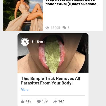
повеселим (Цялата изповед
ТУК)
16205
3
8 h 49 min
This Simple Trick Removes All
Parasites From Your Body!
More
418
139
147