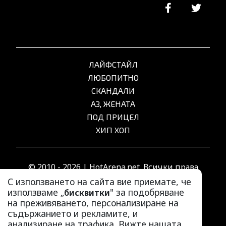
ЛАЙФСТАЙЛ
ЛЮБОПИТНО
СКАНДАЛИ
АЗ, ЖЕНАТА
ПОД ПРИЦЕЛ
ХИП ХОП
© 2010 - 2026 | HotArena.net. Всички права
запазени.
С използването на сайта вие приемате, че
използваме „
" за подобряване
бисквитки
на преживяването, персонализиране на
РЕКЛАМА
съдържанието и рекламите, и
КОНТАКТИ
анализиране на трафика. Вижте нашата