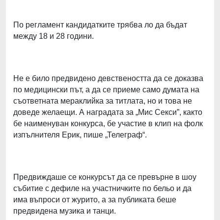
По регламент кандидатките трябва ло да бъдат
между 18 и 28 години.
Не е било предвидено девствеността да се доказва
по медицински път, а да се приеме само думата на
съответната мераклийка за титлата, но и това не
доведе желаещи. А наградата за „Мис Секси”, както
бе наименуван конкурса, бе участие в клип на фолк
изпълнителя Ерик, пише „Телеграф“.
Предвиждаше се конкурсът да се превърне в шоу
събитие с дефиле на участничките по бельо и да
има въпроси от журито, а за публиката беше
предвидена музика и танци.