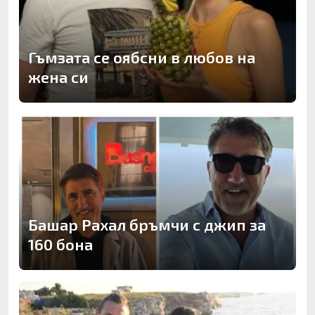
Гъмзата се оябсни в любов на
жена си
Башар Рахал бръмчи с джип за
160 бона