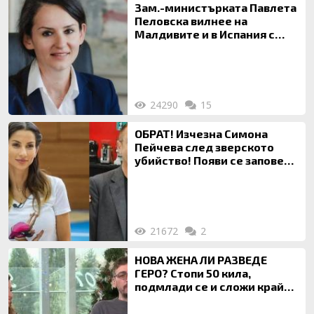
Зам.-министърката Павлета
Пеловска вилнее на
Малдивите и в Испания с
богата любовница – брокер
на недвижими имоти
24290
15
ОБРАТ! Изчезна Симона
Пейчева след зверското
убийство! Появи се заповед
за локализирането й
21672
2
НОВА ЖЕНА ЛИ РАЗВЕДЕ
ГЕРО? Стопи 50 кила,
подмлади се и сложи край
на 20-годишен брак