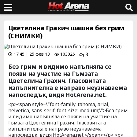
Цветелина Грахич шашна без грим
(СНИМКИ)
17:45 | 25 фев 13
103026
3
Без грим и видимо напълняла се
появи на участие на Гъмзата
Цветелина Грахич. Гласовитата
изпълнителка е направо неузнаваема
напоследък, видя HotArena.net.
<p><span style=\"font-family: tahoma, arial,
helvetica, sans-serif; font-size: medium;\">Без грим
и видимо напълняла се появи на участие на
Гъмзата Цветелина Грахич. Гласовитата
изпълнителка е направо неузнаваема
напоследък, видя HotArena.net.</span></p> <p>