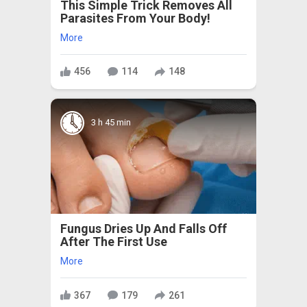
This Simple Trick Removes All
Parasites From Your Body!
More
456
114
148
3 h 45 min
Fungus Dries Up And Falls Off
After The First Use
More
367
179
261