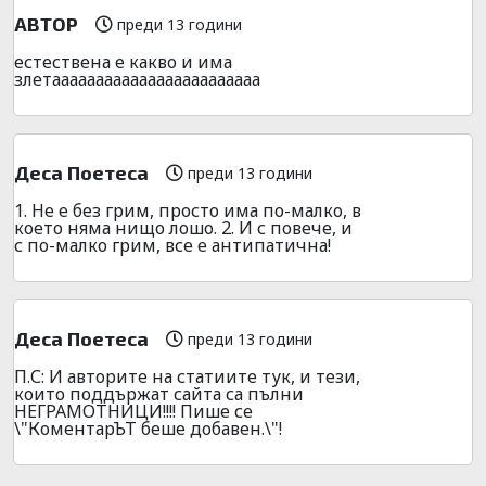
АВТОР
преди 13 години
естествена е какво и има
злетаааааааааааааааааааааааа
Деса Поетеса
преди 13 години
1. Не е без грим, просто има по-малко, в
което няма нищо лошо. 2. И с повече, и
с по-малко грим, все е антипатична!
Деса Поетеса
преди 13 години
П.С: И авторите на статиите тук, и тези,
които поддържат сайта са пълни
НЕГРАМОТНИЦИ!!!! Пише се
\"КоментарЪТ беше добавен.\"!