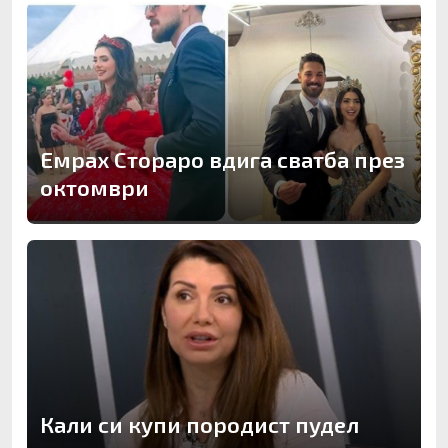
Емрах Стораро вдига сватба през
октомври
Кали си купи породист пудел