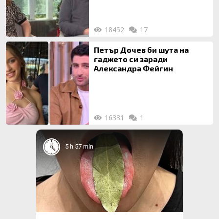
18452
17
Петър Дочев би шута на
гаджето си заради
Александра Фейгин
16331
1
5 h 57 min