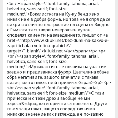
<br /><span style=\"font-family: tahoma, arial,
helvetica, sans-serif; font-size:
medium;\">Вокалистката на Ку-ку бенд явно
никак не е в добра форма, но това не я спря да се
вихри в отлично настроение на сцената. Заедно
с Гъмзата тя сътвори невероятен купон,
споделят клиенти на заведението, пишат от <a
href=\"http://www.kliuki.net/bez-dumi-na-kakvo-e-
zaprilichala-cvetelina-grahich/\"
target=\"_blank\">kliuki.net.</a></span></p> <p>
<br /><span style=\"font-family: tahoma, arial,
helvetica, sans-serif; font-size:
medium;\">Музикантите се появиха на участие
заедно и предизвикаха фурор. Цветелина обаче
обра негативите, защото впечатли с такава
визия, която никак не й прилича.</span></p> <p>
<br /><span style=\"font-family: tahoma, arial,
helvetica, sans-serif; font-size: medium;\">С тази
прическа и с тези дрехи въобще не ми
хареса!&rdquo;, категорични са повечето. Други
пък я защитават, защото според тях няма
никакво значение как изглежда, а е по-важно