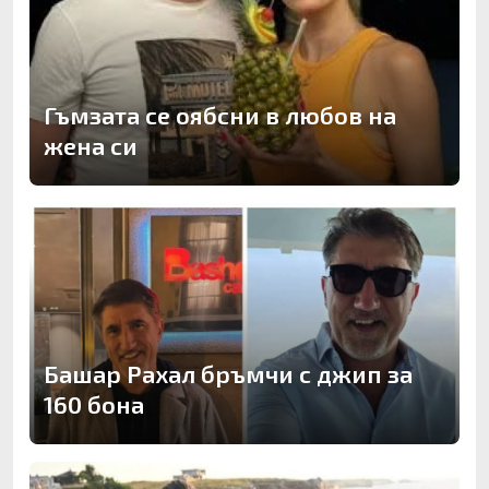
Гъмзата се оябсни в любов на
жена си
Башар Рахал бръмчи с джип за
160 бона