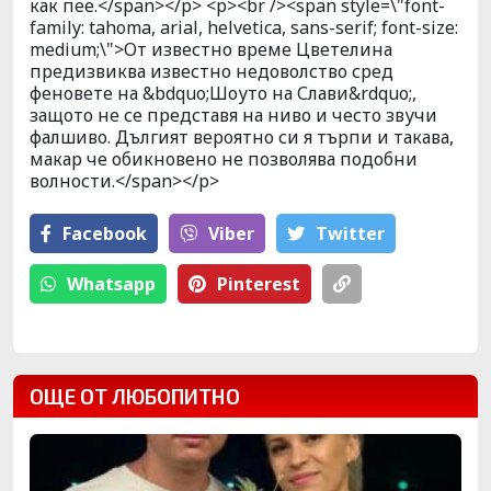
как пее.</span></p> <p><br /><span style=\"font-
family: tahoma, arial, helvetica, sans-serif; font-size:
medium;\">От известно време Цветелина
предизвиква известно недоволство сред
феновете на &bdquo;Шоуто на Слави&rdquo;,
защото не се представя на ниво и често звучи
фалшиво. Дългият вероятно си я търпи и такава,
макар че обикновено не позволява подобни
волности.</span></p>
Facebook
Viber
Тwitter
Whatsapp
Pinterest
ОЩЕ ОТ ЛЮБОПИТНО