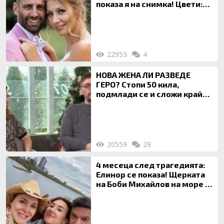
показа я на снимка! Цвети:
Ти си фалшив герой!
22953
4
НОВА ЖЕНА ЛИ РАЗВЕДЕ
ГЕРО? Стопи 50 кила,
подмлади се и сложи край
на 20-годишен брак
20559
29
4 месеца след трагедията:
Елинор се показа! Щерката
на Боби Михайлов на море с
майка си