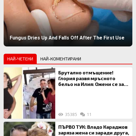
Fungus Dries Up And Falls Off After The First Use
НАЙ-ЧЕТЕНИ
НАЙ-КОМЕНТИРАНИ
Брутално отмъщение!
Глория развя мръсното
бельо на Илия: Ожени се за
120 кг жена, заряза Симона,
за да гледа чуждо дете!
35385
11
ПЪРВО ТУК: Владо Караджов
заряза жена си заради друга,