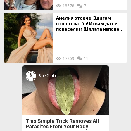
18578
7
Анелия отсече: Вдигам
втора сватба! Искам да се
повеселим (Цялата изповед
ТУК)
17269
11
3 h 42 min
This Simple Trick Removes All
Parasites From Your Body!