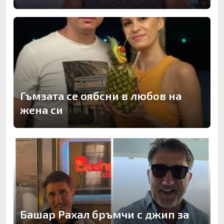
Гъмзата се оябсни в любов на
жена си
Башар Рахал бръмчи с джип за