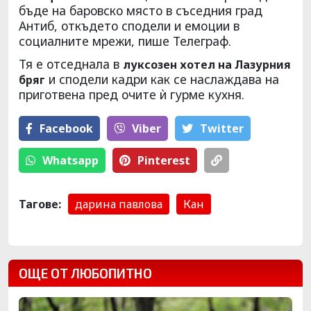
бъде на баровско място в съседния град
Антиб, откъдето сподели и емоции в
социалните мрежи, пише Телеграф.
Тя е отседнала в
луксозен хотел на Лазурния
и сподели кадри как се наслаждава на
бряг
приготвена пред очите ѝ гурме кухня.
Facebook
Viber
Тwitter
Whatsapp
Pinterest
Тагове:
дарина павлова
Кан
ОЩЕ ОТ ЛЮБОПИТНО