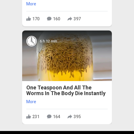
More
170
160
397
6 h 12 min
One Teaspoon And All The
Worms In The Body Die Instantly
More
231
164
395