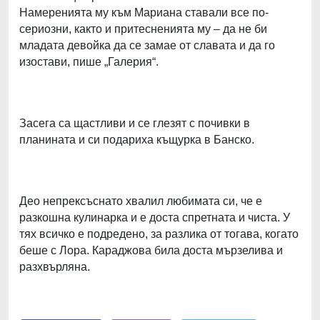
Намеренията му към Мариана ставали все по-
сериозни, както и притесненията му – да не би
младата девойка да се замае от славата и да го
изостави, пише „Галерия“.
Засега са щастливи и се глезят с почивки в
планината и си подариха къщурка в Банско.
Део непрексъснато хвалил любимата си, че е
разкошна кулинарка и е доста спретната и чиста. У
тях всичко е подредено, за разлика от тогава, когато
беше с Лора. Караджова била доста мързелива и
разхвърляна.