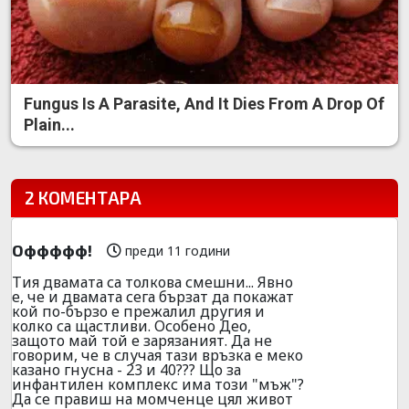
Fungus Is A Parasite, And It Dies From A Drop Of
Plain...
2 КОМЕНТАРА
Оффффф!
преди 11 години
Тия двамата са толкова смешни... Явно
е, че и двамата сега бързат да покажат
кой по-бързо е прежалил другия и
колко са щастливи. Особено Део,
защото май той е зарязаният. Да не
говорим, че в случая тази връзка е меко
казано гнусна - 23 и 40??? Що за
инфантилен комплекс има този "мъж"?
Да се правиш на момченце цял живот