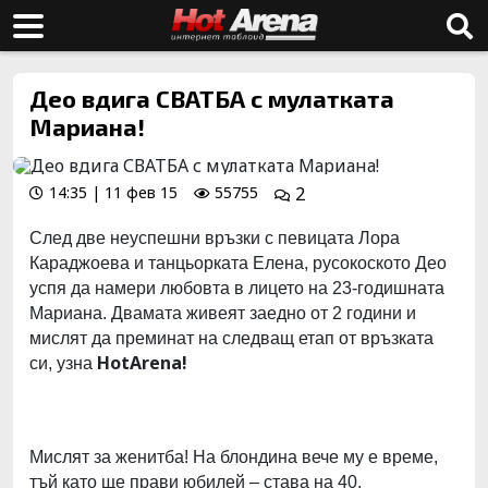
Део вдига СВАТБА с мулатката
Мариана!
14:35 | 11 фев 15
55755
2
След две неуспешни връзки с певицата Лора
Караджоева и танцьорката Елена, русокоското Део
успя да намери любовта в лицето на 23-годишната
Мариана. Двамата живеят заедно от 2 години и
мислят да преминат на следващ етап от връзката
HotArena!
си, узна
Мислят за женитба! На блондина вече му е време,
тъй като ще прави юбилей – става на 40.