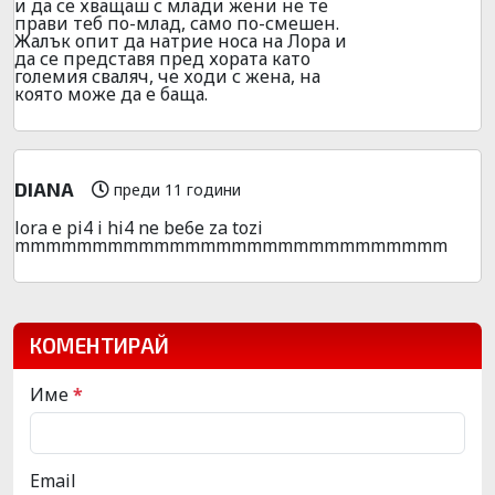
и да се хващаш с млади жени не те
прави теб по-млад, само по-смешен.
Жалък опит да натрие носа на Лора и
да се представя пред хората като
големия сваляч, че ходи с жена, на
която може да е баща.
DIANA
преди 11 години
lora e pi4 i hi4 ne be6e za tozi
mmmmmmmmmmmmmmmmmmmmmmmmmmmm
КОМЕНТИРАЙ
Име
*
Email