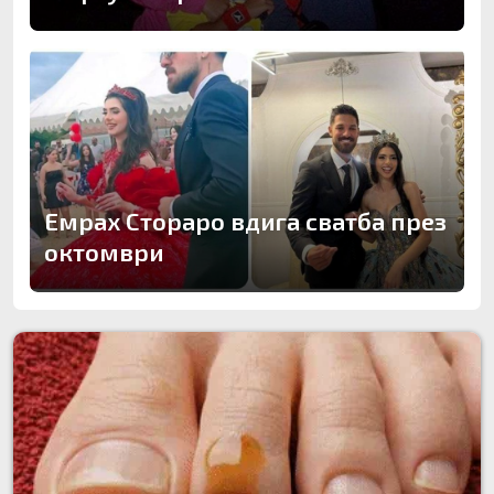
Емрах Стораро вдига сватба през
октомври