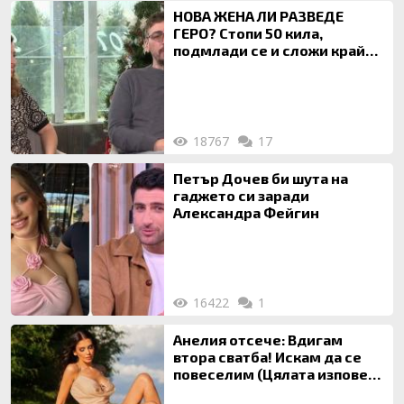
НОВА ЖЕНА ЛИ РАЗВЕДЕ
ГЕРО? Стопи 50 кила,
подмлади се и сложи край
на 20-годишен брак
18767
17
Петър Дочев би шута на
гаджето си заради
Александра Фейгин
16422
1
Анелия отсече: Вдигам
втора сватба! Искам да се
повеселим (Цялата изповед
ТУК)