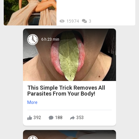
15974
3
6 h 23 min
This Simple Trick Removes All
Parasites From Your Body!
More
392
188
353