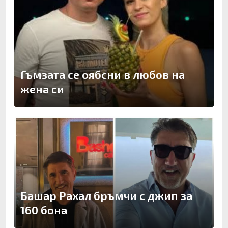
Гъмзата се оябсни в любов на
жена си
Башар Рахал бръмчи с джип за
160 бона