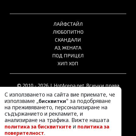
ЛАЙФСТАЙЛ
ЛЮБОПИТНО
СКАНДАЛИ
АЗ, ЖЕНАТА
ПОД ПРИЦЕЛ
ХИП ХОП
© 2010 - 2026 | HotArena.net. Всички права
запазени.
С използването на сайта вие приемате, че
използваме „
" за подобряване
бисквитки
на преживяването, персонализиране на
РЕКЛАМА
съдържанието и рекламите, и
КОНТАКТИ
анализиране на трафика. Вижте нашата
и
политика за бисквитките
политика за
ОБЩИ УСЛОВИЯ
.
поверителност
ПОЛИТИКА ЗА ПОВЕРИТЕЛНОСТ