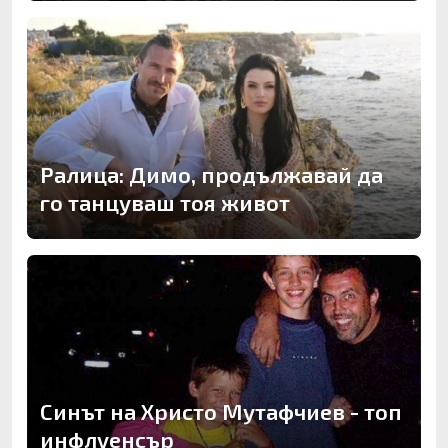
Ралица: Димо, продължавай да
го танцуваш тоя живот
Синът на Христо Мутафчиев - топ
инфлуенсър