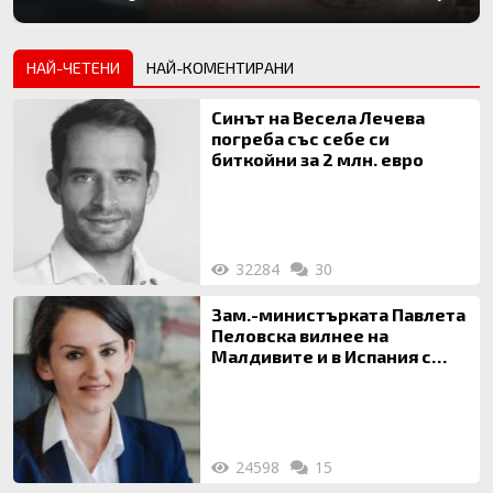
НАЙ-ЧЕТЕНИ
НАЙ-КОМЕНТИРАНИ
Синът на Весела Лечева
погреба със себе си
биткойни за 2 млн. евро
32284
30
Зам.-министърката Павлета
Пеловска вилнее на
Малдивите и в Испания с
богата любовница – брокер
на недвижими имоти
24598
15