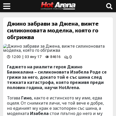
Джино забрави за Джена, вижте
силиконовата моделка, която го
обгрижва
12:00 | 03 яну 17
84616
0
Гаджето на
риалити
героя
Джино
Бианкалана
–
силиконовата
Изабела
Роде
се
грижи за него, докато той е със шина
след
тежката катастрофа, която преживя преди
половин година, научи HotArena.
Т
огава
Гино
,
както е истинското му име, едва
оцеля.
От
снимките личи, че той вече е добре,
но
единият
му крак е
застопорен
със шина, а
м
оделката
Изабела
стои
плътно
до него и му