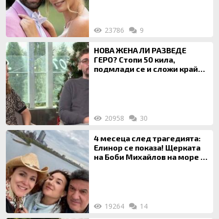
23786
9
НОВА ЖЕНА ЛИ РАЗВЕДЕ
ГЕРО? Стопи 50 кила,
подмлади се и сложи край
на 20-годишен брак
20958
30
4 месеца след трагедията:
Елинор се показа! Щерката
на Боби Михайлов на море с
майка си
19264
14