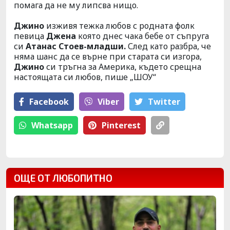
помага да не му липсва нищо.
Джино
изживя тежка любов с родната
фолк
певица
Джена
която днес чака бебе от съпруга
си
Атанас
Стоев-младши.
След като разбра, че
няма шанс да се
върне
при старата си изгора,
Джино
си тръгна за Америка, където срещна
настоящата си любов, пише
„ШОУ“
Facebook
Viber
Тwitter
Whatsapp
Pinterest
ОЩЕ ОТ ЛЮБОПИТНО