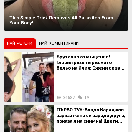
This Simple Trick Removes All Parasites From
Your Body!
НАЙ-ЧЕТЕНИ
НАЙ-КОМЕНТИРАНИ
Брутално отмъщение!
Глория развя мръсното
бельо на Илия: Ожени се за
120 кг жена, заряза Симона,
за да гледа чуждо дете!
36687
19
ПЪРВО ТУК: Владо Караджов
заряза жена си заради друга,
показа я на снимка! Цвети:
Ти си фалшив герой!