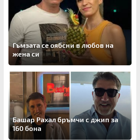
Гъмзата се оябсни в любов на
жена си
Башар Рахал бръмчи с джип за
160 бона