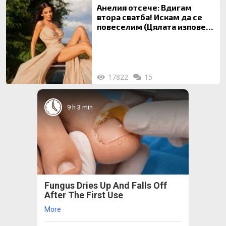
Анелия отсече: Вдигам
втора сватба! Искам да се
повеселим (Цялата изповед
ТУК)
17822
15
9 h 3 min
Fungus Dries Up And Falls Off
After The First Use
More