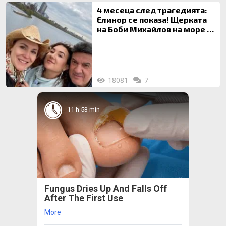
4 месеца след трагедията:
Елинор се показа! Щерката
на Боби Михайлов на море с
майка си
18081
7
11 h 53 min
Fungus Dries Up And Falls Off
After The First Use
More