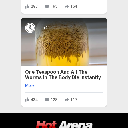
287
195
154
11 h 21 min
One Teaspoon And All The
Worms In The Body Die Instantly
More
434
128
117