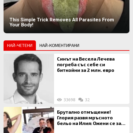
This Simple Trick Removes All Parasites From
Your Body!
НАЙ-ЧЕТЕНИ
НАЙ-КОМЕНТИРАНИ
Синът на Весела Лечева
погреба със себе си
биткойни за 2 млн. евро
33698
32
Брутално отмъщение!
Глория развя мръсното
бельо на Илия: Ожени се за
120 кг жена, заряза Симона,