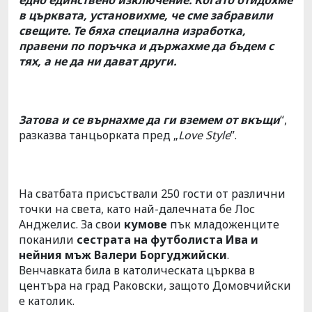
едно единствено изключение. Когато отидохме
в църквата, установихме, че сме забравили
свещите. Те бяха специална изработка,
правени по поръчка и държахме да бъдем с
тях, а не да ни дават други.
Затова и се върнахме да ги вземем от вкъщи
“,
разказва танцьорката пред „
Love Style
”.
На сватбата присъствали 250 гости от различни
точки на света, като най-далечната бе Лос
Анджелис. За свои
кумове
пък младоженците
поканили
сестрата на футболиста Ива и
нейния мъж Валери Боргуджийски
.
Венчавката била в католическата църква в
центъра на град Раковски, защото Домовчийски
е католик.