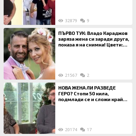
за да гледа чуждо дете!
32879
9
ПЪРВО ТУК: Владо Караджов
заряза жена си заради друга,
показа я на снимка! Цвети:
Ти си фалшив герой!
21567
2
НОВА ЖЕНА ЛИ РАЗВЕДЕ
ГЕРО? Стопи 50 кила,
подмлади се и сложи край
на 20-годишен брак
20174
17