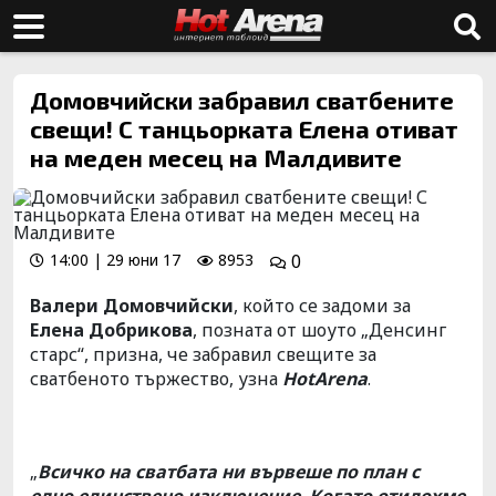
Домовчийски забравил сватбените
свещи! С танцьорката Елена отиват
на меден месец на Малдивите
14:00 | 29 юни 17
8953
0
Валери Домовчийски
, който се задоми за
Елена Добрикова
, позната от шоуто „Денсинг
старс“, призна, че забравил свещите за
сватбеното тържество, узна
HotArena
.
„
Всичко на сватбата ни вървеше по план с