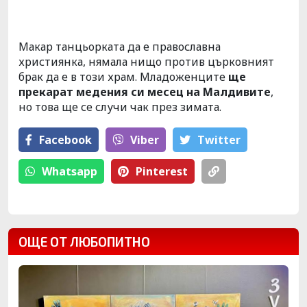
Макар танцьорката да е православна
християнка, нямала нищо против църковният
брак да е в този храм. Младоженците
ще
прекарат медения си месец на Малдивите
,
но това ще се случи чак през зимата.
Facebook
Viber
Тwitter
Whatsapp
Pinterest
ОЩЕ ОТ ЛЮБОПИТНО