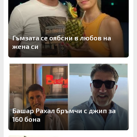
Гъмзата се оябсни в любов на
жена си
Башар Рахал бръмчи с джип за
160 бона