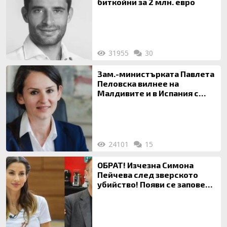
биткойни за 2 млн. евро
31955
30
Зам.-министърката Павлета
Пеловска вилнее на
Малдивите и в Испания с
богата любовница – брокер
на недвижими имоти
24101
15
ОБРАТ! Изчезна Симона
Пейчева след зверското
убийство! Появи се заповед
за локализирането й