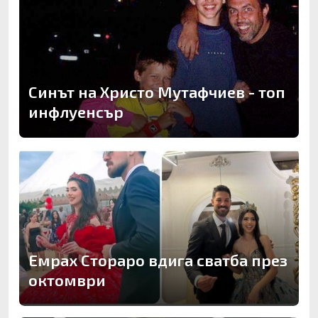
Синът на Христо Мутафчиев - топ
инфлуенсър
Емрах Стораро вдига сватба през
октомври