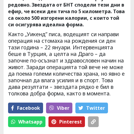
редовно. Звездата от БНТ сподели тези дни в
ефир, че всеки ден тича по 5 километра. Това
са около 500 изгорени калории, с които той
си осигурява идеална форма.
Както „Уикенд” писа, водещият си направи
операция на стомаха на рождения си ден
тази година – 22 януари. Интервенцията
беше в Турция, а целта на Драго – да
започне по-осъзнат и здравословен начин на
живот. Заради операцията той вече не може
да поема големи количества храна, но явно е
започнал да влага усилия и в спорт. Това
дава резултати – звездата рядко е бил в
толкова добра форма, както в момента.
Facebook
Viber
Тwitter
Whatsapp
Pinterest