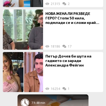
21315
2
НОВА ЖЕНА ЛИ РАЗВЕДЕ
ГЕРО? Стопи 50 кила,
подмлади се и сложи край
на 20-годишен брак
18186
17
Петър Дочев би шута на
гаджето си заради
Александра Фейгин
16254
1
7 h 48 min