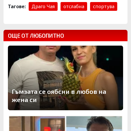
Тагове:
Драго Чая
отслабна
спортува
ОЩЕ ОТ ЛЮБОПИТНО
Гъмзата се оябсни в любов на
жена си