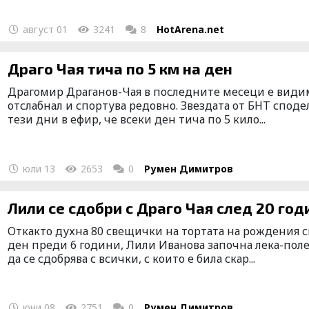
август 01
3241
8
HotArena.net
Драго Чая тича по 5 км на ден
Драгомир Драганов-Чая в последните месеци е види
отслабнал и спортува редовно. Звездата от БНТ споде
тези дни в ефир, че всеки ден тича по 5 кило...
юли 13
2653
0
Румен Димитров
Лили се сдобри с Драго Чая след 
Откакто духна 80 свещички на тортата на рождения 
ден преди 6 години, Лили Иванова започна лека-пол
да се сдобрява с всички, с които е била скар...
юни 08
2751
0
Румен Димитров