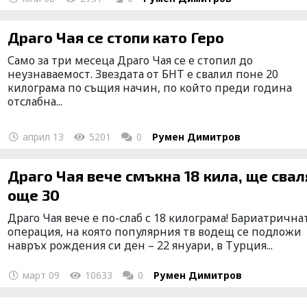
Драго Чая се стопи като Геро
Само за три месеца Драго Чая се е стопил до
неузнаваемост. Звездата от БНТ е свалил поне 20
килограма по същия начин, по който преди година
отслабна...
април 13
5201
0
Румен Димитров
Драго Чая вече смъкна 18 кила, ще свал
още 30
Драго Чая вече е по-слаб с 18 килограма! Бариатрична
операция, на която популярния тв водещ се подложи
навръх рождения си ден – 22 януари, в Турция...
март 09
10633
0
Румен Димитров