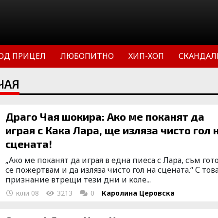
ОД ПРИЦЕЛ
ЛЮБОПИТНО
ХИП-ХОП
СКАНДАЛ
ЧАЯ
Драго Чая шокира: Ако ме поканят да
играя с Кака Лара, ще изляза чисто гол 
сцената!
„Ако ме поканят да играя в една пиеса с Лара, съм гот
се пожертвам и да изляза чисто гол на сцената.“ С тов
признание втрещи тези дни и коле...
юли 08
3213
0
Каролина Церовска