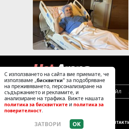
С използването на сайта вие приемате, че
използваме „
" за подобряване
бисквитки
на преживяването, персонализиране на
съдържанието и рекламите, и
ЛАЙФСТАЙЛ
анализиране на трафика. Вижте нашата
и
политика за бисквитките
политика за
.
поверителност
РЕКЛАМА
КОНТАКТ
ЗАТВОРИ
OK