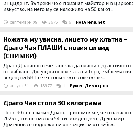
инцидент. Въпреки че е признат майстор и в цирков
изкуство, на него му се наложило на 50 км от...
септември 09
3675
6
HotArena.net
Кожата му увисна, лицето му хлътна –
Драго Чая ПЛАШИ с новия си вид
(СНИМКИ)
Драго Драганов вече започва да плаши с драстичното
отслабване. Досущ като колегата си Геро, емблематич
водещ на БНТ се е стопил като солета сле...
август 31
18977
1
Румен Димитров
Драго Чая стопи 30 килограма
Поне 30 кг е свалил Драго. Припомняме, че в началото
2025 г., точно на своя 54-ти рожден ден, Драгомир
Драганов се подложи на операция за отслабва...