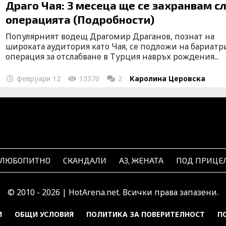
Драго Чая: 3 месеца ще се захранвам с
операцията (Подробности)
Популярният водещ Драгомир Драганов, познат на
широката аудитория като Чая, се подложи на бариат
операция за отслабване в Турция навръх рождения...
февруари 12
13370
2
Каролина Церовска
ЛЮБОПИТНО
СКАНДАЛИ
АЗ, ЖЕНАТА
ПОД ПРИЦЕ
© 2010 - 2026 | HotArena.net. Всички права запазени.
И
ОБЩИ УСЛОВИЯ
ПОЛИТИКА ЗА ПОВЕРИТЕЛНОСТ
П