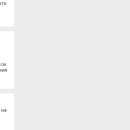
ото
 си
ния
 на