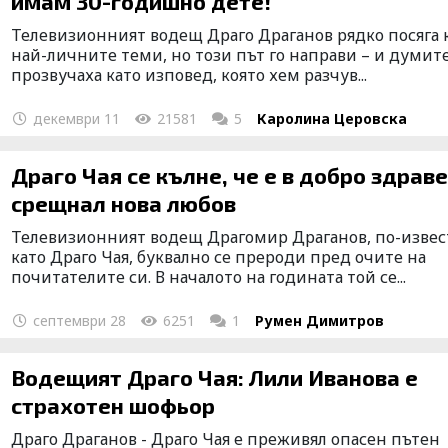
имам 30-годишно дете!
Телевизионният водещ Драго Драганов рядко посяга
най-личните теми, но този път го направи – и думит
прозвучаха като изповед, която хем разчув...
декември 11
21581
5
Каролина Церовска
Драго Чая се кълне, че е в добро здраве
срещнал нова любов
Телевизионният водещ Драгомир Драганов, по-изве
като Драго Чая, буквално се прероди пред очите на
почитателите си. В началото на годината той се...
септември 28
6251
1
Румен Димитров
Водещият Драго Чая: Лили Иванова е
страхотен шофьор
Драго Драганов - Драго Чая е преживял опасен пътен