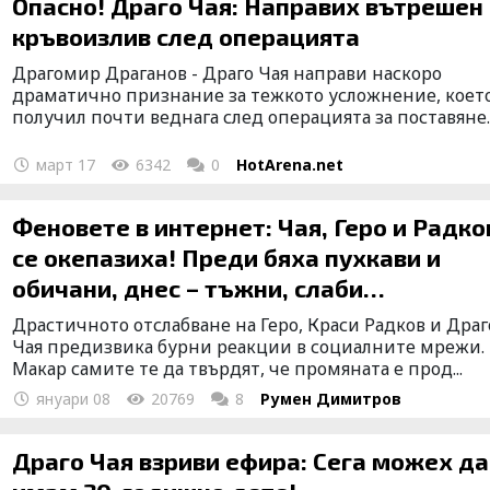
Опасно! Драго Чая: Направих вътрешен
кръвоизлив след операцията
Драгомир Драганов - Драго Чая направи наскоро
драматично признание за тежкото усложнение, което
получил почти веднага след операцията за поставяне..
март 17
6342
0
HotArena.net
Феновете в интернет: Чая, Геро и Радко
се окепазиха! Преди бяха пухкави и
обичани, днес – тъжни, слаби
чичковци(Снимки)
Драстичното отслабване на Геро, Краси Радков и Драг
Чая предизвика бурни реакции в социалните мрежи.
Макар самите те да твърдят, че промяната е прод...
януари 08
20769
8
Румен Димитров
Драго Чая взриви ефира: Сега можех да