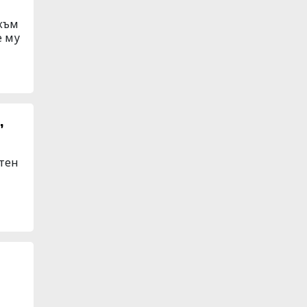
 към
е му
,
стен