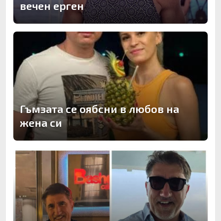
вечен ерген
Гъмзата се оябсни в любов на
жена си