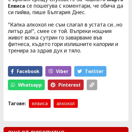
се пошегува с коментари, че обича да
Елвиса
си пийва, пише България Днес.
"Капка алкохол не съм слагал в устата си...но
литър да!", смее се той. Въпреки нощния
живот всяка сутрин го заварваме във
фитнеса, където гори излишните калории и
тренира за здрав дух и тяло.
Facebook
Viber
Тwitter
Whatsapp
Pinterest
Тагове:
елвиса
алкохол