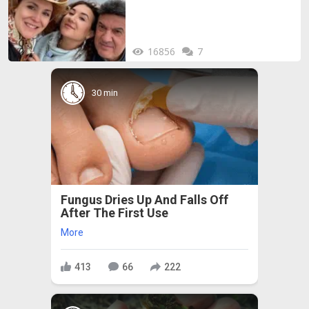
16856
7
30 min
Fungus Dries Up And Falls Off
After The First Use
More
413
66
222