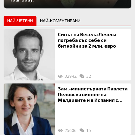
НАЙ-ЧЕТЕНИ
НАЙ-КОМЕНТИРАНИ
Синът на Весела Лечева
погреба със себе си
биткойни за 2 млн. евро
32942
32
Зам.-министърката Павлета
Пеловска вилнее на
Малдивите и в Испания с
богата любовница – брокер
на недвижими имоти
25606
15