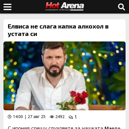
Елвиса не слага капка алкохол в
устата си
14:00 | 27 авг 25
2492
1
С ирония срещу слуховете за чашката
Марто