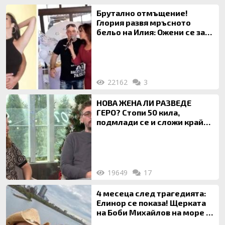
Брутално отмъщение!
Глория развя мръсното
бельо на Илия: Ожени се за
120 кг жена, заряза Симона,
за да гледа чуждо дете!
22162
3
НОВА ЖЕНА ЛИ РАЗВЕДЕ
ГЕРО? Стопи 50 кила,
подмлади се и сложи край
на 20-годишен брак
19649
17
4 месеца след трагедията:
Елинор се показа! Щерката
на Боби Михайлов на море с
майка си