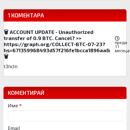
1 КОМЕНТАРА
🗑 ACCOUNT UPDATE - Unauthorized
transfer of 0.9 BTC. Cancel? >>
преди
https://graph.org/COLLECT-BTC-07-23?
11
hs=671359968493d57f216fe1bcca1896aa&
месеца
🗑
t3ncln
КОМЕНТИРАЙ
Име
*
Email