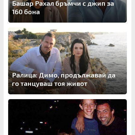
Башар Рахал бръмчи с джип за
160 бона
Ралица: Димо, продължавай да
го танцуваш тоя живот