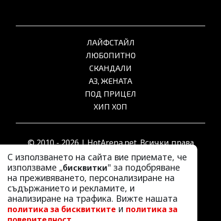
ЛАЙФСТАЙЛ
ЛЮБОПИТНО
СКАНДАЛИ
АЗ, ЖЕНАТА
ПОД ПРИЦЕЛ
ХИП ХОП
© 2010 - 2026 | HotArena.net. Всички права
запазени.
С използването на сайта вие приемате, че
използваме „
" за подобряване
бисквитки
на преживяването, персонализиране на
РЕКЛАМА
съдържанието и рекламите, и
КОНТАКТИ
анализиране на трафика. Вижте нашата
и
политика за бисквитките
политика за
ОБЩИ УСЛОВИЯ
.
поверителност