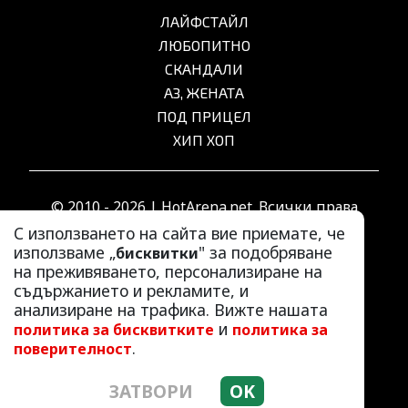
ЛАЙФСТАЙЛ
ЛЮБОПИТНО
СКАНДАЛИ
АЗ, ЖЕНАТА
ПОД ПРИЦЕЛ
ХИП ХОП
© 2010 - 2026 | HotArena.net. Всички права
запазени.
С използването на сайта вие приемате, че
използваме „
" за подобряване
бисквитки
на преживяването, персонализиране на
РЕКЛАМА
съдържанието и рекламите, и
КОНТАКТИ
анализиране на трафика. Вижте нашата
и
политика за бисквитките
политика за
ОБЩИ УСЛОВИЯ
.
поверителност
ПОЛИТИКА ЗА ПОВЕРИТЕЛНОСТ
ПОЛИТИКА ЗА БИСКВИТКИТЕ
ЗАТВОРИ
OK