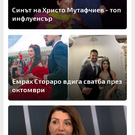
Синът на Христо Мутафчиев - топ
инфлуенсър
Емрах Стораро вдига сватба през
октомври