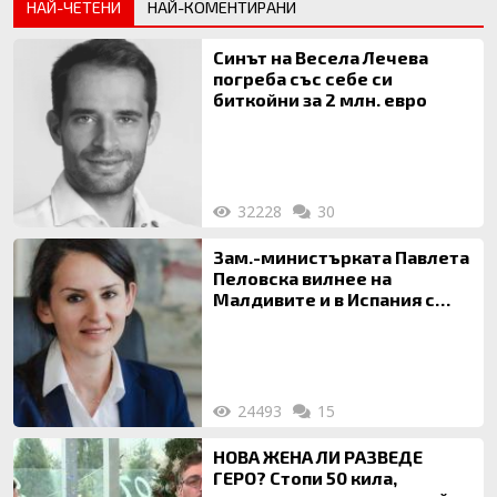
НАЙ-ЧЕТЕНИ
НАЙ-КОМЕНТИРАНИ
Синът на Весела Лечева
погреба със себе си
биткойни за 2 млн. евро
32228
30
Зам.-министърката Павлета
Пеловска вилнее на
Малдивите и в Испания с
богата любовница – брокер
на недвижими имоти
24493
15
НОВА ЖЕНА ЛИ РАЗВЕДЕ
ГЕРО? Стопи 50 кила,