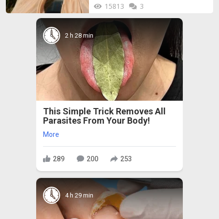
15813
3
2 h 28 min
This Simple Trick Removes All
Parasites From Your Body!
More
289
200
253
4 h 29 min