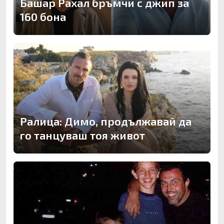
Башар Рахал бръмчи с джип за
160 бона
Ралица: Димо, продължавай да
го танцуваш тоя живот