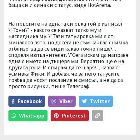
баща си и сина си с татус, видя HotArena.
На пръстите на едната си ръка той е изписал
\"Тони\" - каксто се казват татко му и
наследника му. \"Тази татуировка ми е от
миналото лято, но досега не съм качвал снимка
отблизо, за да се види какво точно пише\",
споделя изпълнителят. \"Сега искам да направя
една с името на дъщеря ми. Вероятно ще е на
другата ръка. И спирам да се шаря\", казва с
усмивка Фики. И добавя, че за него татусите
трябва да носят послание и смисъл, а не да са
просто рисунки, пише Телеграф.
Facebook
Viber
Тwitter
Whatsapp
Pinterest