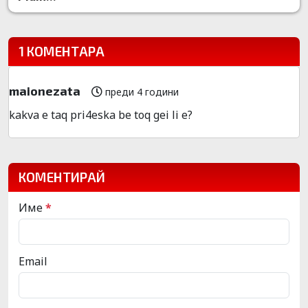
1 КОМЕНТАРА
maionezata
преди 4 години
kakva e taq pri4eska be toq gei li e?
КОМЕНТИРАЙ
Име
*
Email