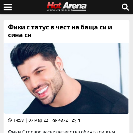
Фики с татус в чест на баща си и
сина си
14:58 | 07 мар 22
4872
1
Фики Стораро засвидетелства обичта си към