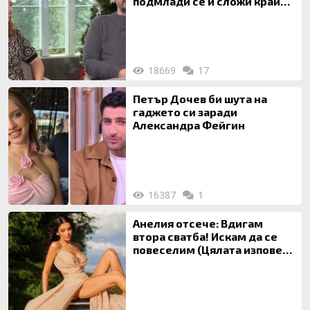
подмлади се и сложи край
на 20-годишен брак
18669
17
Петър Дочев би шута на
гаджето си заради
Александра Фейгин
16387
1
Анелия отсече: Вдигам
втора сватба! Искам да се
повеселим (Цялата изповед
ТУК)