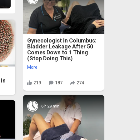
Gynecologist in Columbus:
Bladder Leakage After 50
Comes Down to 1 Thing
(Stop Doing This)
More
In
219
187
274
6 h 29 min