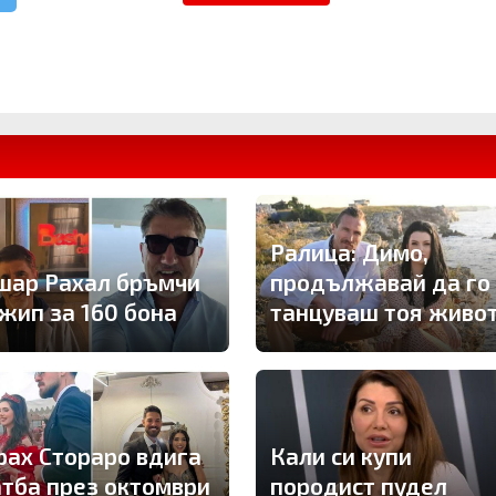
Ралица: Димо,
шар Рахал бръмчи
продължавай да го
джип за 160 бона
танцуваш тоя живо
рах Стораро вдига
Кали си купи
атба през октомври
породист пудел