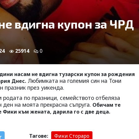
не вдигна купон за ЧРД
24
25914
0
одини насам не вдигна тузарски купон за рождения
Любимката на големия син на Тони
ария Днес.
н празник през уикенда.
и родата по празници, семейството отбеляза
н ден на моята прекрасна съпруга.
Обичам те
ше Фики към жената, дарила го с две деца.
Тагове:
Фики Стораро
r