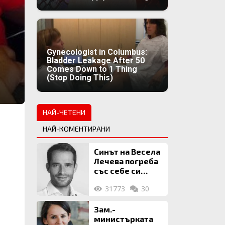
Gynecologist in Columbus:
Bladder Leakage After 50
Comes Down to 1 Thing
(Stop Doing This)
НАЙ-ЧЕТЕНИ
НАЙ-КОМЕНТИРАНИ
Синът на Весела
Лечева погреба
със себе си
биткойни за 2
31773
30
млн. евро
Зам.-
министърката