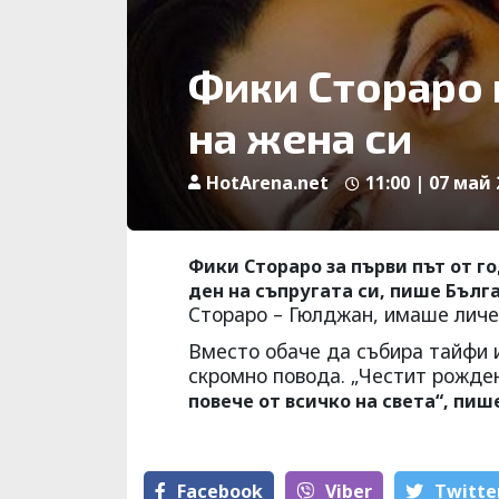
Фики Стораро 
на жена си
HotArena.net
11:00 | 07 май 
Фики Стораро за първи път от г
ден на съпругата си, пише Бълг
Стораро – Гюлджан, имаше личе
Вместо обаче да събира тайфи 
скромно повода. „Честит рожде
повече от всичко на света“, пи
Facebook
Viber
Тwitte