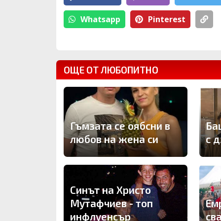
Whatsapp
Pinterest
ОЩЕ ОТ ЛЮБОПИТНО
Гъмзата се оябсни в
Ба
любов на жена си
с 
Синът на Христо
Мутафчиев - топ
Ем
инфлуенсър
св