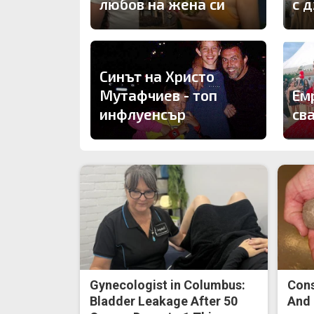
любов на жена си
с 
Синът на Христо
Мутафчиев - топ
Ем
инфлуенсър
св
Gynecologist in Columbus:
Cons
Bladder Leakage After 50
And 