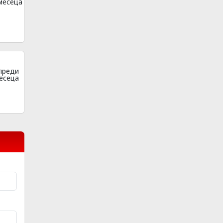
месеца
преди
есеца