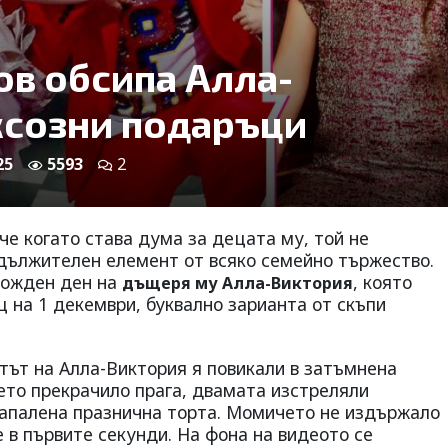
в обсипа Алла-
ксозни подаръци
25
5593
2
 че когато става дума за децата му, той не
адължителен елемент от всяко семейно тържество.
рожден ден на
, която
дъщеря му Алла-Виктория
 на 1 декември, буквално зарианта от скъпи
атът на Алла-Виктория я повикали в затъмнена
ето прекрачило прага, двамата изстреляли
 запалена празнична торта. Момичето не издържало
 в първите секунди. На фона на видеото се