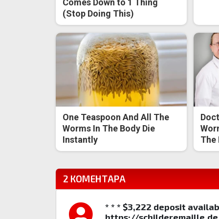
Comes Down to 1 Thing
(Stop Doing This)
One Teaspoon And All The
Doct
Worms In The Body Die
Worm
Instantly
The 
2 КОМЕНТАРА
* * * $3,222 deposit availa
https://schilderemaille.de/