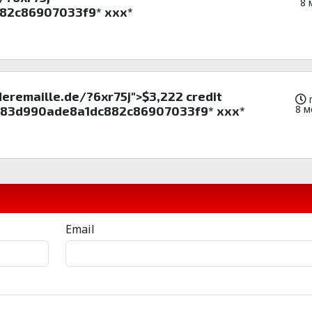
8 
82c86907033f9* ххх*
lderemaille.de/?6xr75j">$3,222 credit
8 м
75e83d990ade8a1dc882c86907033f9* ххх*
Email