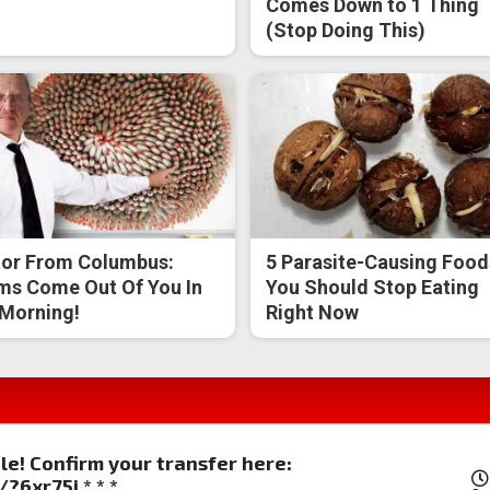
Comes Down to 1 Thing
(Stop Doing This)
or From Columbus:
5 Parasite-Causing Food
s Come Out Of You In
You Should Stop Eating
Morning!
Right Now
ble! Confirm your transfer here:
?6xr75j * * *