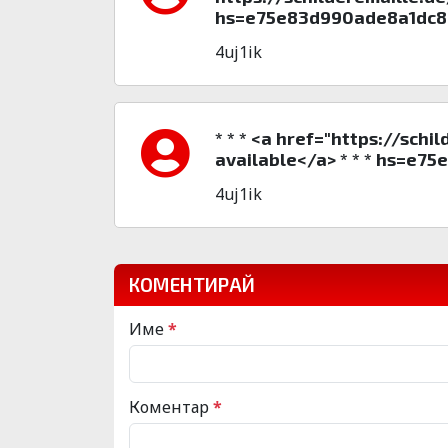
hs=e75e83d990ade8a1dc8
4uj1ik
* * * <a href="https://schi
available</a> * * * hs=e
4uj1ik
КОМЕНТИРАЙ
Име
*
Коментар
*