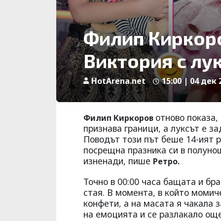
Филип Киркоро
Виктория с лу
HotArena.net
15:00 | 04 дек 
отново показа,
Филип Киркоров
признава граници, а луксът е з
Поводът този път беше 14-ият 
посрещна празника си в полунощ
изненади, пише
Ретро.
Точно в 00:00 часа бащата и бр
стая. В момента, в който момич
конфети, а на масата я чакала
на емоцията и се разлакало още