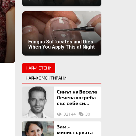
Fungus Suffocates and Dies
When You Apply This at Night
НАЙ-ЧЕТЕНИ
НАЙ-КОМЕНТИРАНИ
Синът на Весела
Лечева погреба
със себе си
биткойни за 2
32144
30
млн. евро
Зам.-
министърката