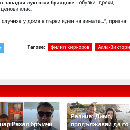
- обувки, дрехи,
от западни луксозни брандове
 ценови клас.
случиха у дома в първи яден на зимата...", призна
Тагове:
филип киркоров
Алла-Виктори
r
Ралица: Димо,
шар Рахал бръмчи
продължавай да го