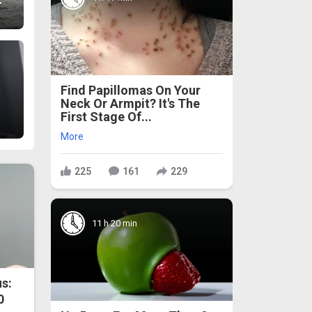
т
Find Papillomas On Your
Neck Or Armpit? It's The
First Stage Of...
More
225
161
229
11 h 20 min
s:
0