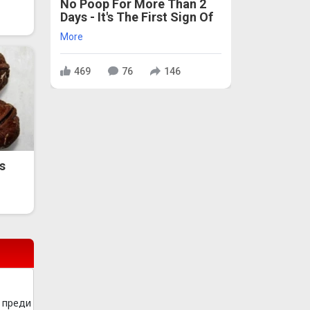
No Poop For More Than 2
Days - It's The First Sign Of
More
469
76
146
s
преди