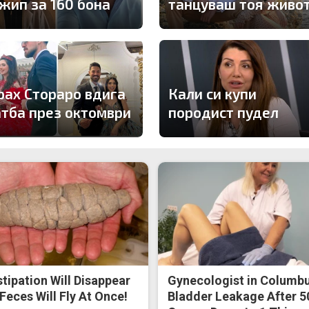
джип за 160 бона
танцуваш тоя живо
рах Стораро вдига
Кали си купи
атба през октомври
породист пудел
tipation Will Disappear
Gynecologist in Columbu
Feces Will Fly At Once!
Bladder Leakage After 5