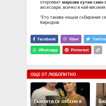
открояват
маркови кутии само 
аксесоари, всичко в най-високия
"Ето такива нощни събирания се 
Киркоров.
Facebook
Viber
Тwitte
Whatsapp
Pinterest
ОЩЕ ОТ ЛЮБОПИТНО
Гъмзата се оябсни в
Ба