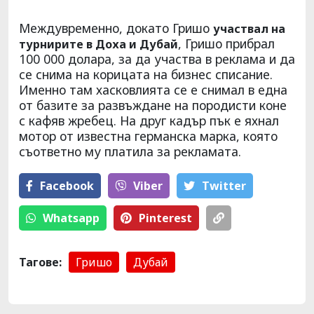
Междувременно, докато Гришо
участвал на
, Гришо прибрал
турнирите в Доха и Дубай
100 000 долара, за да участва в реклама и да
се снима на корицата на бизнес списание.
Именно там хасковлията се е снимал в една
от базите за развъждане на породисти коне
с кафяв жребец. На друг кадър пък е яхнал
мотор от известна германска марка, която
съответно му платила за рекламата.
Facebook
Viber
Тwitter
Whatsapp
Pinterest
Тагове:
Гришо
Дубай