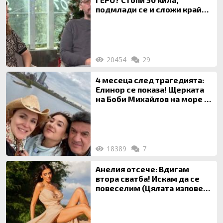
подмлади се и сложи край
на 20-годишен брак
20454
29
4 месеца след трагедията:
Елинор се показа! Щерката
на Боби Михайлов на море с
майка си
18389
7
Анелия отсече: Вдигам
втора сватба! Искам да се
повеселим (Цялата изповед
ТУК)