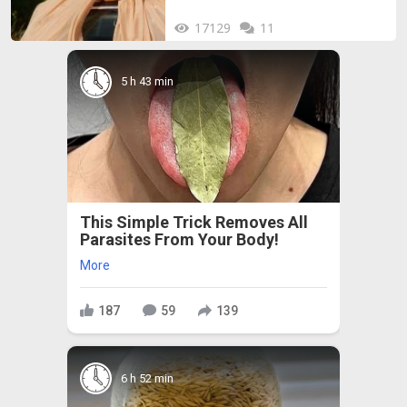
17129
11
5 h 43 min
This Simple Trick Removes All
Parasites From Your Body!
More
187
59
139
6 h 52 min