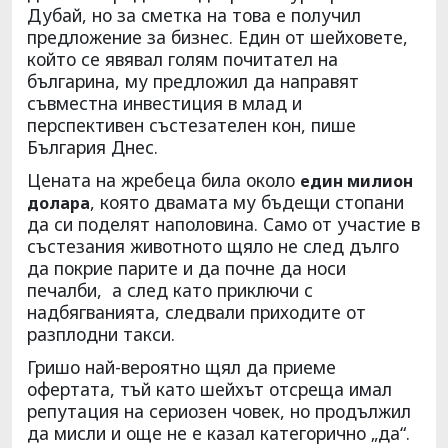
Дубай, но за сметка на това е получил
предложение за бизнес. Един от шейховете,
който се явявал голям почитател на
българина, му предложил да направят
съвместна инвестиция в млад и
перспективен състезателен кон, пише
България Днес.
Цената на жребеца била около
един милион
, която двамата му бъдещи стопани
долара
да си поделят наполовина. Само от участие в
състезания животното щяло не след дълго
да покрие парите и да почне да носи
печалби, а след като приключи с
надбягванията, следвали приходите от
разплодни такси.
Гришо най-вероятно щял да приеме
офертата, тъй като шейхът отсреща имал
репутация на сериозен човек, но продължил
да мисли и още не е казал категорично „да“.