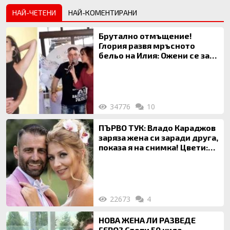
НАЙ-ЧЕТЕНИ
НАЙ-КОМЕНТИРАНИ
Брутално отмъщение!
Глория развя мръсното
бельо на Илия: Ожени се за
120 кг жена, заряза Симона,
за да гледа чуждо дете!
34776
10
ПЪРВО ТУК: Владо Караджов
заряза жена си заради друга,
показа я на снимка! Цвети:
Ти си фалшив герой!
22673
4
НОВА ЖЕНА ЛИ РАЗВЕДЕ
ГЕРО? Стопи 50 кила,