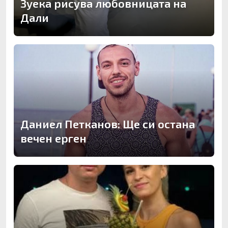
Зуека рисува любовницата на
Дали
Даниел Петканов: Ще си остана
вечен ерген