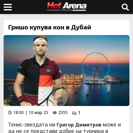
Гришо купува кон в Дубай
18:00 | 10 мар 25
2555
1
Тенис-звездата ни
може и
Григор Димитров
да не се представи добре на турнира в