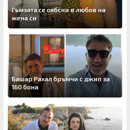
Гъмзата се оябсни в любов на
жена си
Башар Рахал бръмчи с джип за
160 бона