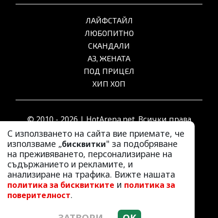
ЛАЙФСТАЙЛ
ЛЮБОПИТНО
СКАНДАЛИ
АЗ, ЖЕНАТА
ПОД ПРИЦЕЛ
ХИП ХОП
© 2010 - 2026 | HotArena.net. Всички права
запазени.
С използването на сайта вие приемате, че
използваме „
" за подобряване
бисквитки
на преживяването, персонализиране на
РЕКЛАМА
съдържанието и рекламите, и
КОНТАКТИ
анализиране на трафика. Вижте нашата
и
политика за бисквитките
политика за
ОБЩИ УСЛОВИЯ
.
поверителност
ПОЛИТИКА ЗА ПОВЕРИТЕЛНОСТ
ПОЛИТИКА ЗА БИСКВИТКИТЕ
ЗАТВОРИ
OK