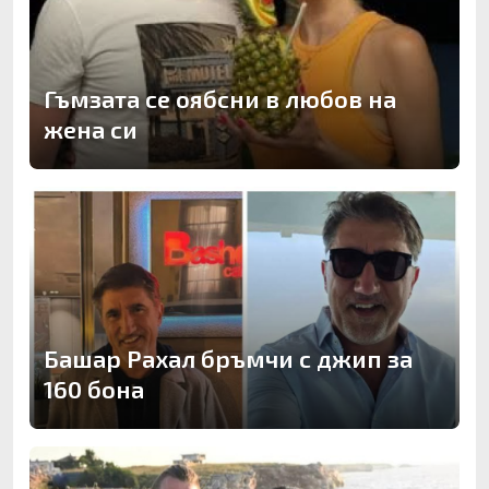
Гъмзата се оябсни в любов на
жена си
Башар Рахал бръмчи с джип за
160 бона