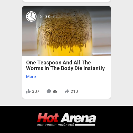
6 h 38 min
One Teaspoon And All The
Worms In The Body Die Instantly
More
307
88
210