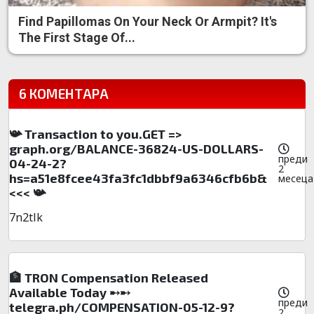
Find Papillomas On Your Neck Or Armpit? It's
The First Stage Of...
6 КОМЕНТАРА
📯 Transaction to you.GET =>
graph.org/BALANCE-36824-US-DOLLARS-
преди
04-24-2?
2
hs=a51e8fcee43fa3fc1dbbf9a6346cfb6b&
месеца
<<< 📯
7n2tlk
🏦 TRON Compensation Released
Available Today ➸➸
преди
telegra.ph/COMPENSATION-05-12-9?
2