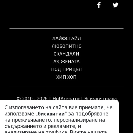
ЛАЙФСТАЙЛ
ЛЮБОПИТНО
СКАНДАЛИ
АЗ, ЖЕНАТА
ПОД ПРИЦЕЛ
ХИП ХОП
© 2010 - 2026 | HotArena.net. Всички права
запазени.
С използването на сайта вие приемате, че
използваме „
" за подобряване
бисквитки
на преживяването, персонализиране на
РЕКЛАМА
съдържанието и рекламите, и
КОНТАКТИ
анализиране на трафика. Вижте нашата