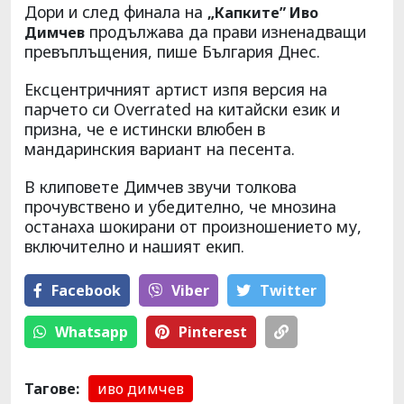
Дори и след финала на
„Капките” Иво
продължава да прави изненадващи
Димчев
превъплъщения, пише България Днес.
Ексцентричният артист изпя версия на
парчето си Overrated на китайски език и
призна, че е истински влюбен в
мандаринския вариант на песента.
В клиповете Димчев звучи толкова
прочувствено и убедително, че мнозина
останаха шокирани от произношението му,
включително и нашият екип.
Facebook
Viber
Тwitter
Whatsapp
Pinterest
Тагове:
иво димчев