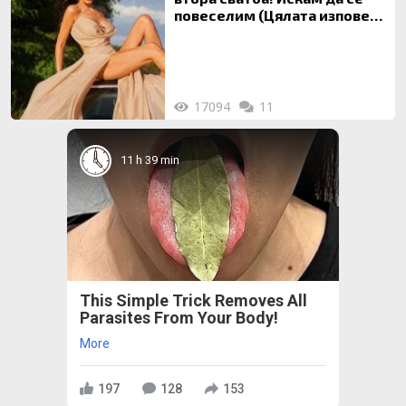
повеселим (Цялата изповед
ТУК)
17094
11
11 h 39 min
This Simple Trick Removes All
Parasites From Your Body!
More
197
128
153