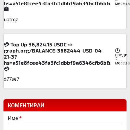
hs=a51e8fcee43fa3fc1dbbf9a6346cfb6b&
месеца
🏦
uatrgz
💳 Top Up 36,824.15 USDC ⇨
graph.org/BALANCE-3682444-USD-04-
преди
21-3?
2
hs=a51e8fcee43fa3fc1dbbf9a6346cfb6b&
месеца
💳
d77se7
КОМЕНТИРАЙ
Име
*