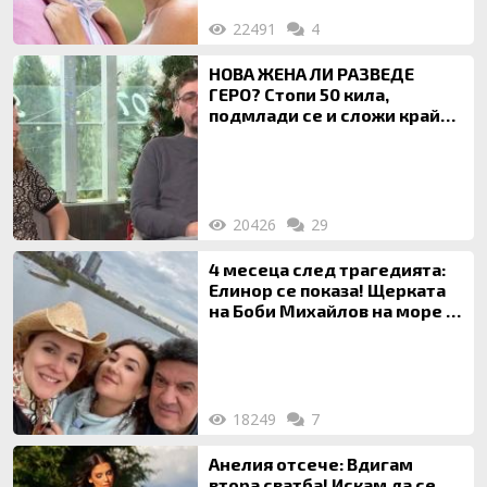
22491
4
НОВА ЖЕНА ЛИ РАЗВЕДЕ
ГЕРО? Стопи 50 кила,
подмлади се и сложи край
на 20-годишен брак
20426
29
4 месеца след трагедията:
Елинор се показа! Щерката
на Боби Михайлов на море с
майка си
18249
7
Анелия отсече: Вдигам
втора сватба! Искам да се