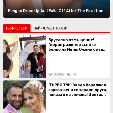
Fungus Dries Up And Falls Off After The First Use
НАЙ-ЧЕТЕНИ
НАЙ-КОМЕНТИРАНИ
Брутално отмъщение!
Глория развя мръсното
бельо на Илия: Ожени се за
120 кг жена, заряза Симона,
за да гледа чуждо дете!
34496
10
ПЪРВО ТУК: Владо Караджов
заряза жена си заради друга,
показа я на снимка! Цвети:
Ти си фалшив герой!