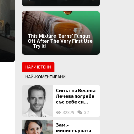
This Mixture ‘Burns’ Fungus
Off After The Very First Use
— Try It!
НАЙ-ЧЕТЕНИ
НАЙ-КОМЕНТИРАНИ
Синът на Весела
Лечева погреба
със себе си
биткойни за 2
32879
32
млн. евро
Зам.-
министърката