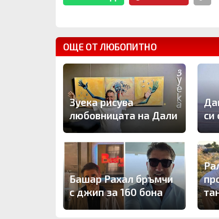
ОЩЕ ОТ ЛЮБОПИТНО
Зуека рисува
Да
любовницата на Дали
си
Ра
Башар Рахал бръмчи
пр
с джип за 160 бона
та