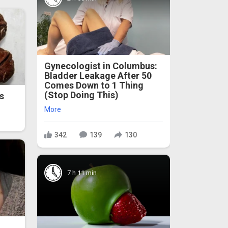
Gynecologist in Columbus:
Bladder Leakage After 50
Comes Down to 1 Thing
(Stop Doing This)
s
More
342
139
130
7 h 11 min