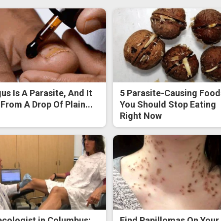
us Is A Parasite, And It
5 Parasite-Causing Food
 From A Drop Of Plain...
You Should Stop Eating
Right Now
cologist in Columbus:
Find Papillomas On Your