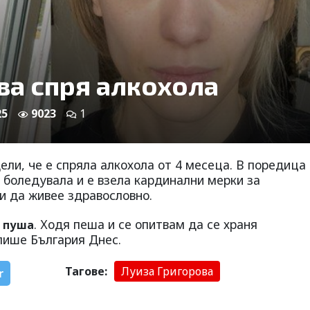
ва спря алкохола
25
9023
1
ели, че е спряла алкохола от 4 месеца. В поредица
о боледувала и е взела кардинални мерки за
 и да живее здравословно.
. Ходя пеша и се опитвам да се храня
е пуша
 пише България Днес.
Тагове:
Луиза Григорова
r