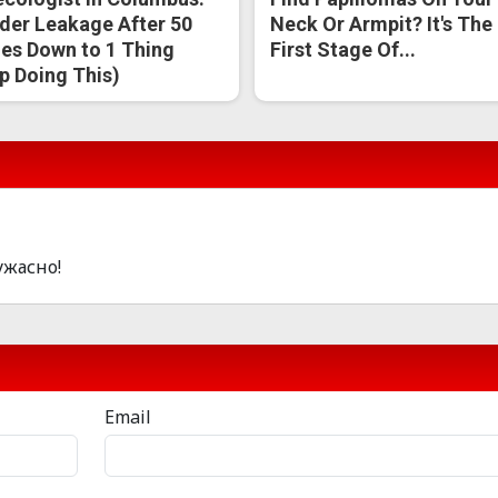
der Leakage After 50
Neck Or Armpit? It's The
s Down to 1 Thing
First Stage Of...
p Doing This)
ужасно!
Email