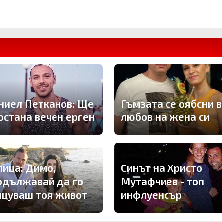
ниел Петканов: Ще
Гъмзата се оябсни в
 остана вечен ерген
любов на жена си
Синът на Христо
лица: Димо,
Мутафчиев - топ
одължавай да го
инфлуенсър
нцуваш тоя живот