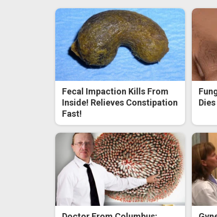
Fecal Impaction Kills From
Fung
Inside! Relieves Constipation
Dies
Fast!
Doctor From Columbus:
Gyne