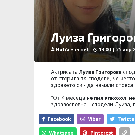
Луиза Григоро
HotArena.net
13:00 | 25 апр 
Актрисата
спод
Луиза Григорова
от сторита тя сподели, че чест
здравето си - да намали стреса
"От 4 месеца
не пия алкохол, н
здравословно", сподели Луиза,
Facebook
Viber
Тwitte
Whatsapp
Pinterest