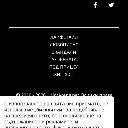
ЛАЙФСТАЙЛ
ЛЮБОПИТНО
СКАНДАЛИ
АЗ, ЖЕНАТА
ПОД ПРИЦЕЛ
ХИП ХОП
© 2010 - 2026 | HotArena.net. Всички права
запазени.
С използването на сайта вие приемате, че
използваме „
" за подобряване
бисквитки
на преживяването, персонализиране на
РЕКЛАМА
съдържанието и рекламите, и
КОНТАКТИ
анализиране на трафика. Вижте нашата