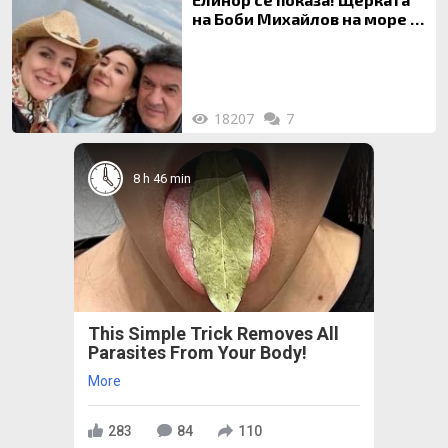
на Боби Михайлов на море с
майка си
18207
7
8 h 46 min
This Simple Trick Removes All
Parasites From Your Body!
More
283
84
110