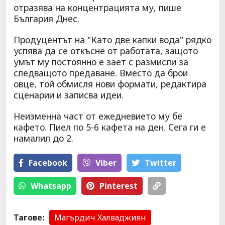
отразява на концентрацията му, пише
България Днес.
Продуцентът на "Като две капки вода" рядко
успява да се откъсне от работата, защото
умът му постоянно е зает с размисли за
следващото предаване. Вместо да брои
овце, той обмисля нови формати, редактира
сценарии и записва идеи.
Неизменна част от ежедневието му бе
кафето. Пиел по 5-6 кафета на ден. Сега ги е
намалил до 2.
Facebook
Viber
Тwitter
Whatsapp
Pinterest
Тагове:
Магърдич Халваджиян