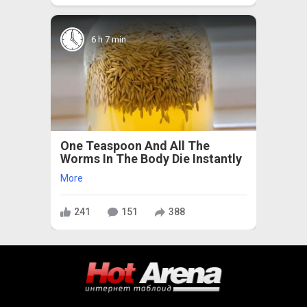
6 h 7 min
One Teaspoon And All The
Worms In The Body Die Instantly
More
241
151
388