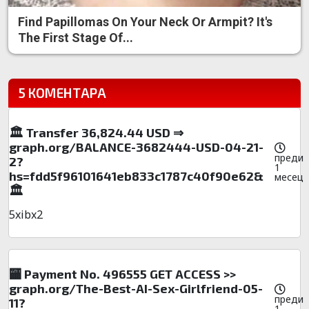
Find Papillomas On Your Neck Or Armpit? It's
The First Stage Of...
5 КОМЕНТАРА
🏛️ Transfer 36,824.44 USD ⇒
graph.org/BALANCE-3682444-USD-04-21-
преди
2?
1
hs=fdd5f96101641eb833c1787c40f90e62&
месец
🏛️
5xibx2
🏧 Payment No. 496555 GET ACCESS >>
graph.org/The-Best-AI-Sex-Girlfriend-05-
преди
11?
1