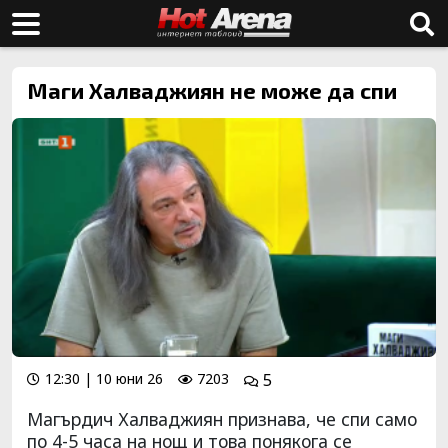
Маги Халваджиян не може да спи
12:30 | 10 юни 26
7203
5
Магърдич Халваджиян признава, че спи само
по 4-5 часа на нощ и това понякога се