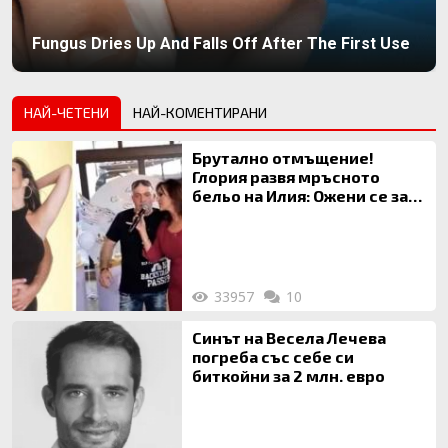
Fungus Dries Up And Falls Off After The First Use
НАЙ-ЧЕТЕНИ
НАЙ-КОМЕНТИРАНИ
Брутално отмъщение!
Глория развя мръсното
бельо на Илия: Ожени се за
120 кг жена, заряза Симона,
за да гледа чуждо дете!
33957
10
Синът на Весела Лечева
погреба със себе си
биткойни за 2 млн. евро