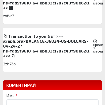
hs=fdd5f96101641eb833c1787c40f90e62&
месец
<< 🏧
zofvr2
📁 Transaction to you.GET >>>
graph.org/BALANCE-36824-US-DOLLARS-
преди
04-24-2?
1
hs=fdd5f96101641eb833c1787c40f90e62&
месец
<<< 📁
2zh76o
КОМЕНТИРАЙ
Име
*