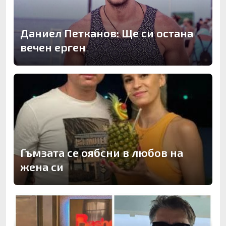
Даниел Петканов: Ще си остана
вечен ерген
Гъмзата се оябсни в любов на
жена си