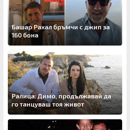
Башар Рахал бръмчи с джип за
160 бона
Ралица: Димо, продължавай да
го танцуваш тоя живот