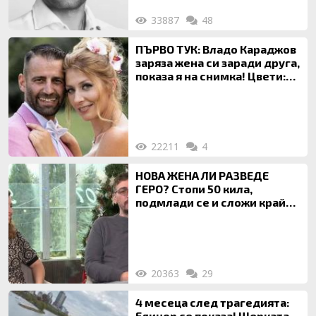
33887
48
ПЪРВО ТУК: Владо Караджов
заряза жена си заради друга,
показа я на снимка! Цвети:
Ти си фалшив герой!
22211
4
НОВА ЖЕНА ЛИ РАЗВЕДЕ
ГЕРО? Стопи 50 кила,
подмлади се и сложи край
на 20-годишен брак
20363
29
4 месеца след трагедията:
Елинор се показа! Щерката