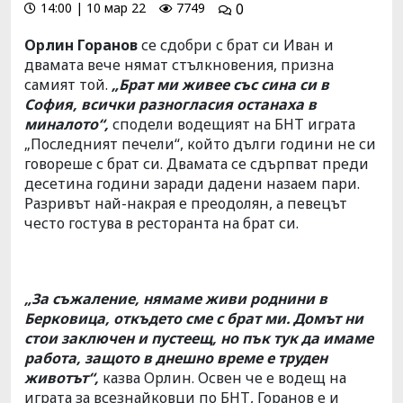
14:00 | 10 мар 22
7749
0
Орлин Горанов
се сдобри с брат си Иван и
двамата вече нямат стълкновения, призна
самият той.
„Брат ми живее със сина си в
София, всички разногласия останаха в
миналото“,
сподели водещият на БНТ играта
„Последният печели“, който дълги години не си
говореше с брат си. Двамата се сдърпват преди
десетина години заради дадени назаем пари.
Разривът най-накрая е преодолян, а певецът
често гостува в ресторанта на брат си.
„За съжаление, нямаме живи роднини в
Берковица, откъдето сме с брат ми. Домът ни
стои заключен и пустеещ, но пък тук да имаме
работа, защото в днешно време е труден
животът“,
казва Орлин. Освен че е водещ на
играта за всезнайковци по БНТ, Горанов е и