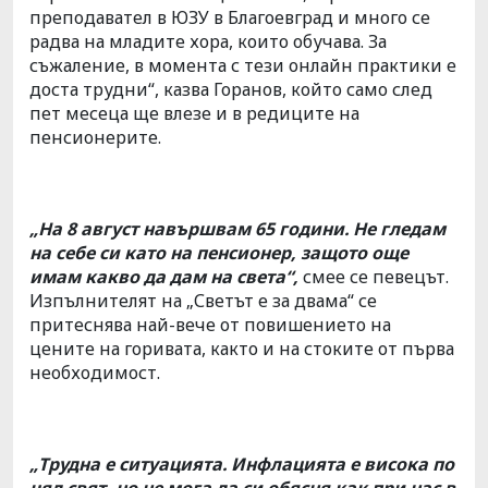
преподавател в ЮЗУ в Благоевград и много се
радва на младите хора, които обучава. За
съжаление, в момента с тези онлайн практики е
доста трудни“, казва Горанов, който само след
пет месеца ще влезе и в редиците на
пенсионерите.
„На 8 авгyст навършвам 65 години. Не гледам
на себе си като на пенсионер, защото още
имам какво да дам на света“,
смее се певецът.
Изпълнителят на „Светът е за двама“ се
притеснява най-вече от повишението на
цените на горивата, както и на стоките от първа
необходимост.
„Трудна е ситуацията. Инфлацията е висока по
цял свят, но не мога да си обясня как при нас в