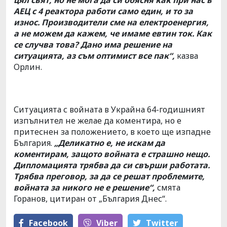
АЕЦ с 4 реактора работи само един, и то за
износ. Производители сме на
електроенергия,
а не можем да кажем, че имаме евтин ток. Как
се случва това? Дано има решение на
ситуацията, аз съм оптимист все пак“,
казва
Орлин.
Ситуацията с войната в Украйна 64-годишният
изпълнител не желае да коментира, но е
притеснен за положението, в което ще изпадне
България.
„Деликатно е, не искам да
коментирам, защото войната е страшно нещо.
Дипломацията трябва да си свърши работата.
Трябва преговор, за да се решат проблемите,
войната за никого не е решение“,
смята
Горанов, цитиран от „България Днес“.
Facebook
Viber
Тwitter