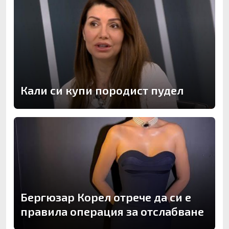
Кали си купи породист пудел
Бергюзар Корел отрече да си е
правила операция за отслабване