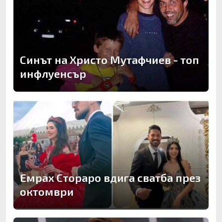
Синът на Христо Мутафчиев - топ
инфлуенсър
Емрах Стораро вдига сватба през
октомври