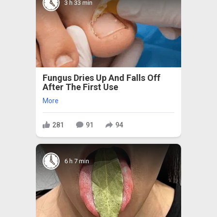
3 h 33 min
Fungus Dries Up And Falls Off
After The First Use
More
281
91
94
6 h 7 min