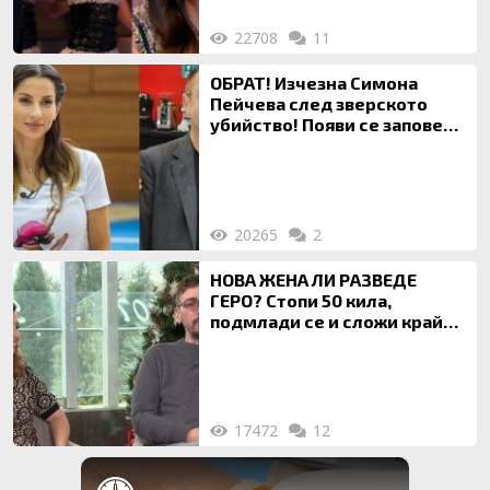
22708
11
ОБРАТ! Изчезна Симона
Пейчева след зверското
убийство! Появи се заповед
за локализирането й
20265
2
НОВА ЖЕНА ЛИ РАЗВЕДЕ
ГЕРО? Стопи 50 кила,
подмлади се и сложи край
на 20-годишен брак
17472
12