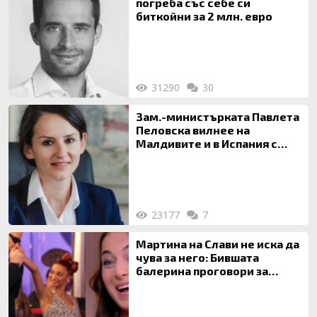
погреба със себе си
биткойни за 2 млн. евро
31290
30
Зам.-министърката Павлета
Пеловска вилнее на
Малдивите и в Испания с
богата любовница – брокер
на недвижими имоти
23177
7
Мартина на Слави не иска да
чува за него: Бившата
балерина проговори за
живота си с Дългия