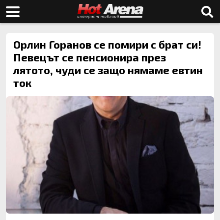
Орлин Горанов се помири с брат си!
Певецът се пенсионира през
лятото, чуди се защо нямаме евтин
ток