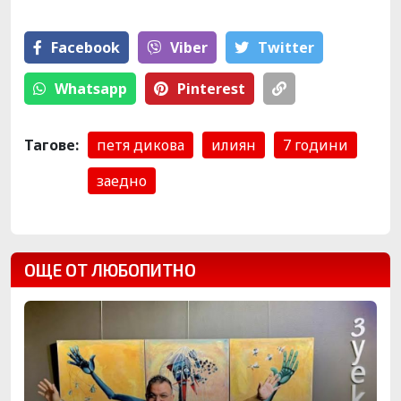
Facebook
Viber
Тwitter
Whatsapp
Pinterest
Тагове:
петя дикова
илиян
7 години
заедно
ОЩЕ ОТ ЛЮБОПИТНО