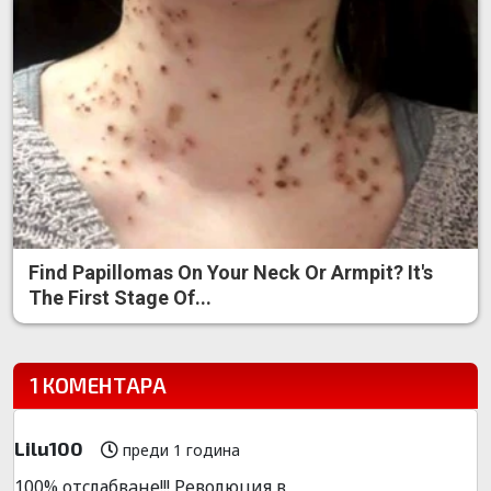
Find Papillomas On Your Neck Or Armpit? It's
The First Stage Of...
1 КОМЕНТАРА
Lilu100
преди 1 година
100% oтcлабвaне!!! Peволюция в