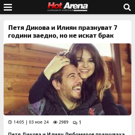
Петя Дикова и Илиян празнуват 7
години заедно, но не искат брак
14:05 | 03 ное 24
2989
1
Петя Дикова и Илиян Любомиров празнуваха