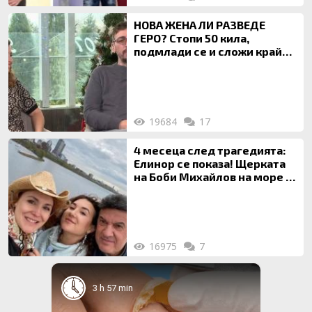
НОВА ЖЕНА ЛИ РАЗВЕДЕ
ГЕРО? Стопи 50 кила,
подмлади се и сложи край
на 20-годишен брак
19684
17
4 месеца след трагедията:
Елинор се показа! Щерката
на Боби Михайлов на море с
майка си
16975
7
3 h 57 min