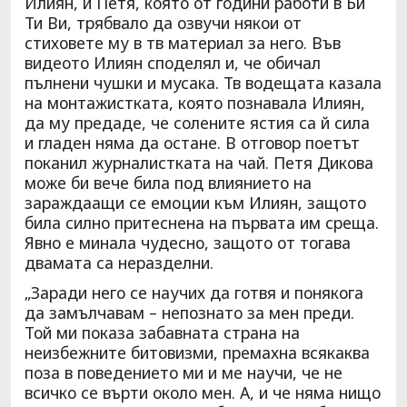
Илиян, и Петя, която от години работи в Би
Ти Ви, трябвало да озвучи някои от
стиховете му в тв материал за него. Във
видеото Илиян споделял и, че обичал
пълнени чушки и мусака. Тв водещата казала
на монтажистката, която познавала Илиян,
да му предаде, че солените ястия са й сила
и гладен няма да остане. В отговор поетът
поканил журналистката на чай. Петя Дикова
може би вече била под влиянието на
зараждаащи се емоции към Илиян, защото
била силно притеснена на първата им среща.
Явно е минала чудесно, защото от тогава
двамата са неразделни.
„Заради него се научих да готвя и понякога
да замълчавам – непознато за мен преди.
Той ми показа забавната страна на
неизбежните битовизми, премахна всякаква
поза в поведението ми и ме научи, че не
всичко се върти около мен. А, и че няма нищо