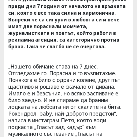
преди дни 7 години от началото на връзката
си, която е все така силна и хармонична.
Въпреки че са сигурни в любовта си и вече
имат две пораснали момчета,
журналистката и поетът, който работи в
рекламна агенция, са категорично против
брака. Така че сватба не се очертава.
„Нашето обичане става на 7 днес.
Отгледахме го. Порасна и го възпитахме.
Понякога е било с одрани колене, друг път
щастливо и рошаво е скачало от дивана.
Имало е и безсъния, но всяко заспиване е
било заедно. И не спираме да браним
лодката на любовта ни от скалите на бита.
Рокендрол, baby, най-доброто предстои“,
написа в инстаграм Петя, която води
подкаста „Гласът зад кадър“ към
музикалното състезание „Гласът на