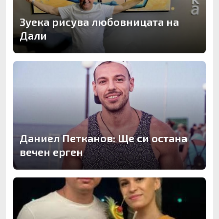
Зуека рисува любовницата на
Дали
Даниел Петканов: Ще си остана
вечен ерген