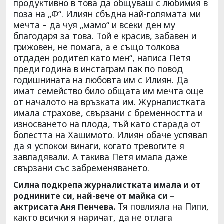
продуктивно в това да общуваш с любимия в
поза на „Ф“. Илиян сбъдна най-голямата ми
мечта – да чуя „мамо“ и всеки ден му
благодаря за това. Той е красив, забавен и
грижовен, не помага, а е също толкова
отдаден родител като мен“, написа Петя
преди година в инстаграм пак по повод
годишнината на любовта им с Илиян. Да
имат семейство било общата им мечта още
от началото на връзката им. Журналистката
имала страхове, свързани с бременността и
износването на плода, тъй като старада от
болестта на Хашимото. Илиян обаче успявал
да я успокои винаги, когато тревогите я
завладявали. А такива Петя имала даже
свързани със забременяването.
Силна подкрепа журналистката имала и от
роднините си, най-вече от майка си –
Тя повлияла на Пипи,
актрисата Аня Пенчева.
както всички я наричат, да не отлага