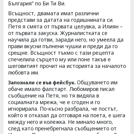
България“ по Би Ти Ви.
Всъщност, двамата имат различни
представи за датата на годишнината си.
Петя я смята от първата целувка, а Илиян –
от първата закуска. Журналистката се
научила да готви, заради него, но умеела да
прави вкусни пълнени чушки и преди да го
срещне. Всъщност тъкмо с тази рецепта
спечелила сърцето му или поне такъв е
шеговитият прочит на историята за началото
любовта им.
Общуването им
Запознали се във фейсбук.
обаче имало фалстарт. Любомиров писал
съобщение на Петя, но тя видяла в
социалната мрежа, че е сгоден и го
игнорирала. По-късно разбрала, че постът,
който я отказал да отговаря на поета, е шега
между него и колежка. Не минало много,
след като пренебрегнала съобщението от