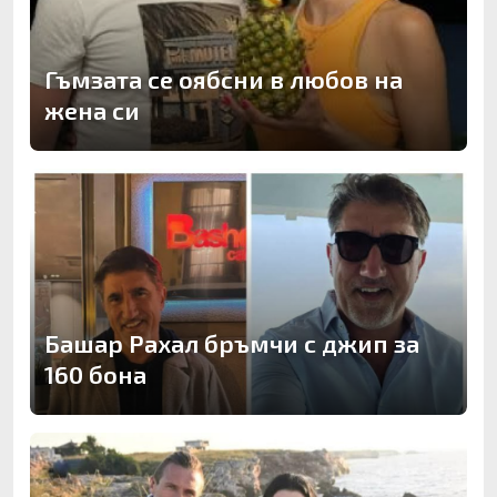
Гъмзата се оябсни в любов на
жена си
Башар Рахал бръмчи с джип за
160 бона