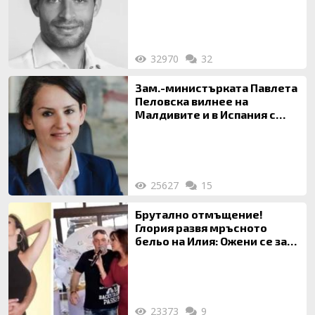
32970
32
Зам.-министърката Павлета
Пеловска вилнее на
Малдивите и в Испания с
богата любовница – брокер
на недвижими имоти
25627
15
Брутално отмъщение!
Глория развя мръсното
бельо на Илия: Ожени се за
120 кг жена, заряза Симона,
за да гледа чуждо дете!
23373
9