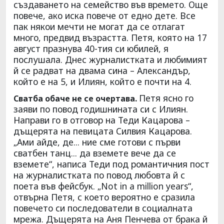
създаването на семейство във времето. Още
повече, ако иска повече от едно дете. Все
пак някои мечти не могат да се отлагат
много, предвид възрастта. Петя, която на 17
август празнува 40-тия си юбилей, я
послушала. Днес журналистката и любимият
й се радват на двама сина – Александър,
който е на 5, и Илиян, който е почти на 4.
Петя ясно го
Сватба обаче не се очертава.
заяви по повод годишнината си с Илиян.
Направи го в отговор на Теди Кацарова –
дъщерята на певицата Силвия Кацарова.
„Ами айде, де... ние сме готови с първи
сватбен танц... да вземете вече да се
вземете“, написа Теди под романтичния пост
на журналистката по повод любовта й с
поета във фейсбук. „Not in a million years“,
отвърна Петя, с което вероятно е сразила
повечето си последователи в социалната
мрежа. Дъщерята на Аня Пенчева от брака й