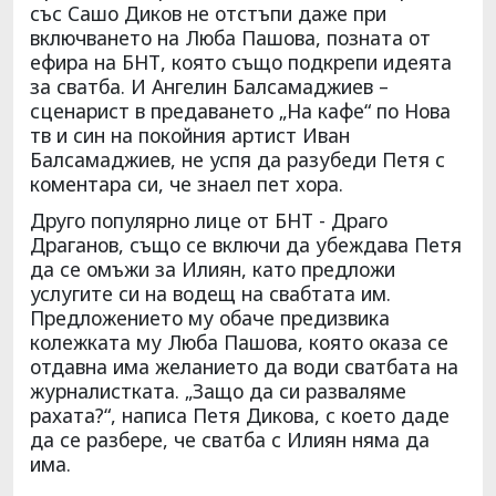
със Сашо Диков не отстъпи даже при
включването на Люба Пашова, позната от
ефира на БНТ, която също подкрепи идеята
за сватба. И Ангелин Балсамаджиев –
сценарист в предаването „На кафе“ по Нова
тв и син на покойния артист Иван
Балсамаджиев, не успя да разубеди Петя с
коментара си, че знаел пет хора.
Друго популярно лице от БНТ - Драго
Драганов, също се включи да убеждава Петя
да се омъжи за Илиян, като предложи
услугите си на водещ на свабтата им.
Предложението му обаче предизвика
колежката му Люба Пашова, която оказа се
отдавна има желанието да води сватбата на
журналистката. „Защо да си разваляме
рахата?“, написа Петя Дикова, с което даде
да се разбере, че сватба с Илиян няма да
има.