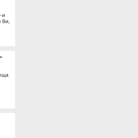
3-и
 Ви,
”
деща