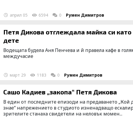
април 05
6594
0
Румен Димитров
Петя Дикова отглеждала майка си като
дете
Водещата будела Аня Пенчева и й правела кафе в гол
междучасие
март 29
1183
0
Румен Димитров
Сашо Кадиев „закопа“ Петя Дикова
В един от последните епизоди на предаването „Кой 
знае“ напрежението в студиото изненадващо ескалир
зрителите станаха свидетели на неловък момен...