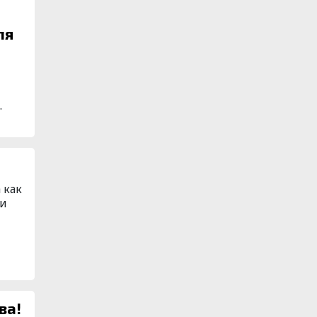
ля
.
 как
си
ва!