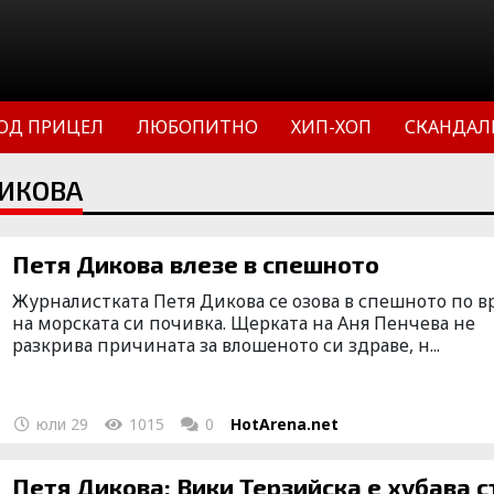
ОД ПРИЦЕЛ
ЛЮБОПИТНО
ХИП-ХОП
СКАНДАЛ
ДИКОВА
Петя Дикова влезе в спешното
Журналистката Петя Дикова се озова в спешното по 
на морската си почивка. Щерката на Аня Пенчева не
разкрива причината за влошеното си здраве, н...
юли 29
1015
0
HotArena.net
Петя Дикова: Вики Терзийска е хубава с