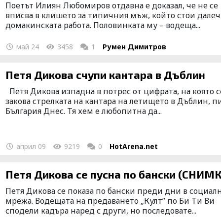
Поетът Илиян Любомиров отдавна е доказал, че не се
вписва в клишето за типичния мъж, който стои далеч
домакинската работа. Половинката му – водеща...
май 24
3458
1
Румен Димитров
Петя Дикова счупи кантара в Дъблин
Петя Дикова изпадна в потрес от цифрата, на която с
закова стрелката на кантара на летището в Дъблин, 
България Днес. Тя хем е любопитна да...
април 09
9219
0
HotArena.net
Петя Дикова се пусна по бански (СНИМ
Петя Дикова се показа по бански преди дни в социал
мрежа. Водещата на предаването „Култ” по Би Ти Ви
сподели кадъра наред с други, но последовате...