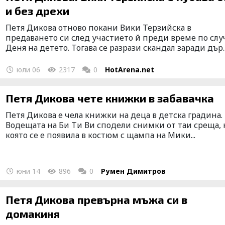
и без дрехи
Петя Дикова отново покани Вики Терзийска в
предаването си след участието й преди време по слу
Деня на детето. Тогава се разрази скандал заради дър..
юли 06
2317
0
HotArena.net
Петя Дикова чете книжки в забавачка
Петя Дикова е чела книжки на деца в детска градина.
Водещата на Би Ти Ви сподели снимки от таи среща, 
която се е появила в костюм с щампа на Мики...
юни 14
896
0
Румен Димитров
Петя Дикова превърна мъжа си в
домакиня