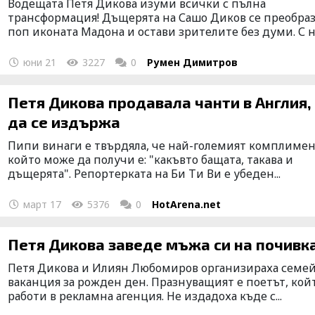
Водещата Петя Дикова изуми всички с пълна
трансформация! Дъщерята на Сашо Диков се преобраз
поп иконата Мадона и остави зрителите без думи. С н.
юни 21
3227
0
Румен Димитров
Петя Дикова продавала чанти в Англия,
да се издържа
Пипи винаги е твърдяла, че най-големият комплимен
който може да получи е: "какъвто бащата, такава и
дъщерята". Репортерката на Би Ти Ви е убеден...
март 17
5376
0
HotArena.net
Петя Дикова заведе мъжа си на почивк
Петя Дикова и Илиян Любомиров организираха семе
ваканция за рожден ден. Празнуващият е поетът, кой
работи в рекламна агенция. Не издадоха къде с...