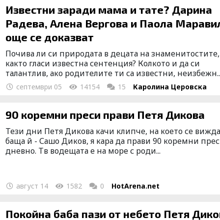
Известни заради мама и тате? Дарина
Радева, Алена Вергова и Паола Марави
още се доказват
Почива ли си природата в децата на знаменитостите,
както гласи известна сентенция? Колкото и да си
талантлив, ако родителите ти са известни, неизбежн..
септември 05
14154
15
Каролина Церовска
90 коремни преси прави Петя Дикова
Тези дни Петя Дикова качи клипче, на което се вижда
баща й - Сашо Диков, я кара да прави 90 коремни пре
дневно. Тв водещата е на море с роди...
август 14
1582
0
HotArena.net
Покойна баба пази от небето Петя Дико