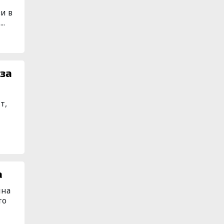
и в
..
 за
т,
а
йна
то