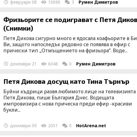
февруари 08
10696
3
Румен Димитров
Фризьорите се подиграват с Петя Дикова
(Снимки)
Петя Дикова сигурно много е ядосала коафьорите в Б
Ви, защото напоследък редовно се появява в ефир с
прически тип „Отмъщението на фризьора”. Воде...
декември 21
6048
0
Румен Димитров
Петя Дикова досущ като Тина Търнър
Буйни къдрици развя любимото лице на телевизията 
Петя Дикова, пише България Днес. Водещата
импровизира с нова прическа преди ефир -красиви
букли...
декември 09
2051
0
HotArena.net