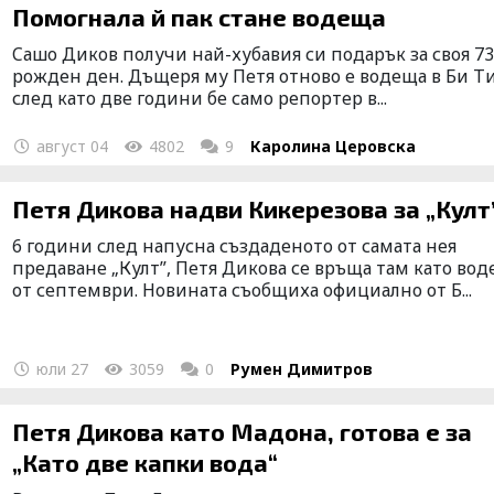
Помогнала й пак стане водеща
Cашо Диков получи най-хубавия си подарък за своя 7
рожден ден. Дъщеря му Петя отново е водеща в Би Ти
след като две години бе само репортер в...
август 04
4802
9
Каролина Церовска
Петя Дикова надви Кикерезова за „Култ
6 години след напусна създаденото от самата нея
предаване „Култ”, Петя Дикова се връща там като во
от септември. Новината съобщиха официално от Б...
юли 27
3059
0
Румен Димитров
Петя Дикова като Мадона, готова е за
„Като две капки вода“