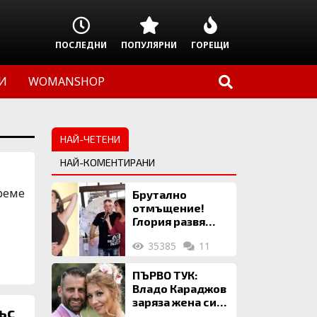
ПОСЛЕДНИ
ПОПУЛЯРНИ
ГОРЕЩИ
И
WOMANSHOP
НАЙ-ЧЕТЕНИ
НАЙ-КОМЕНТИРАНИ
време
Брутално
отмъщение!
Глория развя
мръсното бельо
35385
11
на Илия: Ожени
се за 120 кг
жена, заряза
ПЪРВО ТУК:
Симона, за да
Владо Караджов
гледа чуждо
заряза жена си
ъс
дете!
заради друга,