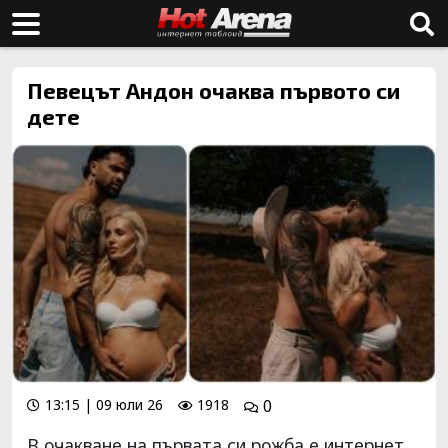
Певецът Андон очаква първото си
дете
13:15 | 09 юли 26
1918
0
В очакване на първата си рожба е интернет