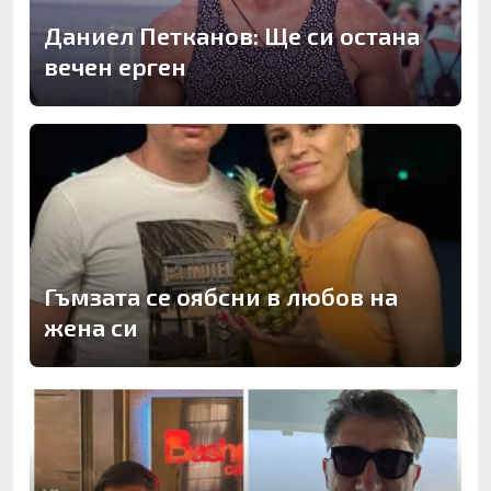
Даниел Петканов: Ще си остана
вечен ерген
Гъмзата се оябсни в любов на
жена си