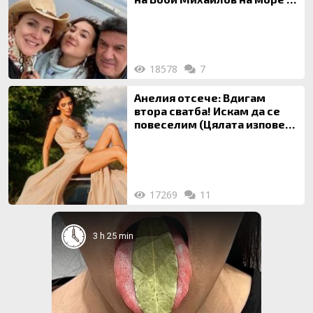
майка си
18578
7
Анелия отсече: Вдигам
втора сватба! Искам да се
повеселим (Цялата изповед
ТУК)
17269
11
3 h 25 min