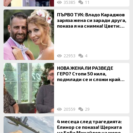
35385
11
ПЪРВО ТУК: Владо Караджов
заряза жена си заради друга,
показа я на снимка! Цвети:
Ти си фалшив герой!
22953
4
НОВА ЖЕНА ЛИ РАЗВЕДЕ
ГЕРО? Стопи 50 кила,
подмлади се и сложи край
на 20-годишен брак
20559
29
4 месеца след трагедията:
Елинор се показа! Щерката
на Боби Михайлов на море с