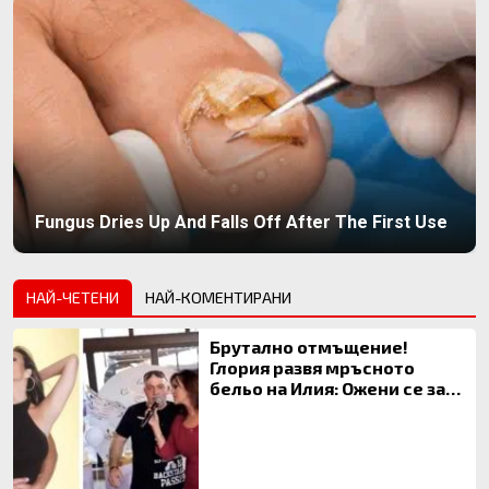
Fungus Dries Up And Falls Off After The First Use
НАЙ-ЧЕТЕНИ
НАЙ-КОМЕНТИРАНИ
Брутално отмъщение!
Глория развя мръсното
бельо на Илия: Ожени се за
120 кг жена, заряза Симона,
за да гледа чуждо дете!