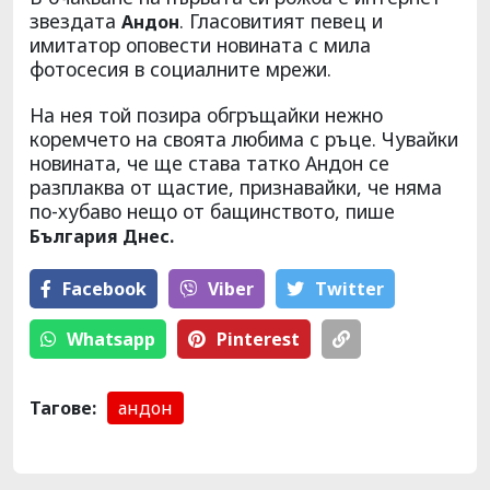
звездата
. Гласовитият певец и
Андон
имитатор оповести новината с мила
фотосесия в социалните мрежи.
На нея той позира обгръщайки нежно
коремчето на своята любима с ръце. Чувайки
новината, че ще става татко Андон се
разплаква от щастие, признавайки, че няма
по-хубаво нещо от бащинството, пише
България Днес.
Facebook
Viber
Тwitter
Whatsapp
Pinterest
Тагове:
андон