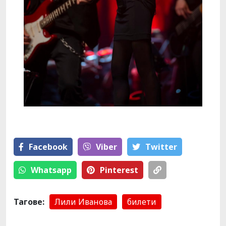
Facebook
Viber
Тwitter
Whatsapp
Pinterest
Тагове:
Лили Иванова
билети