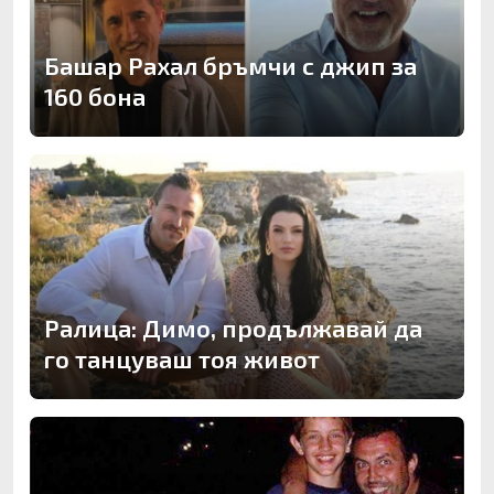
Башар Рахал бръмчи с джип за
160 бона
Ралица: Димо, продължавай да
го танцуваш тоя живот