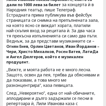
за концерта ѝ в
дали по 1000 лева за билет
Народния театър, пише Телеграф.
Естрадната прима публикува във фейсбук
страницата си снимка на препълнената зала,
на която ясно се виждат хората, платили
най-скъпия вход за рецитала ѝ. За два часа
тя прекъсна изпълненията си само два пъти.
Веднъж, за да представи музиканките си –
Огнян Енев, Орлин Цветанов, Иван Йорданов –
Чери, Христо Михалков, Росен Ватев, ЛатиДа
и Ангел Дюлгеров, който е музикален
продуцент.
„Вижте, и моята работа не е много лесна.
Защото, освен да пея, трябва да обяснявам и
да показвам, а това много ме
разконцентрира“, каза певицата.
След „Невероятно“, една от най-обичаните,
аплодирани и дълго задържали се песни в
репертоара ѝ, Лили Иванова каза с