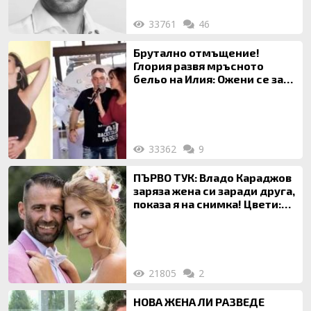
33761
46
Брутално отмъщение!
Глория развя мръсното
бельо на Илия: Ожени се за
120 кг жена, заряза Симона,
за да гледа чуждо дете!
33362
9
ПЪРВО ТУК: Владо Караджов
заряза жена си заради друга,
показа я на снимка! Цвети:
Ти си фалшив герой!
21805
2
НОВА ЖЕНА ЛИ РАЗВЕДЕ