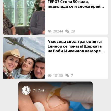
ГЕРО? Стопи 50 кила,
подмлади се и сложи край
на 20-годишен брак
20244
28
4 месеца след трагедията:
Елинор се показа! Щерката
на Боби Михайлов на море с
майка си
18130
7
7 h 7 min