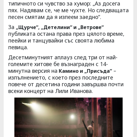
типичното си чувство за хумор: „Аз досега
пях. Надявам се, че ме чухте. Но следващата
песен смятам да я изпеем заедно“.
За
„Щурче“, „Детелини“ и „Ветрове“
публиката остана права през цялото време,
пеейки и танцувайки със своята любима
певица.
Десетминутният аплауз след три от най-
големите хитове бе възнаграден с 14-
минутна версия на
–
Камино и „Присъда“
изпълнението, с което през последните
повече от десетина години завършва почти
всеки концерт на Лили Иванова.