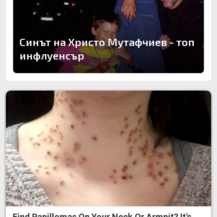
Синът на Христо Мутафчиев - топ
инфлуенсър
Find Papillomas On Your Neck Or Armpit? It's