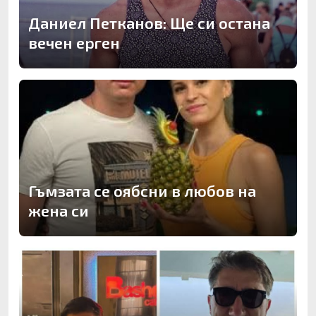
Даниел Петканов: Ще си остана
вечен ерген
Гъмзата се оябсни в любов на
жена си