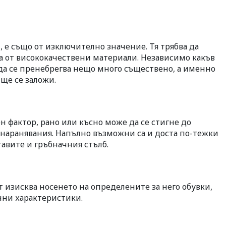
, е също от изключително значение. Тя трябва да
на от висококачествени материали. Независимо какъв
 да се пренебрегва нещо много съществено, а именно
ще се заложи.
н фактор, рано или късно може да се стигне до
 наранявания. Напълно възможни са и доста по-тежки
тавите и гръбначния стълб.
 изисква носенето на определените за него обувки,
чни характеристики.