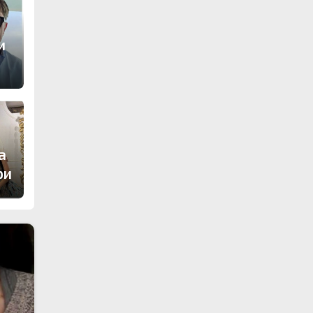
и
а
ри