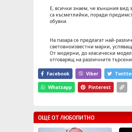
Е, всички знаем, че външния вид 
са късметлийки, поради предимст
обувки.
На пазара се предлагат най-разл
световноизвестни марки, успяващи
От модерни, до класически модел
отговарящ на различните търсени
Facebook
Viber
Тwitte
Whatsapp
Pinterest
ОЩЕ ОТ ЛЮБОПИТНО