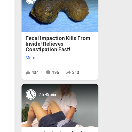
Fecal Impaction Kills From
Inside! Relieves
Constipation Fast!
More
434
196
313
7 h 45 min