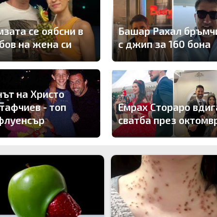
мзата се оябсни в
Башар Рахал бръмч
бов на жена си
с джип за 160 бона
нът на Христо
тафчиев - топ
Емрах Стораро вдиг
флуенсър
сватба през октомв