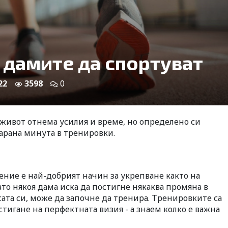
дамите да спортуват
22
3598
0
 живот отнема усилия и време, но определено си
арана минута в тренировки.
ение е най-добрият начин за укрепване както на
гато някоя дама иска да постигне някаква промяна в
сата си, може да започне да тренира. Тренировките са
стигане на перфектната визия - а знаем колко е важна