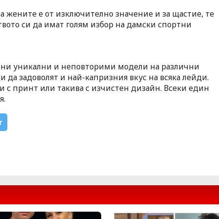
за жените е от изключително значение и за щастие, те
вото си да имат голям избор на дамски спортни
ични уникални и неповторими модели на различни
 да задоволят и най-капризния вкус на всяка лейди.
и с принт или такива с изчистен дизайн. Всеки един
я.
r