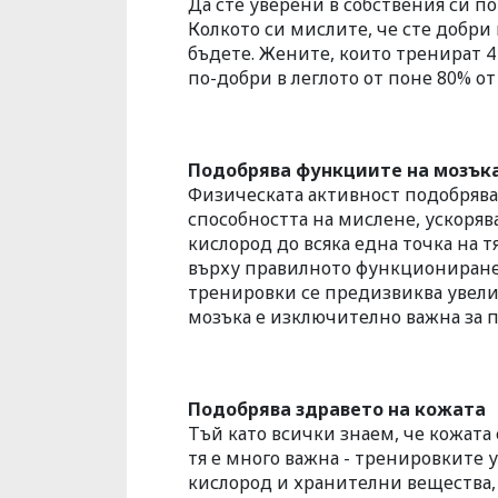
Да сте уверени в собствения си по
Колкото си мислите, че сте добри
бъдете. Жените, които тренират 4
по-добри в леглото от поне 80% о
Подобрява функциите на мозък
Физическата активност подобрява
способността на мислене, ускоря
кислород до всяка една точка на т
върху правилното функциониране 
тренировки се предизвиква увелич
мозъка е изключително важна за п
Подобрява здравето на кожата
Тъй като всички знаем, че кожата 
тя е много важна - тренировките у
кислород и хранителни вещества,