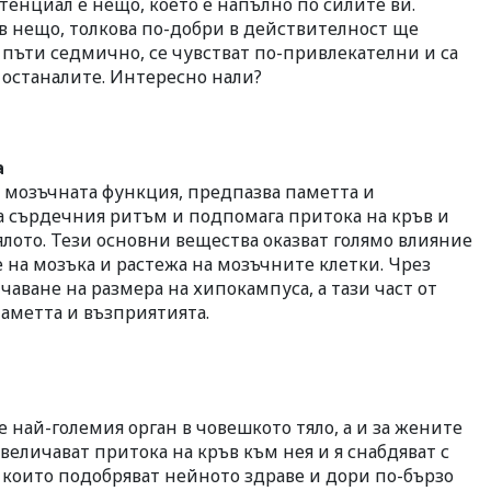
тенциал е нещо, което е напълно по силите ви.
 в нещо, толкова по-добри в действителност ще
 пъти седмично, се чувстват по-привлекателни и са
т останалите. Интересно нали?
а
 мозъчната функция, предпазва паметта и
ва сърдечния ритъм и подпомага притока на кръв и
ялото. Тези основни вещества оказват голямо влияние
на мозъка и растежа на мозъчните клетки. Чрез
аване на размера на хипокампуса, а тази част от
аметта и възприятията.
е най-големия орган в човешкото тяло, а и за жените
величават притока на кръв към нея и я снабдяват с
 които подобряват нейното здраве и дори по-бързо