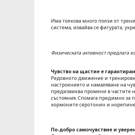
Има толкова много ползи от трени
система, извайва се фигурата, укр
Физическата активност предлага и
Чувство на щастие е гарантира
Редовното движение и тренировки
настроението и намаляване на чув
предизвиква промени в частите н
състояния. Спомага предимно за 
хормоните серотонин и норепинеф
По-добро самочувствие и уверен