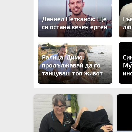
Даниел Петканов: Ще
Гъ
си остана вечен ерген
лю
Си
Ралица: Димо,
Му
продължавай да го
ин
танцуваш тоя живот