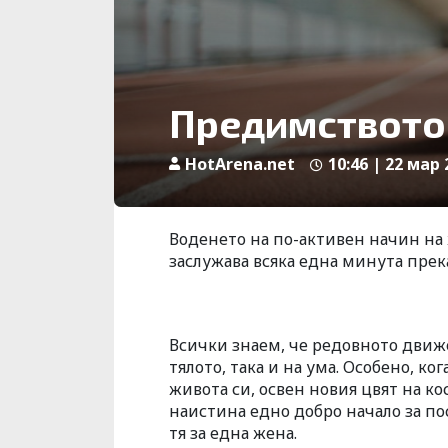
Предимството 
HotArena.net
10:46 | 22 мар 
Воденето на по-активен начин на
заслужава всяка една минута прек
Всички знаем, че редовното движ
тялото, така и на ума. Особено, ко
живота си, освен новия цвят на ко
наистина едно добро начало за по
тя за една жена.