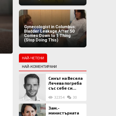
Gynecologist in Columbus:
Bladder Leakage After 50
Comes Down to 1 Thing
(Stop Doing This)
НАЙ-ЧЕТЕНИ
НАЙ-КОМЕНТИРАНИ
Синът на Весела
Лечева погреба
със себе си
биткойни за 2
32354
30
млн. евро
Зам.-
министърката