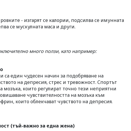
ровките - изгарят се калории, подсилва се имунната
епва се мускулната маса и други.
зключително много ползи, като например:
но
 са един чудесен начин за подобряване на
ството на депресия, стрес и тревожност. Спортът
а мозъка, които регулират точно тези неприятни
повишаване чувствителността на мозъка към
рин, които облекчават чувството на депресия.
ост (тъй-важно за една жена)