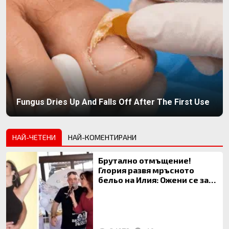
Fungus Dries Up And Falls Off After The First Use
НАЙ-ЧЕТЕНИ
НАЙ-КОМЕНТИРАНИ
Брутално отмъщение!
Глория развя мръсното
бельо на Илия: Ожени се за
120 кг жена, заряза Симона,
за да гледа чуждо дете!