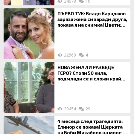
34678
10
ПЪРВО ТУК: Владо Караджов
заряза жена си заради друга,
показа я на снимка! Цвети:
Ти си фалшив герой!
22568
4
НОВА ЖЕНА ЛИ РАЗВЕДЕ
ГЕРО? Стопи 50 кила,
подмлади се и сложи край
на 20-годишен брак
20454
29
4 месеца след трагедията:
Елинор се показа! Щерката
на Боби Михайлов на море с