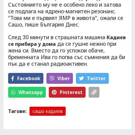
Състоянието му не е особено леко и затова
се подлага на ядрено-магнитен резонанс.
"Това ми е първият ЯМР в живота", ожали се
Сашо, пише България Днес.
След 30 минути в страшната машина
Кадиев
да се гушне нежно при
се прибира у дома
жена си. Вместо да го успокои обаче,
бременната Ива го погва със съмнения да би
пък да е станал радиоактивен.
Facebook
Viber
Тwitter
Whatsapp
Pinterest
Тагове:
сашо кадиев