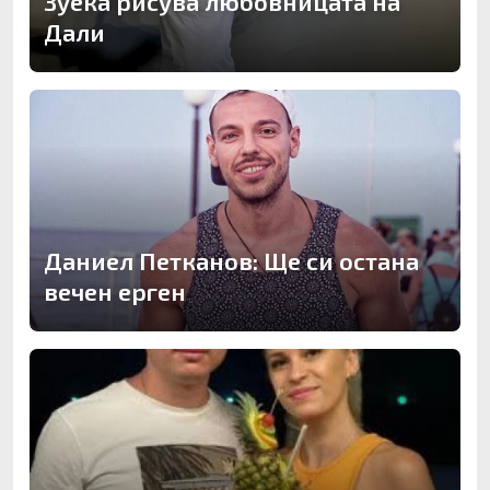
Зуека рисува любовницата на
Дали
Даниел Петканов: Ще си остана
вечен ерген