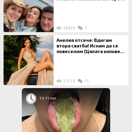
майка си
18319
7
Анелия отсече: Вдигам
втора сватба! Искам да се
повеселим (Цялата изповед
ТУК)
17115
11
1 h 11 min