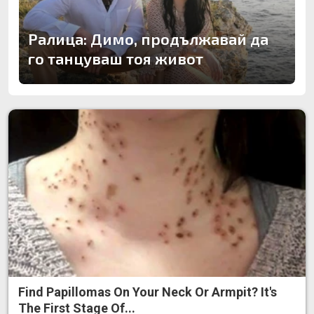
Ралица: Димо, продължавай да
го танцуваш тоя живот
Find Papillomas On Your Neck Or Armpit? It's
The First Stage Of...