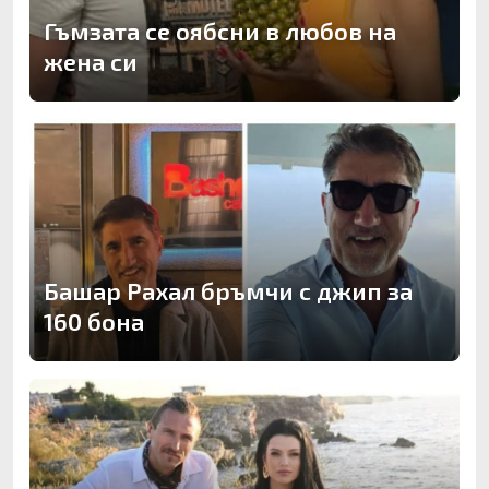
Гъмзата се оябсни в любов на
жена си
Башар Рахал бръмчи с джип за
160 бона