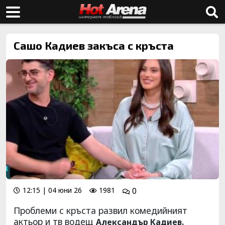
Сашо Кадиев закъса с кръста
12:15 | 04 юни 26
1981
0
Проблеми с кръста развил комедийният
актьор и тв водещ
Александър Кадиев.