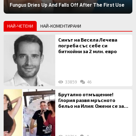
Fungus Dries Up And Falls Off After The First Use
НАЙ-ЧЕТЕНИ
НАЙ-КОМЕНТИРАНИ
Синът на Весела Лечева
погреба със себе си
биткойни за 2 млн. евро
33859
46
Брутално отмъщение!
Глория развя мръсното
бельо на Илия: Ожени се за
120 кг жена, заряза Симона,
за да гледа чуждо дете!