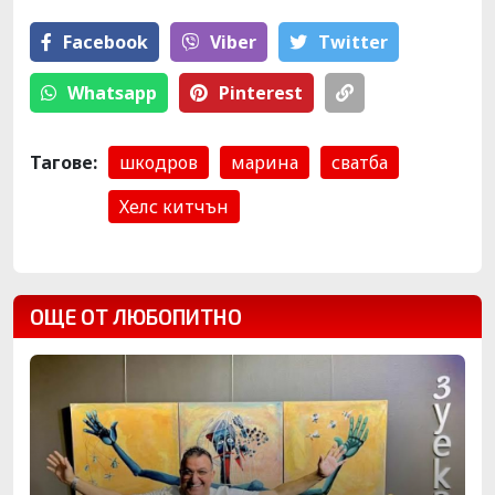
Facebook
Viber
Тwitter
Whatsapp
Pinterest
Тагове:
шкодров
марина
сватба
Хелс китчън
ОЩЕ ОТ ЛЮБОПИТНО