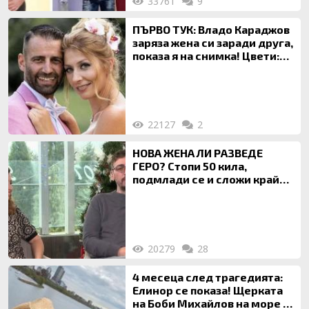
33761
9
ПЪРВО ТУК: Владо Караджов
заряза жена си заради друга,
показа я на снимка! Цвети:
Ти си фалшив герой!
22127
2
НОВА ЖЕНА ЛИ РАЗВЕДЕ
ГЕРО? Стопи 50 кила,
подмлади се и сложи край
на 20-годишен брак
20279
28
4 месеца след трагедията:
Елинор се показа! Щерката
на Боби Михайлов на море с