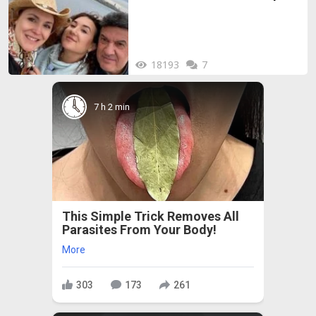
майка си
18193
7
7 h 2 min
This Simple Trick Removes All
Parasites From Your Body!
More
303
173
261