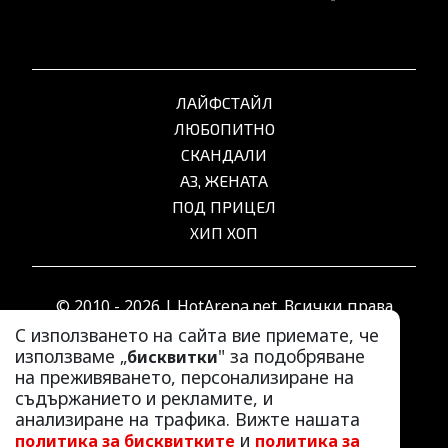
ЛАЙФСТАЙЛ
ЛЮБОПИТНО
СКАНДАЛИ
АЗ, ЖЕНАТА
ПОД ПРИЦЕЛ
ХИП ХОП
© 2010 - 2026 | HotArena.net. Всички права
запазени.
С използването на сайта вие приемате, че
използваме „
" за подобряване
бисквитки
на преживяването, персонализиране на
РЕКЛАМА
съдържанието и рекламите, и
КОНТАКТИ
анализиране на трафика. Вижте нашата
и
политика за бисквитките
политика за
ОБЩИ УСЛОВИЯ