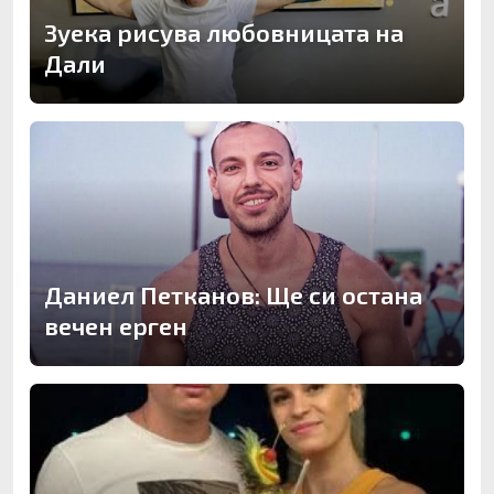
Зуека рисува любовницата на
Дали
Даниел Петканов: Ще си остана
вечен ерген