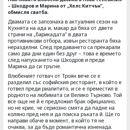
– Шкодров и Марина от „Хелс Китчън”,
обмисля сватба.
Двамата се запознаха в актуалния сезон на
Кухнята на ада и, макар да бяха от двете
страни на „барикадата” в двата
противникови отбора, извън ресторанта бяха
неразделни. След предаването са прекарали
само два дни един без друг – това е времето
след напускането на Шкодров и преди
Марина да си тръгне.
Влюбеният готвач от Троян вече се е
разделил със софийския ресторант, в който е
готвел преди риалитито, и се е преместил в
родното на любимата си Велико Търново. Той
все още не й е предложил брак официално,
но не крие, че сериозно смята да падне на
коляно пред нея и да поиска ръката й. Ще го
направи обаче в момент, в който тя не
очаква, за да бъде романтична изненада.