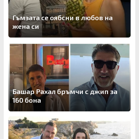
Гъмзата се оябсни в любов на
жена си
Башар Рахал бръмчи с джип за
160 бона