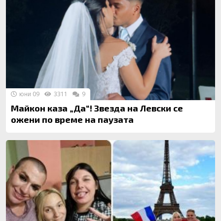
юни 09
3311
9
Майкон каза „Да“! Звезда на Левски се
ожени по време на паузата