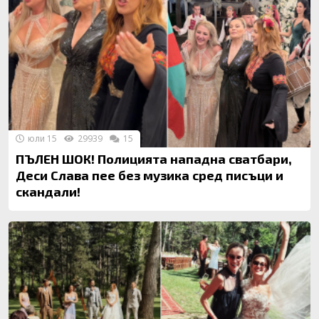
юли 15
29939
15
ПЪЛЕН ШОК! Полицията нападна сватбари,
Деси Слава пее без музика сред писъци и
скандали!