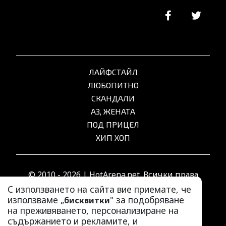
ЛАЙФСТАЙЛ
ЛЮБОПИТНО
СКАНДАЛИ
АЗ, ЖЕНАТА
ПОД ПРИЦЕЛ
ХИП ХОП
© 2010 - 2026 | HotArena.net. Всички права
запазени.
С използването на сайта вие приемате, че
използваме „
" за подобряване
бисквитки
на преживяването, персонализиране на
РЕКЛАМА
съдържанието и рекламите, и