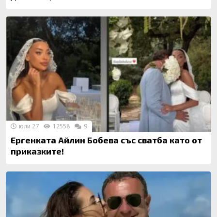
юли 27
12558
9
Ергенката Айлин Бобева със сватба като от
приказките!