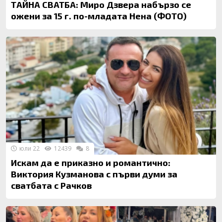
ТАЙНА СВАТБА: Миро Дзвера набързо се
ожени за 15 г. по-младата Нена (ФОТО)
юли 22
12439
8
Искам да е приказно и романтично:
Виктория Кузманова с първи думи за
сватбата с Рачков