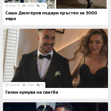
юни 12
5404
15
Сашо Дюлгеров подари пръстен за 3000
евро
юни 09
2765
0
Галин кумува на сватба