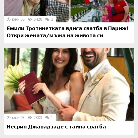
юни 08
8428
3
Емили Тротинетката вдига сватба в Париж!
Откри жената/мъжа на живота си
юни 03
2303
1
Несрин Джавадзаде с тайна сватба