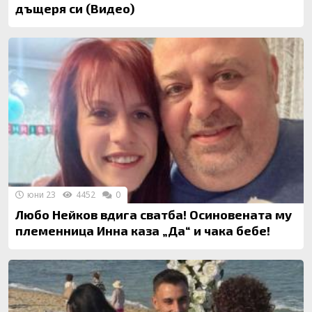
дъщеря си (Видео)
юни 23
4452
0
Любо Нейков вдига сватба! Осиновената му
племенница Инна каза „Да“ и чака бебе!