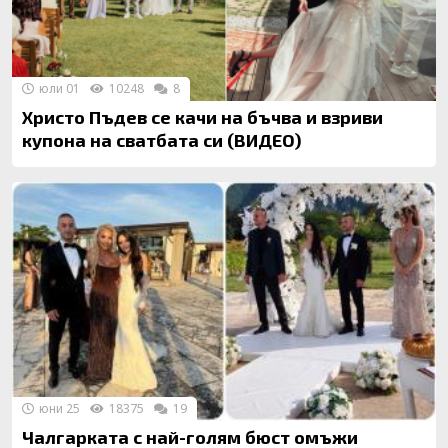
юли 01
10248
8
Христо Пъдев се качи на бъчва и взриви
купона на сватбата си (ВИДЕО)
юни 25
18375
19
Чалгарката с най-голям бюст омъжи