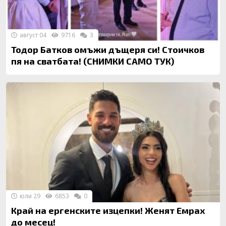
август 04
9716
3
Тодор Батков омъжи дъщеря си! Стоичков
пя на сватбата! (СНИМКИ САМО ТУК)
юли 29
6853
0
Край на ергенските изцепки! Женят Емрах
до месец!