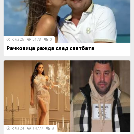
юли 26
5173
0
Рачковица ражда след сватбата
юли 24
14777
8