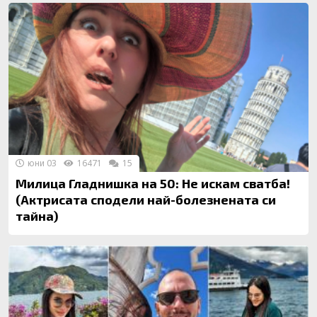
юни 03
16471
15
Милица Гладнишка на 50: Не искам сватба!
(Актрисата сподели най-болезнената си
тайна)