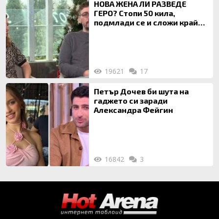
НОВА ЖЕНА ЛИ РАЗВЕДЕ
ГЕРО? Стопи 50 кила,
подмлади се и сложи край
на 20-годишен брак
19621
17
Петър Дочев би шута на
гаджето си заради
Александра Фейгин
16842
3