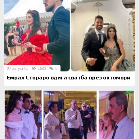
август 05
2632
0
Емрах Стораро вдига сватба през октомври