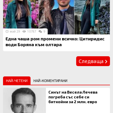
май 29
10787
9
Една чаша ром промени всичко: Цитиридис
води Боряна към олтара
Предишна
Следваща
НАЙ-ЧЕТЕНИ
НАЙ-КОМЕНТИРАНИ
Синът на Весела Лечева
погреба със себе си
биткойни за 2 млн. евро