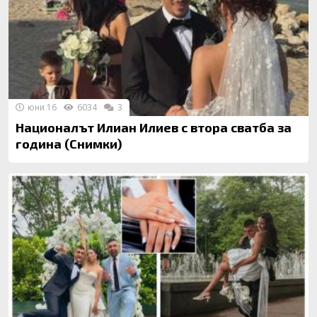
юни 16
6034
3
Националът Илиан Илиев с втора сватба за
година (Снимки)