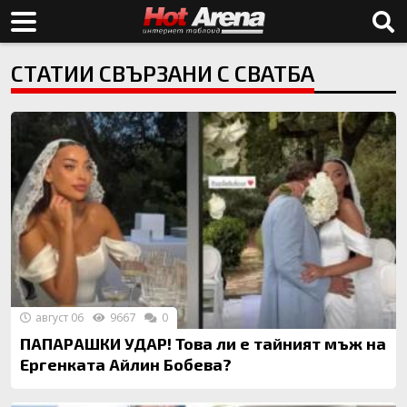
СТАТИИ СВЪРЗАНИ С СВАТБА
август 06
9667
0
ПАПАРАШКИ УДАР! Това ли е тайният мъж на
Ергенката Айлин Бобева?