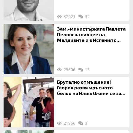
32921
32
Зам.-министърката Павлета
Пеловска вилнее на
Малдивите и в Испания с
богата любовница – брокер
на недвижими имоти
25606
15
Брутално отмъщение!
Глория развя мръсното
бельо на Илия: Ожени се за
120 кг жена, заряза Симона,
за да гледа чуждо дете!
21966
3