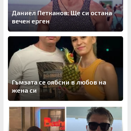
Даниел Петканов: Ще си остана
вечен ерген
Гъмзата се оябсни в любов на
жена си