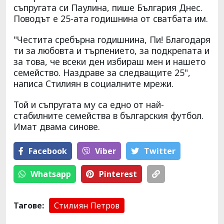
съпругата си Паулина, пише България Днес.
Поводът е 25-ата годишнина от сватбата им.
"Честита сребърна годишнина, Пи! Благодаря
ти за любовта и търпението, за подкрепата и
за това, че всеки ден избираш мен и нашето
семейство. Наздраве за следващите 25",
написа Стилиян в социалните мрежи.
Той и съпругата му са едно от най-
стабилните семейства в българския футбол.
Имат двама синове.
Facebook
Viber
Тwitter
Whatsapp
Pinterest
Тагове:
Стилиян Петров