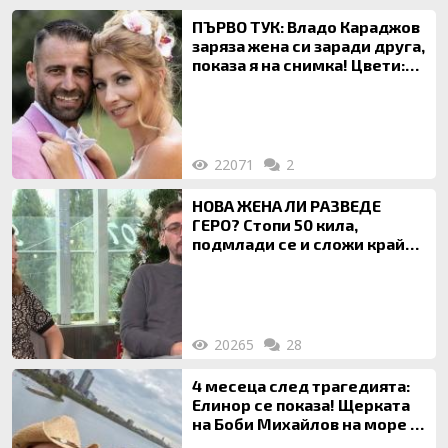
ПЪРВО ТУК: Владо Караджов
заряза жена си заради друга,
показа я на снимка! Цвети:
Ти си фалшив герой!
22071
2
НОВА ЖЕНА ЛИ РАЗВЕДЕ
ГЕРО? Стопи 50 кила,
подмлади се и сложи край
на 20-годишен брак
20265
28
4 месеца след трагедията:
Елинор се показа! Щерката
на Боби Михайлов на море с
майка си