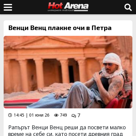
Венци Венц плакне очи в Петра
14:45 | 01 юни 26
749
7
Рапърът Венци Венц реши да посвети малко
време на себе си, като посети древния град