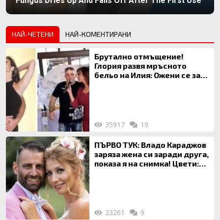
Fungus Dries Up And Falls Off After The First Use
НАЙ-ЧЕТЕНИ
НАЙ-КОМЕНТИРАНИ
Брутално отмъщение!
Глория развя мръсното
бельо на Илия: Ожени се за
120 кг жена, заряза Симона,
за да гледа чуждо дете!
35917
19
ПЪРВО ТУК: Владо Караджов
заряза жена си заради друга,
показа я на снимка! Цвети:
Ти си фалшив герой!
23261
9