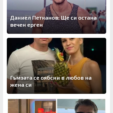
Даниел Петканов: Ще си остана
вечен ерген
Гъмзата се оябсни в любов на
жена си