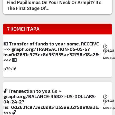
Find Papillomas On Your Neck Or Armpit? It's
The First Stage Of...
7 КОМЕНТАРА
💵 Transfer of funds to your name. RECEIVE
>>> graph.org/TRANSACTION-05-05-6?
преди
2
hs=0d2631c973ec8d951355ae32f58e18a2&
месец
<<< 💵
p7fs16
🔓 Transaction to you.Go >
graph.org/BALANCE-36824-US-DOLLARS-
преди
04-24-2?
2
hs=0d2631c973ec8d951355ae32f58e18a2&
месец
<<< 🔓