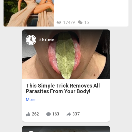
17479
15
3 h 0 min
This Simple Trick Removes All
Parasites From Your Body!
More
262
163
337