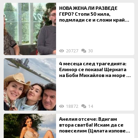
НОВА ЖЕНА ЛИ РАЗВЕДЕ
ГЕРО? Стопи 50 кила,
подмлади се и сложи край
на 20-годишен брак
20727
30
4 месеца след трагедията:
Елинор се показа! Щерката
на Боби Михайлов на море с
майка си
18872
14
Анелия отсече: Вдигам
втора сватба! Искам да се
повеселим (Цялата изповед
ТУК)