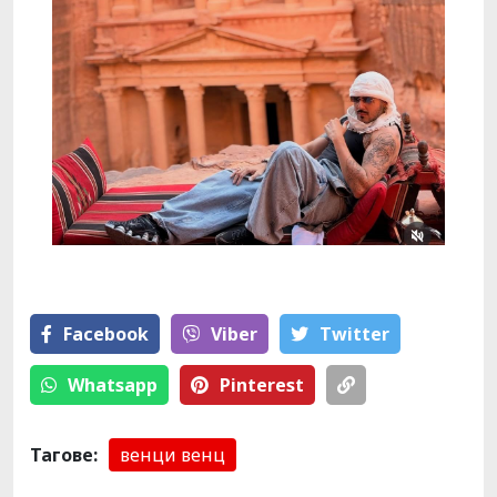
Facebook
Viber
Тwitter
Whatsapp
Pinterest
Тагове:
венци венц