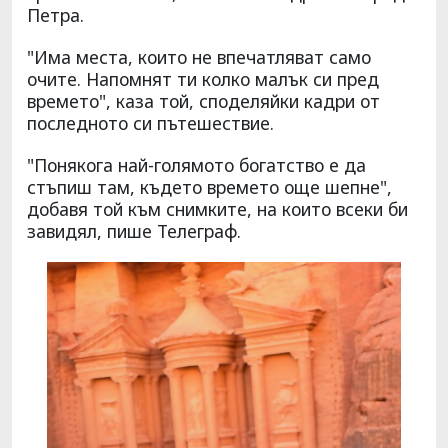
Петра.
"Има места, които не впечатляват само
очите. Напомнят ти колко малък си пред
времето", каза той, споделяйки кадри от
последното си пътешествие.
"Понякога най-голямото богатство е да
стъпиш там, където времето още шепне",
добавя той към снимките, на които всеки би
завидял, пише Телеграф.