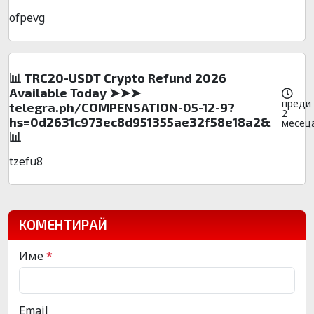
ofpevg
📊 TRC20-USDT Crypto Refund 2026
Available Today ➤➤➤
преди
telegra.ph/COMPENSATION-05-12-9?
2
hs=0d2631c973ec8d951355ae32f58e18a2&
месец
📊
tzefu8
КОМЕНТИРАЙ
Име
*
Email