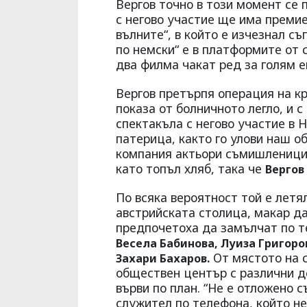
Вергов точно в този момент се 
с негово участие ще има премие
вълните“, в който е изчезнал съ
по немски“ е в платформите от 
два филма чакат ред за голям е
Вергов претърпя операция на кр
показа от болничното легло, и с
спектакъла с негово участие в 
патерица, както го улови наш о
компания актьори съмишленици 
като топъл хляб, така че
Вергов
По всяка вероятност той е летя
австрийската столица, макар да
предпочетоха да замълчат по 
Весела Бабинова, Луиза Григоро
От мястото на с
Захари Бахаров.
обществен център с различни де
върви по план. “Не е отложено 
служител по телефона, който не