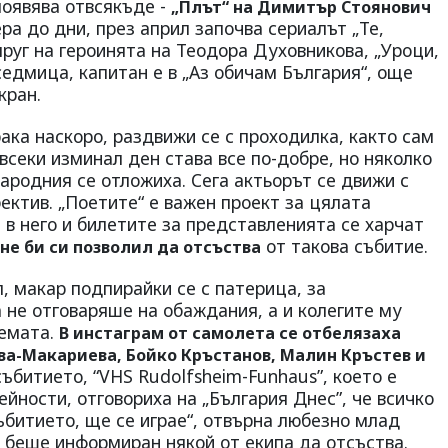
появява отвсякъде -
„Плът“ на Димитър Стоянович
ра до дни, през април започва сериалът „Те,
пруг на героинята на Теодора Духовникова, „Уроци,
седмица, капитан е в „Аз обичам България“, още
кран.
ака наскоро, раздвижи се с проходилка, както сам
 всеки изминал ден става все по-добре, но няколко
Народния се отложиха. Сега актьорът се движи с
бектив. „Поетите“ е важен проект за цялата
в него и билетите за представленията се харчат
от такова събитие.
 не би си позволил да отсъства
л, макар подпирайки се с патерица, за
 не отговаряше на обаждания, а и колегите му
темата.
В инстаграм от самолета се отбелязаха
ва-Макариева, Бойко Кръстанов, Малин Кръстев и
ъбитието, “VHS Rudolfsheim-Funhaus”, което е
йности, отговориха на „България Днес”, че всичко
събитието, ще се играе“, отвърна любезно млад
 беше информиран някой от екипа да отсъства.