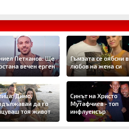
ниел Петканов: Ще
Гъмзата се оябсни в
 остана вечен ерген
любов на жена си
Синът на Христо
лица: Димо,
Мутафчиев - топ
одължавай да го
инфлуенсър
нцуваш тоя живот