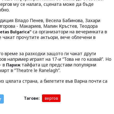
ергов му се налага, сцената може да бъде
обно.
диция Владо Пенев, Весела Бабинова, Захари
игорова - Макариев, Малин Кръстев, Теодора
са организатори на вечеринката в
ietas Bulgarica“
е чакат прочутите актьори, вече облечени в
о време за разходки защото ги чакат други
ов например играят на 17-и “Това не го казвай”. Но
- в
тайфата ще представи популярни
Париж
арт в “Theatre le Ranelagh”.
из цялата страна, а билетите във Варна почти са
Тагове:
вергов
r