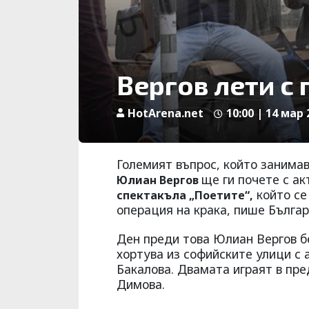
Вергов лети с 
HotArena.net
10:00 | 14 мар 
Големият въпрос, който занимав
ще ги почете с ак
Юлиан Вергов
който се
спектакъла „Поетите“,
операция на крака, пише Българ
Ден преди това Юлиан Вергов б
хортува из софийските улици с
Бакалова. Двамата играят в пр
Димова.