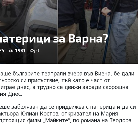
патерици за Варна?
25
1981
0
аше българите театрали вчера във Виена, бе дали
тьорско си присъствие, тъй като е част от
 играе днес, а трудно се движи заради скорошна
ия Днес.
еше забелязан да се придвижва с патерица и да си
 актьора Юлиан Костов, откривател на Мария
едстоящия филм „Майките“, по романа на Теодора