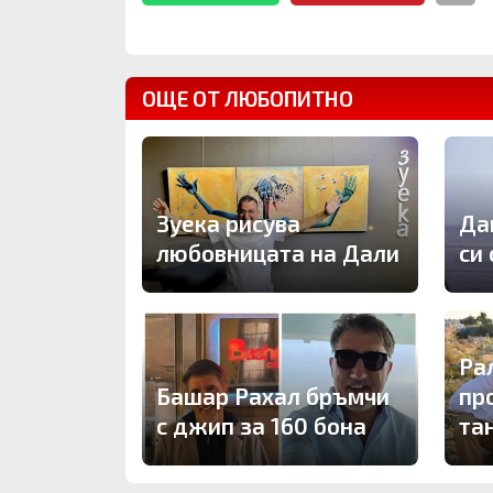
ОЩЕ ОТ ЛЮБОПИТНО
Зуека рисува
Да
любовницата на Дали
си
Ра
Башар Рахал бръмчи
пр
с джип за 160 бона
та