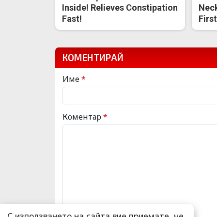
Inside! Relieves Constipation
Neck
Fast!
Firs
КОМЕНТИРАЙ
Име
*
Коментар
*
С използването на сайта вие приемате, че