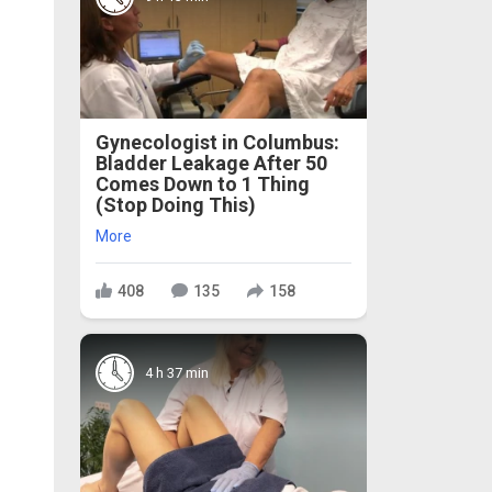
Gynecologist in Columbus:
Bladder Leakage After 50
Comes Down to 1 Thing
(Stop Doing This)
More
408
135
158
4 h 37 min