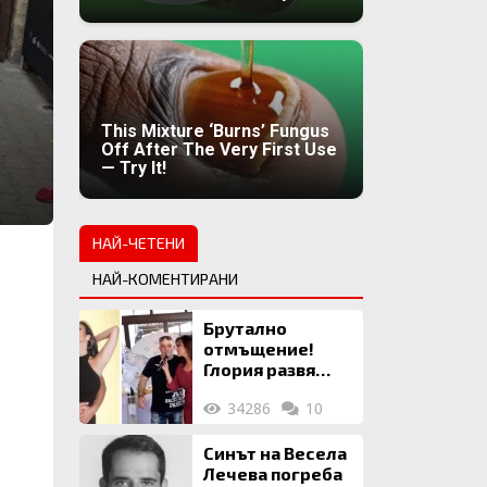
This Mixture ‘Burns’ Fungus
Off After The Very First Use
— Try It!
НАЙ-ЧЕТЕНИ
НАЙ-КОМЕНТИРАНИ
Брутално
отмъщение!
Глория развя
мръсното бельо
34286
10
на Илия: Ожени
се за 120 кг
жена, заряза
Синът на Весела
Симона, за да
Лечева погреба