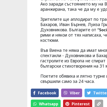
Ако заради състоянието му на В
аранжирана, така че да му е уд
Зрителите ще аплодират по тра
Бахаров, Иван Бърнев, Луиза Гр
Духовникова. Българите от
“Soc
рими и някои от тях написаха, ч
костюми.
Във Виена те няма да имат мног
спектакли - Духовникова и Бахар
гастролите из Европа не спират 
български стихотворения на 31 м
Поетите обявиха и лятно турне 
свършили само за 24 часа.
Facebook
Viber
Тwitte
Whatsapp
Pinterest