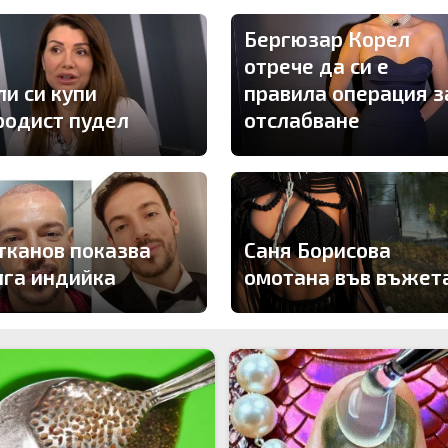
Бергюзар Корел
отрече да си е
ли си купи
правила операция з
родист пудел
отслабване
тканов показва
Саня Борисова
лга индийка
омотана във въжет