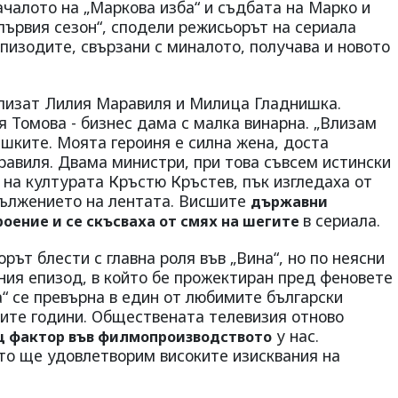
ачалото на „Маркова изба“ и съдбата на Марко и
 първия сезон“, сподели режисьорът на сериала
епизодите, свързани с миналото, получава и новото
лизат Лилия Маравиля и Милица Гладнишка.
 Томова - бизнес дама с малка винарна. „Влизам
ешките. Моята героиня е силна жена, доста
равиля. Двама министри, при това съвсем истински
 на културата Кръстю Кръстев, пък изгледаха от
дължението на лентата. Висшите
държавни
в сериала.
оение и се скъсваха от смях на шегите
рът блести с главна роля във „Вина“, но по неясни
ния епизод, в който бе прожектиран пред феновете
а“ се превърна в един от любимите български
ните години. Обществената телевизия отново
у нас.
щ фактор във филмопроизводството
то ще удовлетворим високите изисквания на