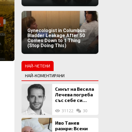
Gynecologist in Columbus:
Bladder Leakage After 50
Comes Down to 1 Thing
(Stop Doing This)
НАЙ-ЧЕТЕНИ
НАЙ-КОМЕНТИРАНИ
Синът на Весела
Лечева погреба
със себе си
биткойни за 2
31122
30
млн. евро
Иво Танев
разкри: Всеки