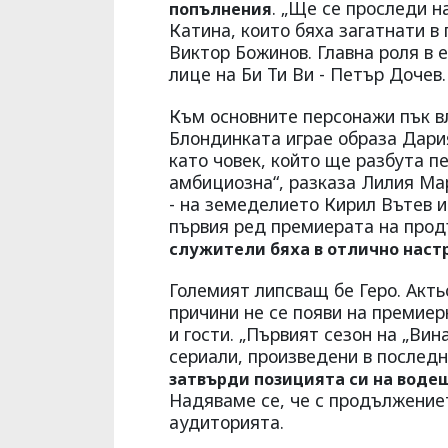
. „Ще се проследи н
попълнения
Катина, които бяха загатнати в
Виктор Божинов. Главна роля в 
лице на Би Ти Ви - Петър Дочев.
Към основните персонажи пък в
Блондинката играе образа Дария
като човек, който ще разбута п
амбициозна“, разказа Лилия Ма
- на земеделието Кирил Вътев и
първия ред премиерата на про
служители бяха в отлично настр
Големият липсващ бе Геро. Актьо
причини не се появи на премиер
и гости. „Първият сезон на „Вин
сериали, произведени в послед
затвърди позицията си на воде
Надяваме се, че с продължение
аудиторията.