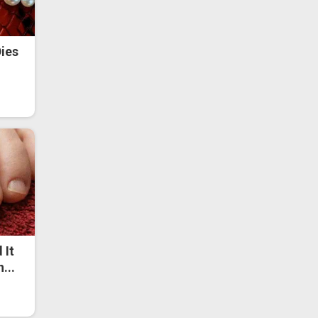
ies
 It
...