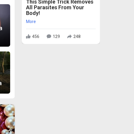
This Simple Trick Removes
All Parasites From Your
Body!
More
а
456
129
248
а