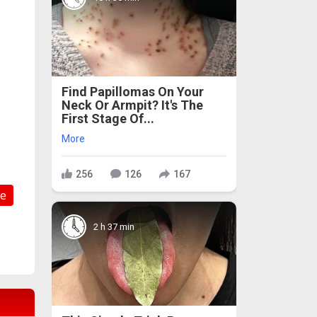
Find Papillomas On Your
Neck Or Armpit? It's The
First Stage Of...
More
256
126
167
е
2 h 37 min