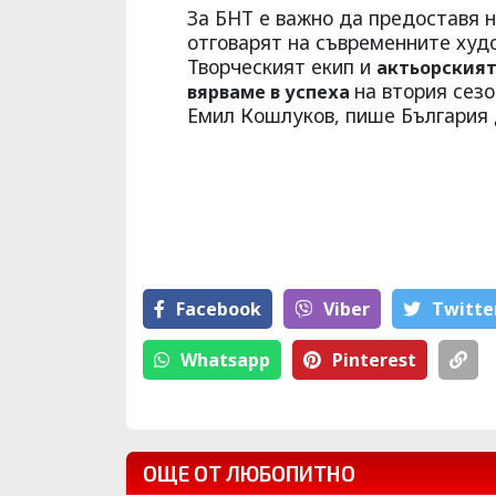
За БНТ е важно да предоставя н
отговарят на съвременните худ
Творческият екип и
актьорският 
на втория сезо
вярваме в успеха
Емил Кошлуков, пише България 
Facebook
Viber
Тwitte
Whatsapp
Pinterest
ОЩЕ ОТ ЛЮБОПИТНО