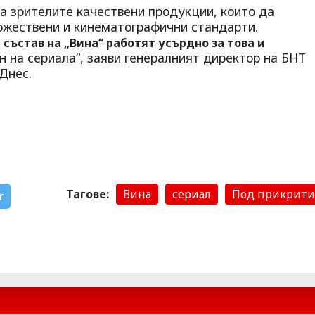
а зрителите качествени продукции, които да
ожествени и кинематографични стандарти.
състав на „Вина“ работят усърдно за това и
н на сериала“, заяви генералният директор на БНТ
Днес.
Тагове:
Вина
сериал
Под прикрити
r