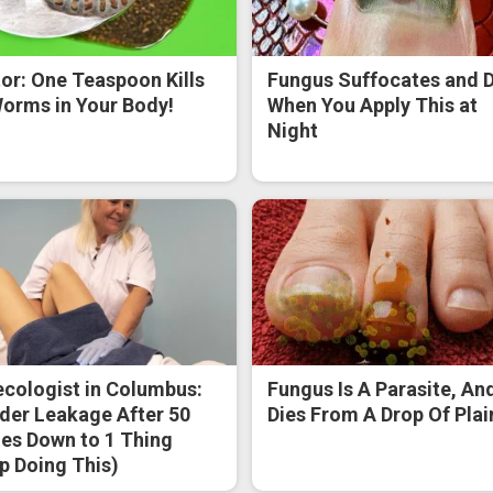
or: One Teaspoon Kills
Fungus Suffocates and D
Worms in Your Body!
When You Apply This at
Night
cologist in Columbus:
Fungus Is A Parasite, And
der Leakage After 50
Dies From A Drop Of Plain
s Down to 1 Thing
p Doing This)