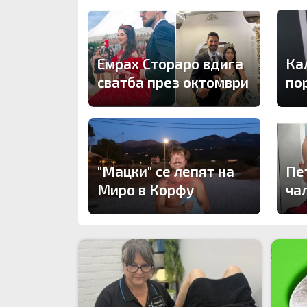
Емрах Стораро вдига
Ка
сватба през октомври
по
"Мацки" се лепят на
Пе
Миро в Корфу
ча