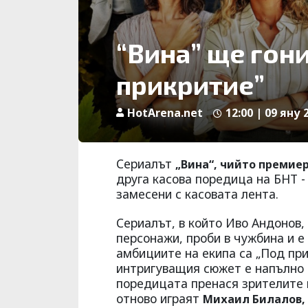
“Вина” ще гони
прикритие”
HotArena.net
12:00 | 09 яну 
Сериалът
„Вина“, чийто премиер
друга касова поредица на БНТ -
замесени с касовата лента.
Сериалът, в който Иво Андонов,
персонажи, проби в чужбина и е
амбициите на екипа са „Под при
интригуващия сюжет е напълно 
поредицата пренася зрителите в
отново играят
Михаил Билалов, 