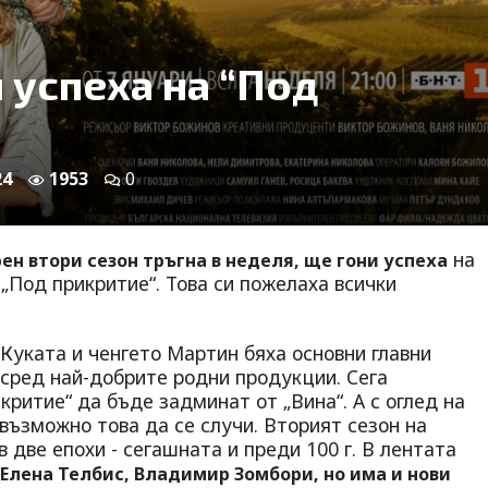
 успеха на “Под
24
1953
0
на
ен втори сезон тръгна в неделя, ще гони успеха
 „Под прикритие“. Това си пожелаха всички
 Куката и ченгето Мартин бяха основни главни
 сред най-добрите родни продукции. Сега
критие“ да бъде задминат от „Вина“. А с оглед на
възможно това да се случи. Вторият сезон на
 две епохи - сегашната и преди 100 г. В лентата
Елена Телбис, Владимир Зомбори, но има и нови