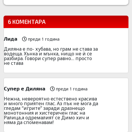
6 КОМЕНТАРА
Лида
преди 1 година
Диляна е по- хубава, но грам не става за
водеща. Хънка и мънка, нищо не ѝ се
разбира. Говори супер равно… просто
не става
Супер е Диляна
преди 1 година
Нежна, невероятно естествено красива
и много приятен глас. Аз пък не мога да
гледам “игрите” заради дразнещо
монотонния и хистеричен глас на
Ралица,а одремалият се Димо хич и
няма да споменавам!