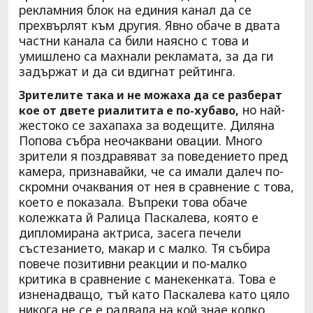
рекламния блок на единия канал да се
прехвърлят към другия. Явно обаче в двата
частни канала са били наясно с това и
умишлено са махнали рекламата, за да ги
задържат и да си вдигнат рейтинга.
Зрителите така и не можаха да се разберат
но най-
кое от двете риалитита е по-хубаво,
жестоко се захапаха за водещите. Диляна
Попова събра неочаквани овации. Много
зрители я поздравяват за поведението пред
камера, признавайки, че са имали далеч по-
скромни очаквания от нея в сравнение с това,
което е показала. Въпреки това обаче
колежката й Ралица Паскалева, която е
дипломирана актриса, засега печели
състезанието, макар и с малко. Тя събира
повече позитивни реакции и по-малко
критика в сравнение с манекенката. Това е
изненадващо, тъй като Паскалева като цяло
никога не се е радвала на кой знае колко