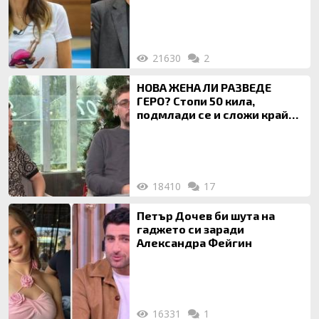
за локализирането й
21630
2
НОВА ЖЕНА ЛИ РАЗВЕДЕ
ГЕРО? Стопи 50 кила,
подмлади се и сложи край
на 20-годишен брак
18410
17
Петър Дочев би шута на
гаджето си заради
Александра Фейгин
16331
1