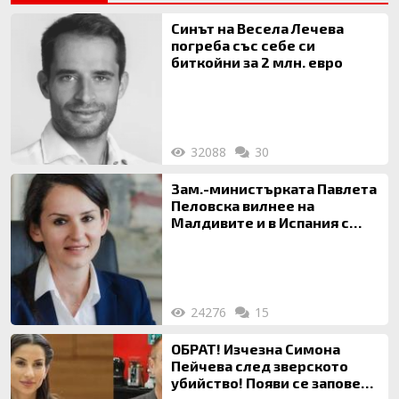
Синът на Весела Лечева
погреба със себе си
биткойни за 2 млн. евро
32088
30
Зам.-министърката Павлета
Пеловска вилнее на
Малдивите и в Испания с
богата любовница – брокер
на недвижими имоти
24276
15
ОБРАТ! Изчезна Симона
Пейчева след зверското
убийство! Появи се заповед