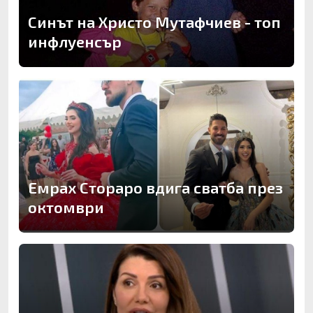
Синът на Христо Мутафчиев - топ
инфлуенсър
Емрах Стораро вдига сватба през
октомври