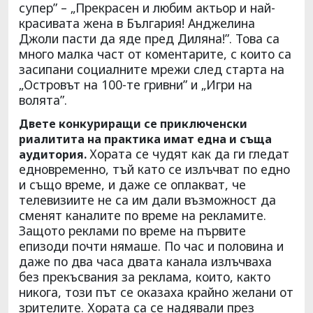
супер” – „Прекрасен и любим актьор и най-
красивата жена в България! Анджелина
Джоли пасти да яде пред Диляна!”. Това са
много малка част от коментарите, с които са
засипани социалните мрежи след старта на
„Островът на 100-те гривни” и „Игри на
волята”.
Двете конкуриращи се приключенски
риалитита на практика имат една и съща
Хората се чудят как да ги гледат
аудитория.
едновременно, тъй като се излъчват по едно
и също време, и даже се оплакват, че
телевизиите не са им дали възможност да
сменят каналите по време на рекламите.
Защото реклами по време на първите
епизоди почти нямаше. По час и половина и
даже по два часа двата канала излъчваха
без прекъсвания за реклама, които, както
никога, този път се оказаха крайно желани от
зрителите. Хората са се надявали през