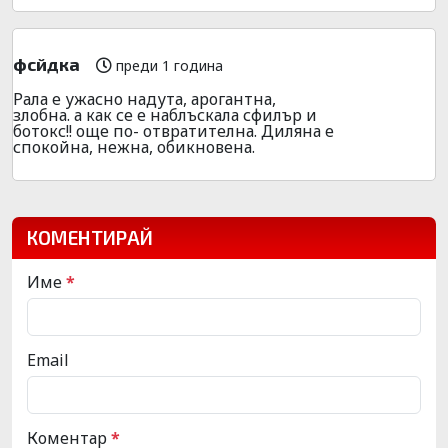
фсйдка
преди 1 година
Рала е ужасно надута, арогантна,
злобна. а как се е наблъскала сфилър и
ботокс!! още по- отвратителна. Диляна е
спокойна, нежна, обикновена.
КОМЕНТИРАЙ
Име
*
Email
Коментар
*