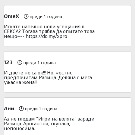
OmeX
преди 1 година
Иcкатe напълно нови yсещания в
CEKCA? Tогава тpябва да опитате това
нещо---- https://do.my/xpro
123
преди 1 година
И двете не са ок!!! Но, честно
предпочитам Ралица. Деляна е мега
ужасна жена!!!
Ани
преди 1 година
Аз не гледам "Игри на волята" заради
Ралица. Арогантна, глупава,
непоносима.