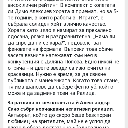
висок личен рейтинг. В комплект с колегата
си Димо Алексиев хората я приемат, но за 5-
те години, в които работи в „Игрите”, е
събрала солиден хейт в лично качество.
Хората като цяло я намират за прекалено
ядосана, рязка и раздразнителна. „Няма ли
да спре да ни се кара?”, недоволстват
феновете на формата. Въпреки това обаче
засега везните натежават към нея в
конкуренция с Диляна Попова. Едно никой не
отрича – и двете звезди са изключителни
красавици. Нужно е време, за да свикне
публиката с манекенката. Когато това стане,
тя има шансове да събере фен клуб, който
може и да задмине този на Ралица.
За разлика от нея колегата й Александър
.
Сано събра неочаквани негативни реакции
Актьорът, който до скоро беше безспорен
любимец на зрителите, май не е успял да
влезе в образ достатъчно убедително на