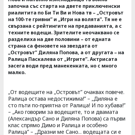
започна със старта на двете приключенски
риалитита по Би Ти Ви и Нова тв – „Островът
на 100-те гривни” и „Игри на волята”. Тя не е
свързана с рейтингите на предаванията, а с
техните водещи. Зрителите неочаквано се
разделиха на две половини – от едната
страна са феновете на звездата от
„Островът” Диляна Попова, а от другата – на
Ралица Паскалева от „Игрите”. Актрисата
засега води пред манекенката, но с много
малко.
„От водещите на „Островът” очаквах повече.
Ралица остава недостижима!” – „Диляна е
сто пъти по-приятна от Ралица! И по хубава!”
– „Ако говорим за водещите, то и двамата
(Александър Сано и Диляна Попова) са първи
клас спрямо Димо и Ралица и особено
Ралица” – „Дразни ме Сано... водещата си е