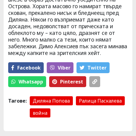
Острова. Хората масово го намират твърде
скован, прекалено нисък и бледнеещ пред
Диляна. Някои го възприемат даже като
досаден, недоволстват от прическата и
облеклото му – като цяло, дразнят се от
него. Много малко са тези, които нямат
забележки. Димо Алексиев пък засега минава
между капките на зрителския хейт.
Facebook
Viber
Тwitter
Whatsapp
Pinterest
Тагове:
Диляна Попова
Ралица Паскалева
война