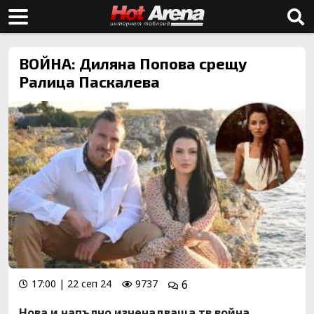
ВОЙНА: Диляна Попова срещу
Ралица Паскалева
17:00 | 22 сеп 24
9737
6
Нова и напълно изненадваща тв война