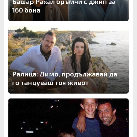
Башар Рахал бръмчи с джип за
160 бона
Ралица: Димо, продължавай да
го танцуваш тоя живот