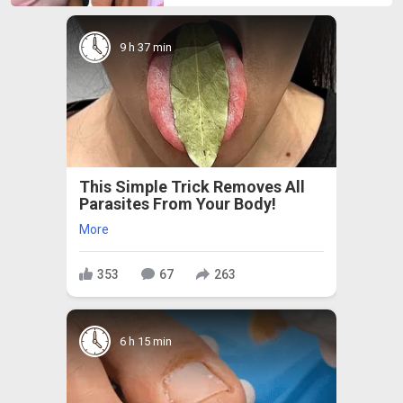
9 h 37 min
This Simple Trick Removes All
Parasites From Your Body!
More
353
67
263
6 h 15 min