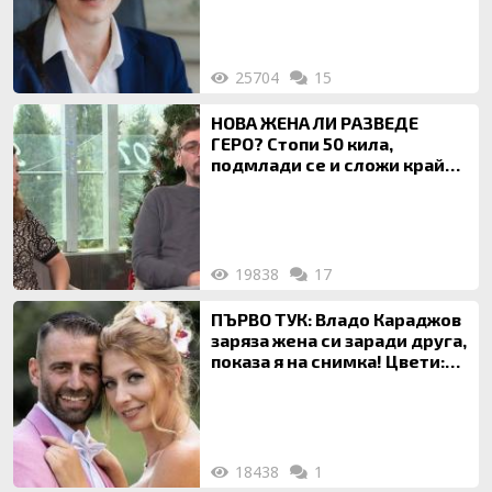
на недвижими имоти
25704
15
НОВА ЖЕНА ЛИ РАЗВЕДЕ
ГЕРО? Стопи 50 кила,
подмлади се и сложи край
на 20-годишен брак
19838
17
ПЪРВО ТУК: Владо Караджов
заряза жена си заради друга,
показа я на снимка! Цвети:
Ти си фалшив герой!
18438
1