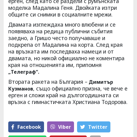
ерген, след като се раздели с румънската
моделка Мадалина Геня. Двойката изтри
общите си снимки в социалните мрежи.
Двамата изглеждаха много влюбени и се
появяваха на редица публични събития
заедно, а Гришо често получаваше и
подкрепа от Мадалина на корта. След края
на връзката им последваха намеци и от
двамата, но никой официално не коментира
края на отношенията им, припомня
„Телеграф“.
Втората ракета на България –
Димитър
, също официално призна, че вече е
Кузманов
ерген и сложи край на дългогодишната си
връзка с гимнастичката Христиана Тодорова.
Facebook
Viber
Тwitter