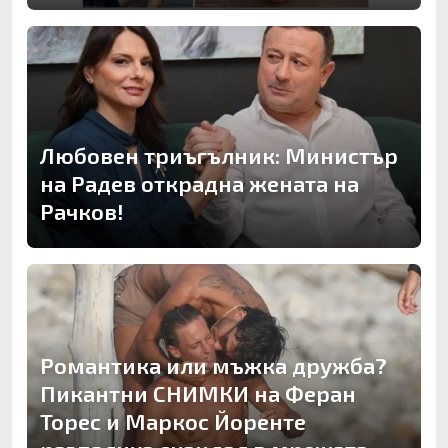
Любовен триъгълник: Министър
на Радев открадна жената на
Рачков!
Романтика или мъжка дружба?
Пикантни СНИМКИ на Феран
Торес и Маркос Йоренте