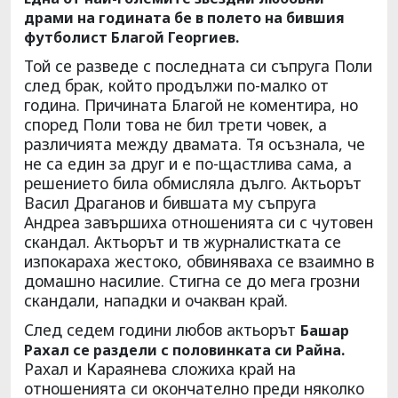
драми на годината бе в полето на бившия
футболист Благой Георгиев.
Той се разведе с последната си съпруга Поли
след брак, който продължи по-малко от
година. Причината Благой не коментира, но
според Поли това не бил трети човек, а
различията между двамата. Тя осъзнала, че
не са един за друг и е по-щастлива сама, а
решението била обмисляла дълго. Актьорът
Васил Драганов и бившата му съпруга
Андреа завършиха отношенията си с чутовен
скандал. Актьорът и тв журналистката се
изпокараха жестоко, обвиняваха се взаимно в
домашно насилие. Стигна се до мега грозни
скандали, нападки и очакван край.
След седем години любов актьорът
Башар
Рахал се раздели с половинката си Райна.
Рахал и Караянева сложиха край на
отношенията си окончателно преди няколко