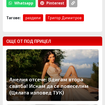
Whatsapp
Pinterest
Тагове:
раздели
Григор Димитров
ОЩЕ ОТ ПОД ПРИЦЕЛ
Анелия отсече: Вдигам втора
сватба! Искам да се повеселим
(Цялата изповед ТУК)