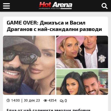
GAME OVER: Джизъса и Васил
Драганов с най-скандални разводи
14:00 | 30 дек 23
4354
0
Една от най-големите звездни любовни