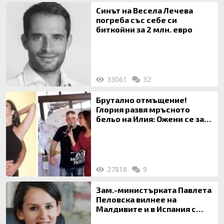
Синът на Весела Лечева
погреба със себе си
биткойни за 2 млн. евро
33061
32
Брутално отмъщение!
Глория развя мръсното
бельо на Илия: Ожени се за
120 кг жена, заряза Симона,
за да гледа чуждо дете!
27818
9
Зам.-министърката Павлета
Пеловска вилнее на
Малдивите и в Испания с
богата любовница – брокер