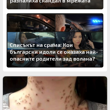
разпалиха скандал в мрежата
Списъкът на срама: Кои
български идоли се оказаха най-
опасните родители зад волана?