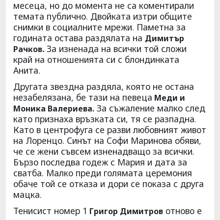
месеца, но до момента не са коментирали
темата публично. Двойката изтри общите
снимки в социалните мрежи. Паметна за
годината остава раздялата на
Димитър
За изненада на всички той сложи
Рачков.
край на отношенията си с блондинката
Анита.
Другата звездна раздяла, която не остана
незабелязана, бе тази на певеца
Меди и
За съжаление малко след
Моника Валериева.
като признаха връзката си, тя се разпадна.
Като в центрофуга се разви любовният живот
на Лоренцо. Синът на Софи Маринова обяви,
че се жени съвсем изненадващо за всички.
Бързо последва годеж с Мария и дата за
сватба. Малко преди голямата церемония
обаче той се отказа и дори се показа с друга
мацка.
Тенисист номер 1
отново е
Григор Димитров