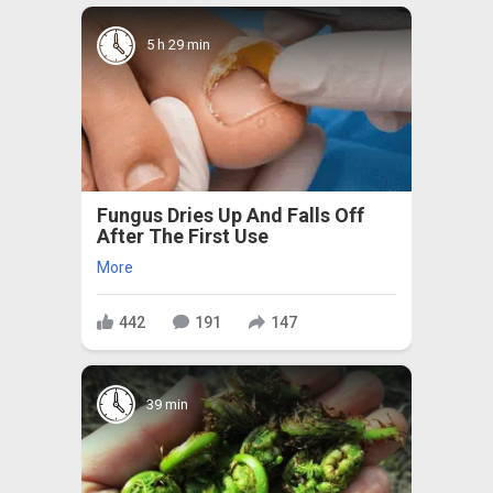
5 h 29 min
Fungus Dries Up And Falls Off
After The First Use
More
442
191
147
39 min