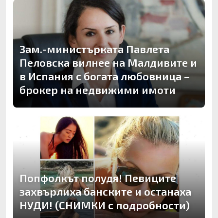
Зам.-министърката Павлета
Пеловска вилнее на Малдивите и
в Испания с богата любовница –
брокер на недвижими имоти
Попфолкът полудя! Певиците
захвърлиха банските и останаха
НУДИ! (СНИМКИ с подробности)