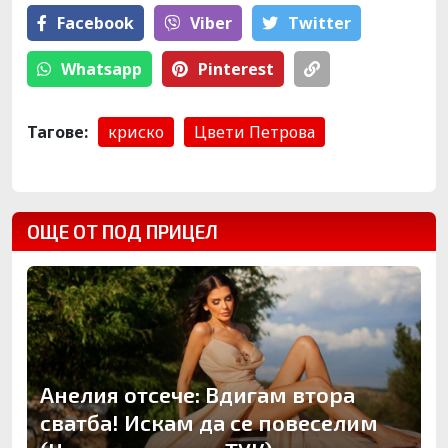
Facebook
Viber
Тwitter
Whatsapp
Pinterest
Тагове:
криско
Цвети Петрова
ОЩЕ ОТ ПОД ПРИЦЕЛ
Анелия отсече: Вдигам втора
сватба! Искам да се повеселим