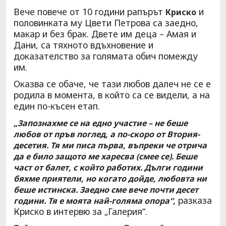
Вече повече от 10 години рапърът
и
Криско
половинката му Цвети Петрова са заедно,
макар и без брак. Двете им деца – Амая и
Дани, са тяхното вдъхновение и
доказателство за голямата обич помежду
им.
Оказва се обаче, че тази любов далеч не се е
родила в момента, в който са се видели, а на
един по-късен етап.
„Запознахме се на едно участие – не беше
любов от пръв поглед, а по-скоро от Втория-
десетия. Тя ми писа първа, въпреки че отрича
да е било защото ме харесва (смее се). Беше
част от балет, с който работих. Дълги години
бяхме приятели, но когато дойде, любовта ни
беше истинска. Заедно сме вече почти десет
разказа
години. Тя е моята най-голяма опора“,
Криско в интервю за „Галерия“.