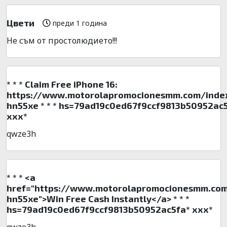
Цвети
преди 1 година
Не съм от простолюдието!!!
* * * Claim Free iPhone 16:
https://www.motorolapromocionesmm.com/inde
hn55xe * * * hs=79ad19c0ed67f9ccf9813b50952ac
ххх*
qwze3h
* * * <a
href="https://www.motorolapromocionesmm.com
hn55xe">Win Free Cash Instantly</a> * * *
hs=79ad19c0ed67f9ccf9813b50952ac5fa* ххх*
qwze3h