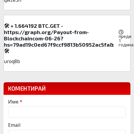
🛠 + 1.664192 BTC.GET -
https://graph.org/Payout-from-
преди
Blockchaincom-06-26?
1
hs=79ad19c0ed67f9ccf9813b50952ac5fa&
година
🛠
uroq8b
КОМЕНТИРАЙ
Име
*
Email