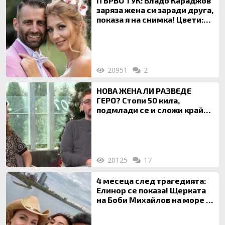
ПЪРВО ТУК: Владо Караджов
заряза жена си заради друга,
показа я на снимка! Цвети:
Ти си фалшив герой!
20951
2
НОВА ЖЕНА ЛИ РАЗВЕДЕ
ГЕРО? Стопи 50 кила,
подмлади се и сложи край
на 20-годишен брак
20125
17
4 месеца след трагедията:
Елинор се показа! Щерката
на Боби Михайлов на море с
майка си