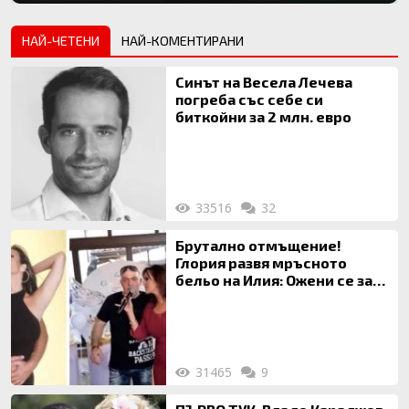
НАЙ-ЧЕТЕНИ
НАЙ-КОМЕНТИРАНИ
Синът на Весела Лечева
погреба със себе си
биткойни за 2 млн. евро
33516
32
Брутално отмъщение!
Глория развя мръсното
бельо на Илия: Ожени се за
120 кг жена, заряза Симона,
за да гледа чуждо дете!
31465
9