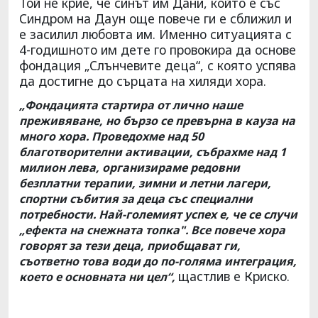
Той не крие, че синът им Дани, който е със
Синдром на Даун още повече ги е сближил и
е засилил любовта им. Именно ситуацията с
4-годишното им дете го провокира да основе
фондация „Слънчевите деца“, с която успява
да достигне до сърцата на хиляди хора.
„Фондацията стартира от лично наше
преживяване, но бързо се превърна в кауза на
много хора. Проведохме над 50
благотворителни активации, събрахме над 1
милион лева, организираме редовни
безплатни терапии, зимни и летни лагери,
спортни събития за деца със специални
потребности. Най-големият успех е, че се случи
„ефекта на снежната топка". Все повече хора
говорят за тези деца, приобщават ги,
съответно това води до по-голяма интеграция,
щастлив е Криско.
което е основната ни цел“,