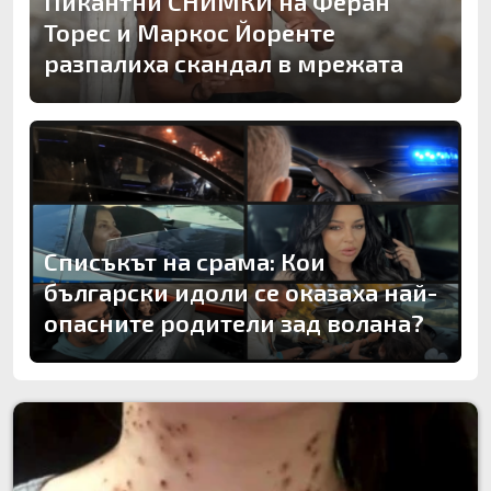
Пикантни СНИМКИ на Феран
Торес и Маркос Йоренте
разпалиха скандал в мрежата
Списъкът на срама: Кои
български идоли се оказаха най-
опасните родители зад волана?