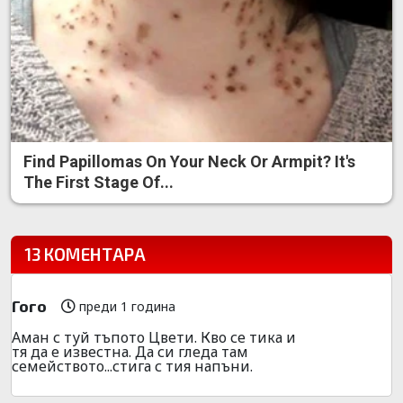
Find Papillomas On Your Neck Or Armpit? It's
The First Stage Of...
13 КОМЕНТАРА
Гого
преди 1 година
Аман с туй тъпото Цвети. Кво се тика и
тя да е известна. Да си гледа там
семейството...стига с тия напъни.