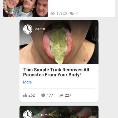
17920
7
20 min
This Simple Trick Removes All
Parasites From Your Body!
More
262
177
227
1 h 15 min