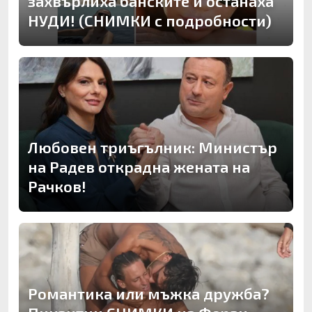
захвърлиха банските и останаха
НУДИ! (СНИМКИ с подробности)
Любовен триъгълник: Министър
на Радев открадна жената на
Рачков!
Романтика или мъжка дружба?