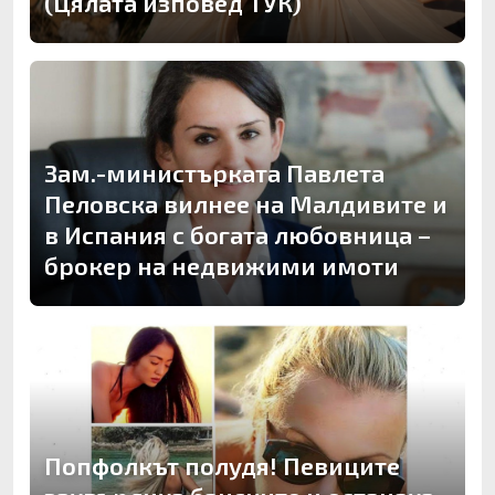
(Цялата изповед ТУК)
Зам.-министърката Павлета
Пеловска вилнее на Малдивите и
в Испания с богата любовница –
брокер на недвижими имоти
Попфолкът полудя! Певиците