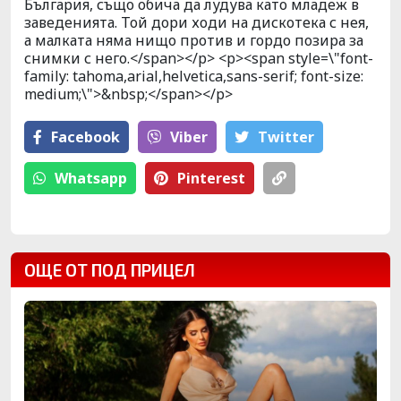
България, също обича да лудува като младеж в
заведенията. Той дори ходи на дискотека с нея,
а малката няма нищо против и гордо позира за
снимки с него.</span></p> <p><span style=\"font-
family: tahoma,arial,helvetica,sans-serif; font-size:
medium;\">&nbsp;</span></p>
Facebook
Viber
Тwitter
Whatsapp
Pinterest
ОЩЕ ОТ ПОД ПРИЦЕЛ