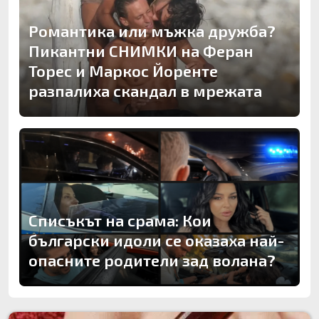
Романтика или мъжка дружба?
Пикантни СНИМКИ на Феран
Торес и Маркос Йоренте
разпалиха скандал в мрежата
Списъкът на срама: Кои
български идоли се оказаха най-
опасните родители зад волана?