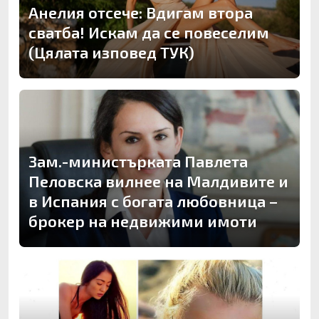
Анелия отсече: Вдигам втора
сватба! Искам да се повеселим
(Цялата изповед ТУК)
Зам.-министърката Павлета
Пеловска вилнее на Малдивите и
в Испания с богата любовница –
брокер на недвижими имоти