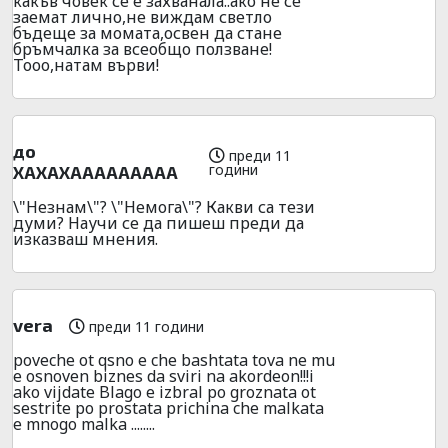
какъв човек се е захванала..ако не се
заемат лично,не виждам светло
бъдеще за момата,освен да стане
бръмчалка за всеобщо ползване!
Тооо,натам върви!
до
преди 11
години
ХАХАХААААААААА
\"Незнам\"? \"Немога\"? Какви са тези
думи? Научи се да пишеш преди да
изказваш мнения.
vera
преди 11 години
poveche ot qsno e che bashtata tova ne mu
e osnoven biznes da sviri na akordeon!!!i
ako vijdate Blago e izbral po groznata ot
sestrite po prostata prichina che malkata
e mnogo malka ........