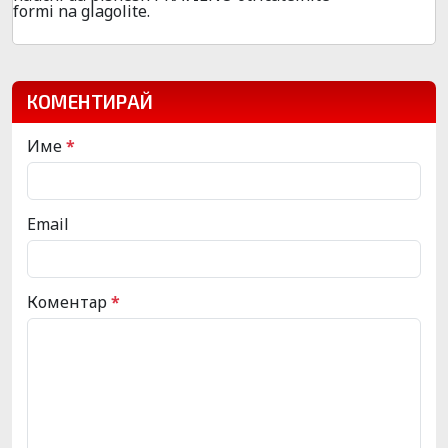
formi na glagolite.
КОМЕНТИРАЙ
Име
*
Email
Коментар
*