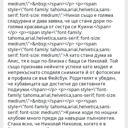
medium;\">&nbsp;</span></p> <p><span
style=\"font-family: tahoma,arial,helvetica,sans-
serif; font-size: medium;\">Никол също е голяма
сладурана и дава заявка, че ще стане дори по-
голяма красавица от сестра си Куини.</span>
</p> <p><span style=\"font-family:
tahoma,arial,helvetica,sans-serif; font-size:
medium;\">&nbsp;</span></p> <p><span
style=\"font-family: tahoma,arial,helvetica,sans-
serif; font-size: medium;\">А като стана дума за
Алис, тя е още по-близка с баща си Николай. Той
също признава нейните успехи като модел и
непрекъснато споделя снимките й от фотосесии
в профила си във Фейсбук. Родителят е убеден,
че хубавицата ще достигне до световните
подиуми.</span></p> <p><span style=\"font-
family: tahoma,arial,helvetica,sans-serif; font-size:
medium;\">&nbsp;</span></p> <p><span
style=\"font-family: tahoma,arial,helvetica,sans-
serif; font-size: medium;\">Куини ходи по нощни
клубове много преди да навърши пълнолетие.
Стана ясно, че Николай Николов, когато е в