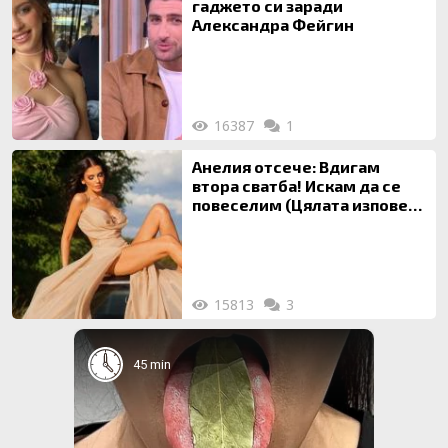
гаджето си заради
Александра Фейгин
16387
1
Анелия отсече: Вдигам
втора сватба! Искам да се
повеселим (Цялата изповед
ТУК)
15813
3
45 min