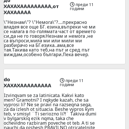
до
преди 11
ХАХАХААААААААА,oт
години
ХАХААААА
\"Незнам\"? \"Немога\"?.....прекрасно
владея все още БГ. езика,въпреки че ми
се налага в по-голямата част от времето
си,да не го говоря.Незнам и немога ,не
са въпроси,мила ми или мили ми
разбирачо на БГ.езика...ама,все
тая.Такива като теб,на път и сред път
виждам,особено българи.Лека вечер.
do
преди 11
години
ХАХАХААААААААА
Izvinqvam se za latinicata. Kakvi kato
men? Gramotni? I nqkyde kazah, che sa
vyprosi li? Ne se pravi na razseqna sega,
za da izlesh ot situacia. Beshe vypros kym
teb, v smisyl ¨Ti seriozno li?!¨ Takiva dumi
v bylgarskiq ezik nqma, taka che
ochevidno razbiram poveche ot teb. A ti se
nauchi da pishesh PRAVILNO otricatelnite