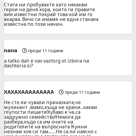
Стига ни пробувахте като някакви
герои на деня хора, които ги правите
вие известни покрай това кой им го
вкарва. Вече си имаме не една станала
известна по този начин.
nana
преди 11 години
a tatko dali e vav vaztorg ot izbora na
dashteria si?
ХАХАХААААААААА
преди 11 години
Не сте ли чували приказката,че
музикант ,мамо,къща не храни...какви
глупости пишете!Хубаво е че,са
задружно семейство!Немога да
разбера,къде са им очите на
родителите на въпросната Куини
незнам коя си там........Не са ли наясно с