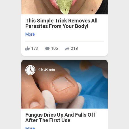
This Simple Trick Removes All
Parasites From Your Body!
More
173
105
218
9 h 49 min
Fungus Dries Up And Falls Off
After The First Use
More