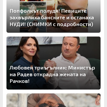
Попфолкът полудя! Певиците
захвърлиха банските и останаха
НУДИ! (СНИМКИ с подробности)
Любовен триъгълник: Министър
на Радев открадна жената на
Рачков!