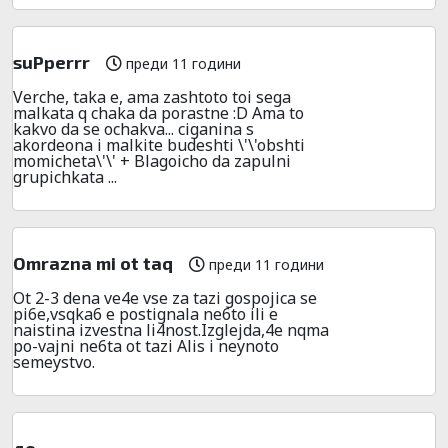
suPperrr
преди 11 години
Verche, taka e, ama zashtoto toi sega
malkata q chaka da porastne :D Ama to
kakvo da se ochakva... ciganina s
akordeona i malkite budeshti \'\'obshti
momicheta\'\' + Blagoicho da zapulni
grupichkata ...
Omrazna mi ot taq
преди 11 години
Ot 2-3 dena ve4e vse za tazi gospojica se
pi6e,vsqka6 e postignala ne6to ili e
naistina izvestna li4nost.Izglejda,4e nqma
po-vajni ne6ta ot tazi Alis i neynoto
semeystvo.