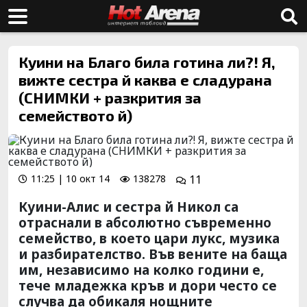
Куини на Благо била готина ли?! Я,
вижте сестра й каква е сладурана
(СНИМКИ + разкрития за
семейството й)
11:25 | 10 окт 14
138278
11
Куини-Алис и сестра й Никол са
отраснали в абсолютно съвременно
семейство, в което цари лукс, музика
и разбирателство. Във вените на баща
им, независимо на колко години е,
тече младежка кръв и дори често се
случва да обикаля нощните