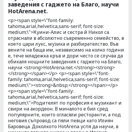
заведения с гаджето на Благо, научи
HotArena.net.
<p><span style=\"font-family:
tahoma,arial,helvetica,sans-serif; font-size:
medium;\">Куини-Алис и сестра й Никол са
отраснали в абсолютно съвременно семейство, в
което цари лукс, музика и разбирателство. Във
вените на баща им, независимо на колко години
е, тече младежка кръв и дори често се случва да
обикаля нощните заведения с гаджето на Благо,
научи <strong>HotArena.net.</strong><strong>
</strong></span></p> <p><span style=\"font-
family: tahoma,arial,helvetica,sans-serif; font-size:
medium;\"><strong>&nbsp;</strong></span></p>
<p><span style=\"font-family:
tahoma,arial,helvetica,sans-serif; font-size:
medium;\">Родителят по професия е музикант и
свири на акордеон. В миналото е бил сред
популярните, които огласяли ресторанти, а под
неговия съпровод са пяли певци като Илиян
Баровеца. Доколкото HotArena успя да научи, в