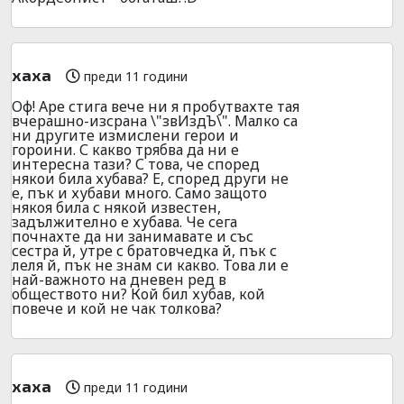
хаха
преди 11 години
Оф! Аре стига вече ни я пробутвахте тая
вчерашно-изсрана \"звИздЪ\". Малко са
ни другите измислени герои и
гороини. С какво трябва да ни е
интересна тази? С това, че според
някои била хубава? Е, според други не
е, пък и хубави много. Само защото
някоя била с някой известен,
задължително е хубава. Че сега
почнахте да ни занимавате и със
сестра й, утре с братовчедка й, пък с
леля й, пък не знам си какво. Това ли е
най-важното на дневен ред в
обществото ни? Кой бил хубав, кой
повече и кой не чак толкова?
хаха
преди 11 години