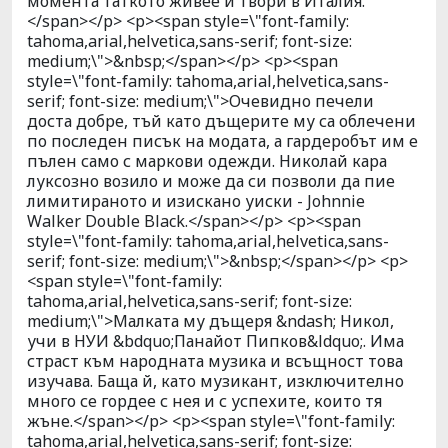
момента таткото живее и твори в Италия.
</span></p> <p><span style=\"font-family:
tahoma,arial,helvetica,sans-serif; font-size:
medium;\">&nbsp;</span></p> <p><span
style=\"font-family: tahoma,arial,helvetica,sans-
serif; font-size: medium;\">Очевидно печели
доста добре, тъй като дъщерите му са облечени
по последен писък на модата, а гардеробът им е
пълен само с маркови одежди. Николай кара
луксозно возило и може да си позволи да пие
лимитираното и изискано уиски - Johnnie
Walker Double Black.</span></p> <p><span
style=\"font-family: tahoma,arial,helvetica,sans-
serif; font-size: medium;\">&nbsp;</span></p> <p>
<span style=\"font-family:
tahoma,arial,helvetica,sans-serif; font-size:
medium;\">Малката му дъщеря &ndash; Никол,
учи в НУИ &bdquo;Панайот Пипков&ldquo;. Има
страст към народната музика и всъщност това
изучава. Баща й, като музикант, изключително
много се гордее с нея и с успехите, които тя
жъне.</span></p> <p><span style=\"font-family:
tahoma,arial,helvetica,sans-serif; font-size: