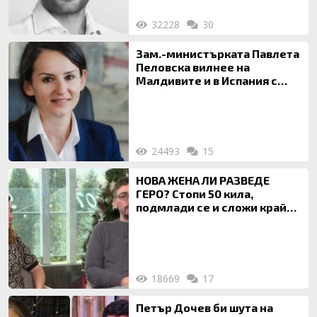
32228
30
Зам.-министърката Павлета
Пеловска вилнее на
Малдивите и в Испания с
богата любовница – брокер
на недвижими имоти
24493
15
НОВА ЖЕНА ЛИ РАЗВЕДЕ
ГЕРО? Стопи 50 кила,
подмлади се и сложи край
на 20-годишен брак
18669
17
Петър Дочев би шута на