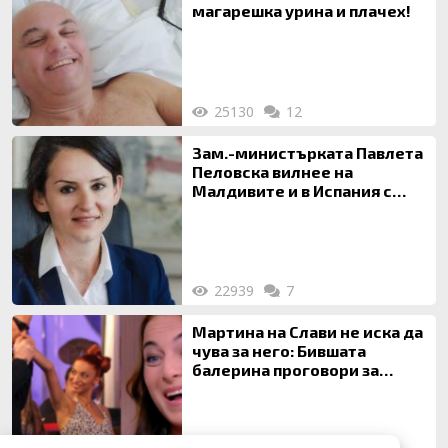
магарешка урина и плачех!
25130
12
Зам.-министърката Павлета
Пеловска вилнее на
Малдивите и в Испания с
богата любовница – брокер
на недвижими имоти
22939
7
Мартина на Слави не иска да
чува за него: Бившата
балерина проговори за
живота си с Дългия