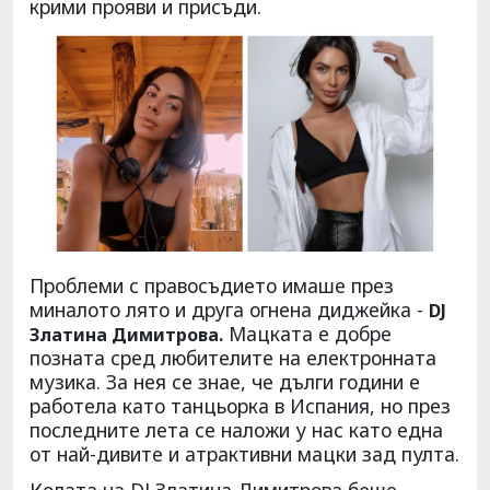
крими прояви и присъди.
Проблеми с правосъдието имаше през
миналото лято и друга огнена диджейка -
DJ
Мацката е добре
Златина Димитрова.
позната сред любителите на електронната
музика. За нея се знае, че дълги години е
работела като танцьорка в Испания, но през
последните лета се наложи у нас като една
от най-дивите и атрактивни мацки зад пулта.