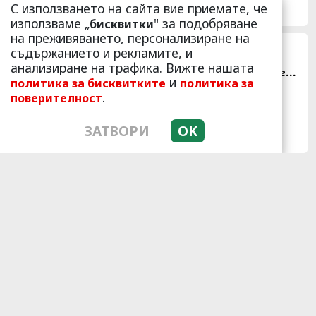
С използването на сайта вие приемате, че
22512
11
използваме „
" за подобряване
бисквитки
на преживяването, персонализиране на
ОБРАТ! Изчезна Симона
съдържанието и рекламите, и
Пейчева след зверското
анализиране на трафика. Вижте нашата
убийство! Появи се заповед
и
политика за бисквитките
политика за
за локализирането й
.
поверителност
ЗАТВОРИ
OK
19943
2
1 h 10 min
Fungus Dries Up And Falls Off
After The First Use