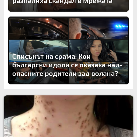
разпалиха скандал в мрежата
Списъкът на срама: Кои
български идоли се оказаха най-
опасните родители зад волана?