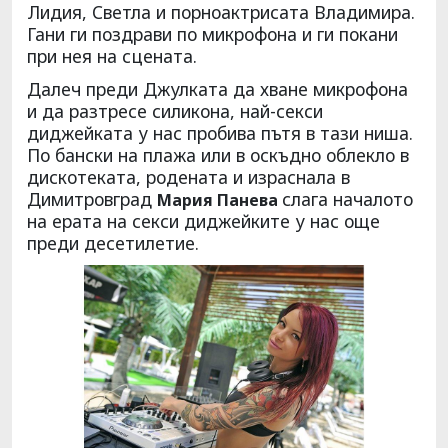
Лидия, Светла и порноактрисата Владимира.
Гани ги поздрави по микрофона и ги покани
при нея на сцената.
Далеч преди Джулката да хване микрофона
и да разтресе силикона, най-секси
диджейката у нас пробива пътя в тази ниша.
По бански на плажа или в оскъдно облекло в
дискотеката, родената и израснала в
Димитровград
слага началото
Мария Панева
на ерата на секси диджейките у нас още
преди десетилетие.