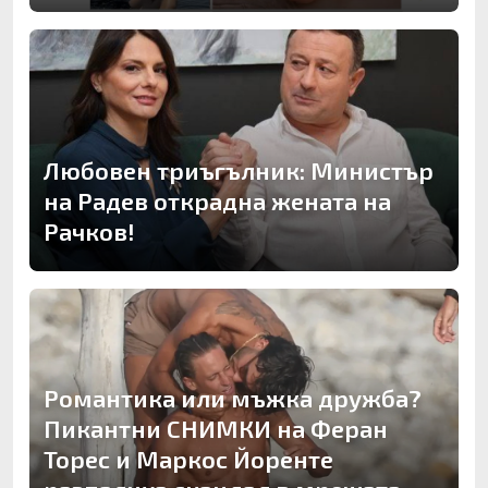
Любовен триъгълник: Министър
на Радев открадна жената на
Рачков!
Романтика или мъжка дружба?
Пикантни СНИМКИ на Феран
Торес и Маркос Йоренте