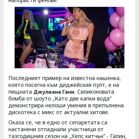
Последният пример на известна нашенка,
която посегна към диджейския пулт, е на
пищната
. Силиконовата
Джулиана Гани
бомба от шоуто „Като две капки вода“
демонстрира нелоши умения в препълнена
дискотека с микс от актуални хитове.
Оказа се, че в едно от сепаретата са
настанени отпаднали участници от
тазгодишния сезон на „Хелс китчьн“ - Галин,