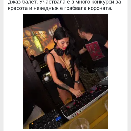
джаз балет. Участвала е в много конкурси за
красота и неведнъж е грабвала короната.