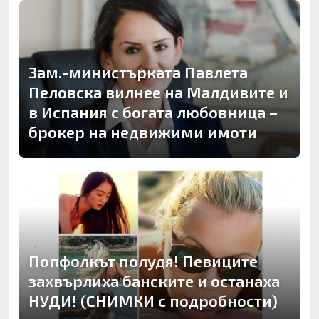
Зам.-министърката Павлета
Пеловска вилнее на Малдивите и
в Испания с богата любовница –
брокер на недвижими имоти
Попфолкът полудя! Певиците
захвърлиха банските и останаха
НУДИ! (СНИМКИ с подробности)