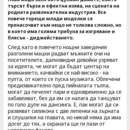
търсят бърза и ефектна изява, на сцената на
родната развлекателна индустрия. Все
повече горещи млади моделки се
пренасочват към нещо не толкова сложно, но
в което има голяма трибуна за изгряване и
блясък - диджействането.
След като в повечето нощни заведения
разголени мацки радват мъжките очи на
посетителите, далновидни девойки узряват
за идеята, че могат да бъдат център на
вниманието, качвайки се най-високо - на
пулта, от които се пуска музиката. Облечени
предизвикателно пред пийналата тълпа,
могат да печелят пари и едновременно да се
забавляват, без да им се налага да танцуват
по голо дупе на дансинга. Е, пак могат да си
развяват силикона с две лепенки на зърната
и слушалки на главата, но никой няма да има
досег до тях, а охраната ще ги пази от
напористи фенове.