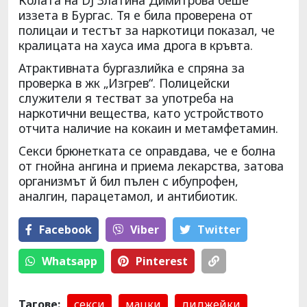
Колата на DJ Златина Димитрова беше
иззета в Бургас. Тя е била проверена от
полицаи и тестът за наркотици показал, че
кралицата на хауса има дрога в кръвта.
Атрактивната бургазлийка е спряна за
проверка в жк „Изгрев“. Полицейски
служители я тестват за употреба на
наркотични вещества, като устройството
отчита наличие на кокаин и метамфетамин.
Секси брюнетката се оправдава, че е болна
от гнойна ангина и приема лекарства, затова
организмът й бил пълен с ибупрофен,
аналгин, парацетамол, и антибиотик.
Facebook
Viber
Тwitter
Whatsapp
Pinterest
Тагове:
секси
мацки
диджейки