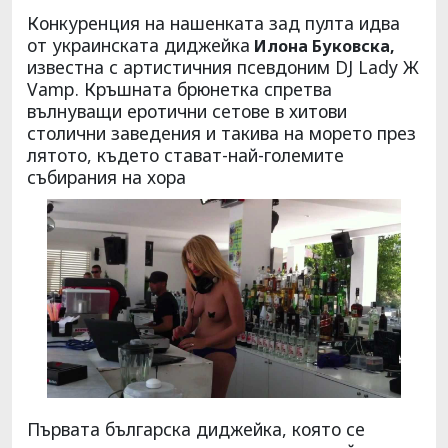
Конкуренция на нашенката зад пулта идва
от украинската диджейка
Илона Буковска,
известна с артистичния псевдоним DJ Lady Ж
Vamp. Кръшната брюнетка спретва
вълнуващи еротични сетове в хитови
столични заведения и такива на морето през
лятото, където стават-най-големите
събирания на хора
Първата българска диджейка, която се