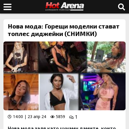
Нова мода: Горещи моделки стават
топлес диджейки (СНИМКИ)
14:00 | 23 апр 24
5859
1
Нова мода заля като цунамн дамите, които