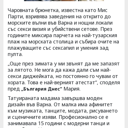
Чаровната брюнетка, известна като Мис
Парти, взривява заведения на открито до
морските вълни във Варна и нощни локали
със секси визия и убийствени сетове. През
годините миксира парчета на най-тузарския
плаж на морската столица и събира очите на
плажуващите със сексапил и умения зад
пулта.
„Още през зимата у ми звънят да ме запазят
за лятото. Не мога да кажа дали съм най-
секси диджейката, но постоянно го чувам от
хората. Това е най-верният атестат“, споделя
пред
Мария.
„България Днес“
Татуираната мадама завършва моден
дизайн във Варна. От малка има афинитет
към музиката, танците, модата, рисуването
и сценичните изяви. Професионално се е
занимавала 15 години с модерни танци и