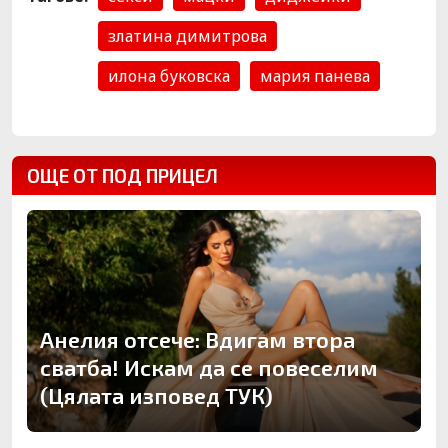
златина димитрова
илона буковска
мария панева
ОЩЕ ОТ ПОД ПРИЦЕЛ
Анелия отсече: Вдигам втора
сватба! Искам да се повеселим
(Цялата изповед ТУК)