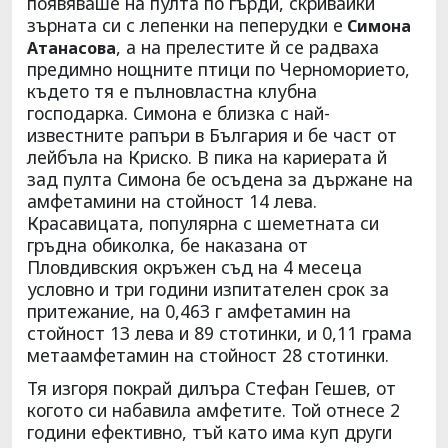
появяваше на пулта по гърди, скривайки
зърната си с лепенки на пеперудки е
Симона
, а на прелестите й се радваха
Атанасова
предимно нощните птици по Черноморието,
където тя е пълновластна клубна
господарка. Симона е близка с най-
известните рапъри в България и бе част от
лейбъла на Криско. В пика на кариерата й
зад пулта Симона бе осъдена за държане на
амфетамини на стойност 14 лева.
Красавицата, популярна с шеметната си
гръдна обиколка, бе наказана от
Пловдивския окръжен съд на 4 месеца
условно и три години изпитателен срок за
притежание, на 0,463 г амфетамин на
стойност 13 лева и 89 стотинки, и 0,11 грама
метаамфетамин на стойност 28 стотинки.
Тя изгоря покрай дилъра Стефан Гешев, от
когото си набавила амфетите. Той отнесе 2
години ефективно, тъй като има куп други