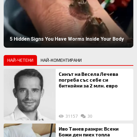
5 Hidden Signs You Have Worms Inside Your Body
НАЙ-ЧЕТЕНИ
НАЙ-КОМЕНТИРАНИ
Синът на Весела Лечева
погреба със себе си
биткойни за 2 млн. евро
31157
30
Иво Танев разкри: Всеки
Божи ден пиех топла