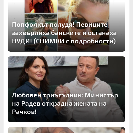
Попфолкът полудя! Певиците
захвърлиха банските и останаха
НУДИ! (СНИМКИ с подробности)
Любовен триъгълник: Министър
на Радев открадна жената на
Рачков!