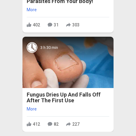
Parasites From Your Body!
More
402
31
303
3 h 30 min
Fungus Dries Up And Falls Off
After The First Use
More
412
82
227