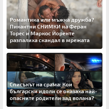
Романтика или мъжка дружба?
Пикантни СНИМКИ на Феран
Торес и Маркос Йоренте
разпалиха скандал в мрежата
Списъкът на срама: Кои
български идоли се оказаха най-
опасните родители зад волана?