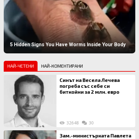
5 Hidden Signs You Have Worms Inside Your Body
НАЙ-ЧЕТЕНИ
НАЙ-КОМЕНТИРАНИ
Синът на Весела Лечева
погреба със себе си
биткойни за 2 млн. евро
32648
30
Зам.-министърката Павлета