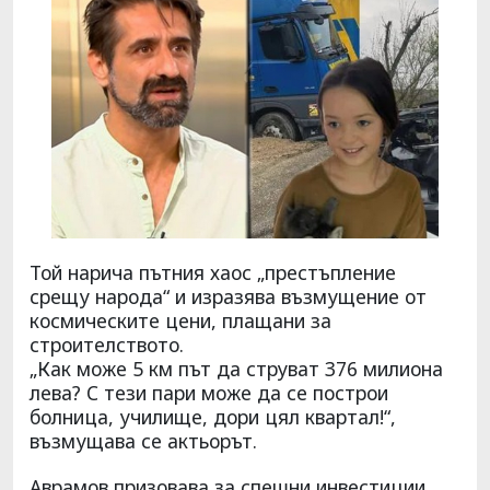
Той нарича пътния хаос „престъпление
срещу народа“ и изразява възмущение от
космическите цени, плащани за
строителството.
„Как може 5 км път да струват 376 милиона
лева? С тези пари може да се построи
болница, училище, дори цял квартал!“,
възмущава се актьорът.
Аврамов призовава за спешни инвестиции,