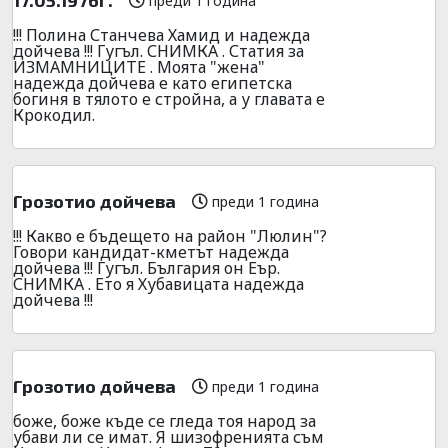
преди 1 година
!!! Полина Станчева Хамид и надежда
дойчева !!! Гугъл. СНИМКА . Статия за
ИЗМАМНИЦИТЕ . Моята "жена"
надежда дойчева е като египетска
богиня в тялото е стройна, а у главата е
Крокодил.
Грозотио дойчева
преди 1 година
!!! Какво е бъдещето на район "Люлин"?
Говори кандидат-кметът надежда
дойчева !!! Гугъл. България он Еър.
СНИМКА . Ето я Хубавицата надежда
дойчева !!!
Грозотио дойчева
преди 1 година
боже, боже къде се гледа тоя народ за
убави ли се имат. Я шизофренията съм