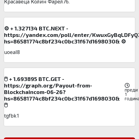
Красавеца Колин Фарел76.
⚙ + 1.327134 BTC.NEXT -
https://yandex.com/poll/enter/KwuxGyBqLDFy
hs=86581774c8bf234c0bc31f67d1698030& ⚙
uoeal8
🖱 + 1.693895 BTC.GET -
https://graph.org/Payout-from-
преди
Blockchaincom-06-26?
1
hs=86581774c8bf234c0bc31f67d1698030&
годин
🖱
tgfbk1