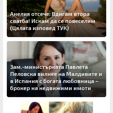
Анелия отсече: Вдигам втора
сватба! Искам да се повеселим
(Цялата изповед ТУК)
Зам.-министърката Павлета
Пеловска вилнее на Малдивите и
в Испания с богата любовница –
брокер на недвижими имоти