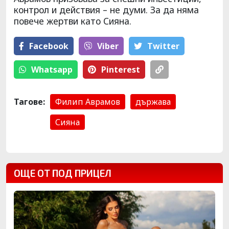
контрол и действия – не думи. За да няма
повече жертви като Сияна.
Facebook
Viber
Тwitter
Whatsapp
Pinterest
Тагове:
Филип Аврамов
държава
Сияна
ОЩЕ ОТ ПОД ПРИЦЕЛ