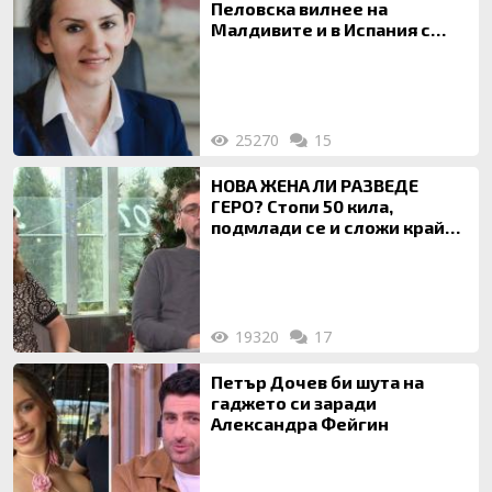
Пеловска вилнее на
Малдивите и в Испания с
богата любовница – брокер
на недвижими имоти
25270
15
НОВА ЖЕНА ЛИ РАЗВЕДЕ
ГЕРО? Стопи 50 кила,
подмлади се и сложи край
на 20-годишен брак
19320
17
Петър Дочев би шута на
гаджето си заради
Александра Фейгин