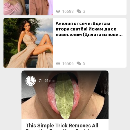
16688
3
Анелия отсече: Вдигам
втора сватба! Искам да се
повеселим (Цялата изповед
ТУК)
16506
5
7 h 51 min
This Simple Trick Removes All