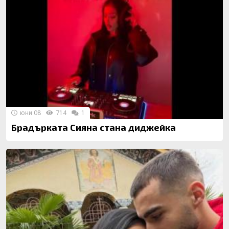
юни 08
714
1
Брадърката Сияна стана диджейка