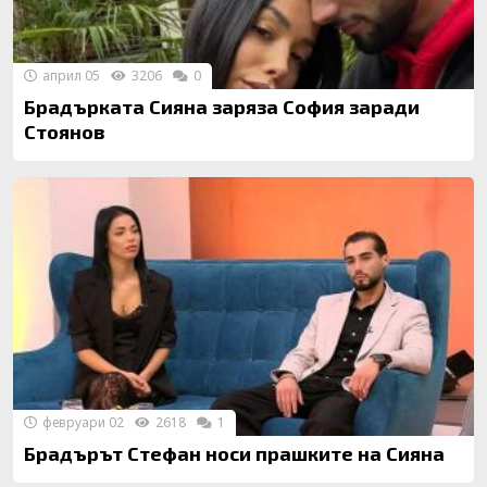
април 05
3206
0
Брадърката Сияна заряза София заради
Стоянов
февруари 02
2618
1
Брадърът Стефан носи прашките на Сияна