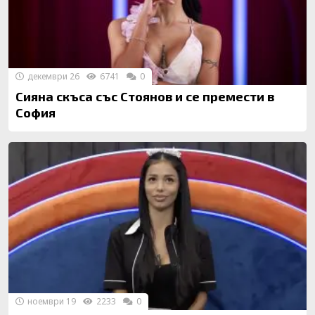
декември 26
6741
0
Сияна скъса със Стоянов и се премести в
София
ноември 19
2233
0