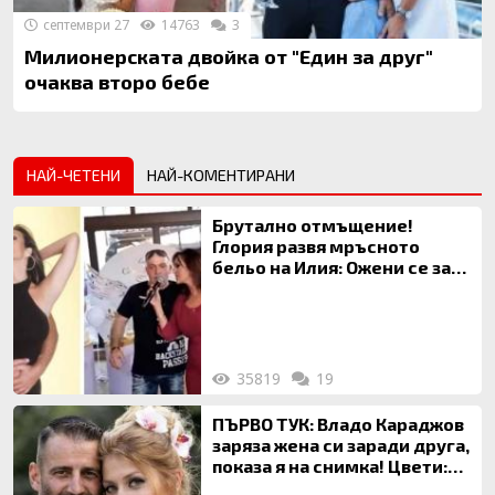
септември 27
14763
3
Милионерската двойка от "Един за друг"
очаква второ бебе
НАЙ-ЧЕТЕНИ
НАЙ-КОМЕНТИРАНИ
Брутално отмъщение!
Глория развя мръсното
бельо на Илия: Ожени се за
120 кг жена, заряза Симона,
за да гледа чуждо дете!
35819
19
ПЪРВО ТУК: Владо Караджов
заряза жена си заради друга,
показа я на снимка! Цвети:
Ти си фалшив герой!