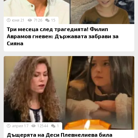
юни 21
7126
15
Три месеца след трагедията! Филип
Аврамов гневен: Държавата забрави за
Сияна
април 17
12544
1
Дъщерята на Деси Плевнелиева била