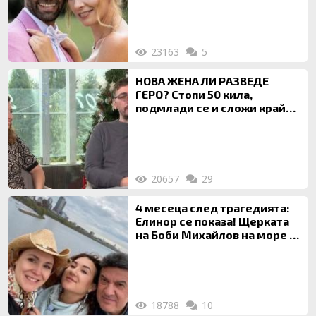
23163
5
НОВА ЖЕНА ЛИ РАЗВЕДЕ
ГЕРО? Стопи 50 кила,
подмлади се и сложи край
на 20-годишен брак
20657
29
4 месеца след трагедията:
Елинор се показа! Щерката
на Боби Михайлов на море с
майка си
18788
10