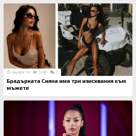
януари 16
2240
0
Брадърката Сияна има три изисквания към
мъжете