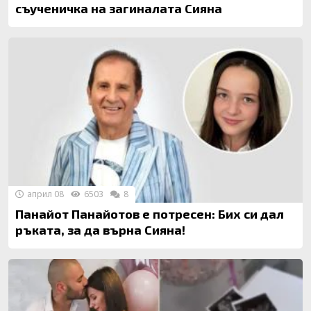
съученичка на загиналата Сияна
април 08
6503
8
Панайот Панайотов е потресен: Бих си дал
ръката, за да върна Сияна!