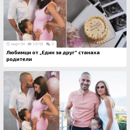
март 04
53193
0
Любимци от „Един за друг“ станаха
родители