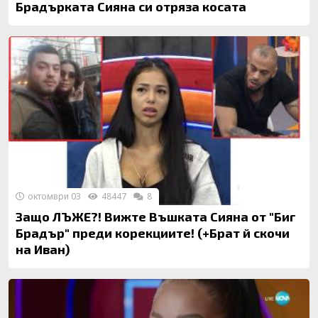
Брадърката Сияна си отряза косата
октомври 03
48447
8
Защо ЛЪЖЕ?! Вижте Въшката Сияна от "Биг
Брадър" преди корекциите! (+Брат й скочи
на Иван)