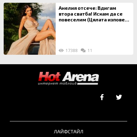
Анелия отсече: Вдигам
втора сватба! Искам да се
повеселим (Цялата изповед
ТУК)
17388
11
ЛАЙФСТАЙЛ