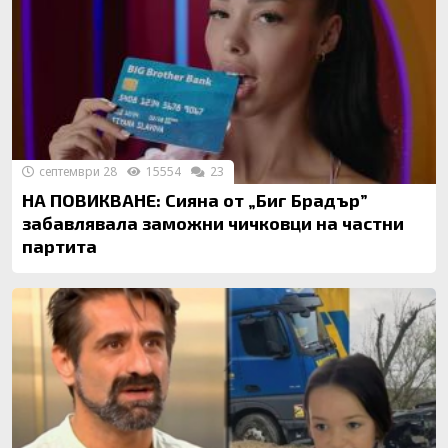
септември 28
15554
23
НА ПОВИКВАНЕ: Сияна от „Биг Брадър”
забавлявала заможни чичковци на частни
партита