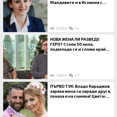
Малдивите и в Испания с
богата любовница – брокер
на недвижими имоти
25704
15
НОВА ЖЕНА ЛИ РАЗВЕДЕ
ГЕРО? Стопи 50 кила,
подмлади се и сложи край
на 20-годишен брак
19824
17
ПЪРВО ТУК: Владо Караджов
заряза жена си заради друга,
показа я на снимка! Цвети:
Ти си фалшив герой!