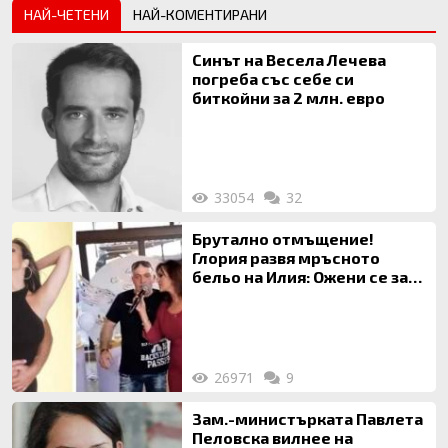
НАЙ-ЧЕТЕНИ
НАЙ-КОМЕНТИРАНИ
Синът на Весела Лечева
погреба със себе си
биткойни за 2 млн. евро
33054
32
Брутално отмъщение!
Глория развя мръсното
бельо на Илия: Ожени се за
120 кг жена, заряза Симона,
за да гледа чуждо дете!
26971
9
Зам.-министърката Павлета
Пеловска вилнее на