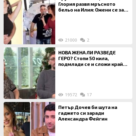
Глория развя мръсното
бельо на Илия: Ожени се за
120 кг жена, заряза Симона,
за да гледа чуждо дете!
21000
2
НОВА ЖЕНА ЛИ РАЗВЕДЕ
ГЕРО? Стопи 50 кила,
подмлади се и сложи край
на 20-годишен брак
19572
17
Петър Дочев би шута на
гаджето си заради
Александра Фейгин