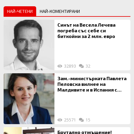
НАЙ-ЧЕТЕНИ
НАЙ-КОМЕНТИРАНИ
Синът на Весела Лечева
погреба със себе си
биткойни за 2 млн. евро
32893
32
Зам.-министърката Павлета
Пеловска вилнее на
Малдивите и в Испания с
богата любовница – брокер
на недвижими имоти
25571
15
Брутално отмъщение!